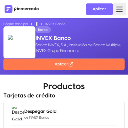
Aplicar
Página principal
...
INVEX Banco
Banco
INVEX Banco
Banco INVEX, S.A., Institución de Banca Múltiple,
INVEX Grupo Financiero
Aplicar
Productos
Tarjetas de crédito
Despegar Gold
de
INVEX Banco