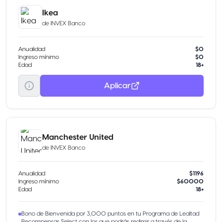
Ikea
de
INVEX Banco
Anualidad
$0
Ingreso mínimo
$0
Edad
18+
Aplicar
Manchester United
de
INVEX Banco
Anualidad
$1196
Ingreso mínimo
$60000
Edad
18+
Bono de Bienvenida por 3,000 puntos en tu Programa de Lealtad
Recompensas Select con los que podrás redimir a través de la