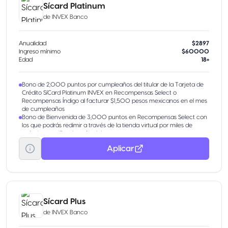
Sícard Platinum
de
INVEX Banco
Anualidad
$2897
Ingreso mínimo
$60000
Edad
18+
Bono de 2,000 puntos por cumpleaños del titular de la Tarjeta de
Crédito SíCard Platinum INVEX en Recompensas Select o
Recompensas Índigo al facturar $1,500 pesos mexicanos en el mes
de cumpleaños
Bono de Bienvenida de 3,000 puntos en Recompensas Select con
los que podrás redimir a través de la tienda virtual por miles de
artículos, certificados y/o viajes.
Aplicar
Sícard Plus
de
INVEX Banco