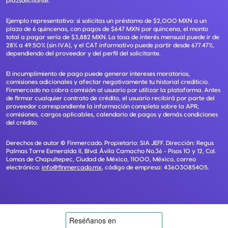
plazsolicitante.
Ejemplo representativo: si solicitas un préstamo de $2,000 MXN a un
plazo de 6 quincenas, con pagos de $647 MXN por quincena, el monto
total a pagar sería de $3,882 MXN. La tasa de interés mensual puede ir de
28% a 49.50% (sin IVA), y el CAT informativo puede partir desde 677.47%,
dependiendo del proveedor y del perfil del solicitante.
El incumplimiento de pago puede generar intereses moratorios,
comisiones adicionales y afectar negativamente tu historial crediticio.
Finmercado no cobra comisión al usuario por utilizar la plataforma. Antes
de firmar cualquier contrato de crédito, el usuario recibirá por parte del
proveedor correspondiente la información completa sobre la APR,
comisiones, cargos aplicables, calendario de pagos y demás condiciones
del crédito.
Derechos de autor ©
Finmercado
. Propietario:
SIA JEFF
. Dirección:
Regus
Palmas Torre Esmeralda II, Blvd. Ávila Camacho No.36 - Pisos 10 y 12, Col.
Lomas de Chapultepec, Ciudad de México, 11000, México
, correo
electrónico:
info@finmercado.mx
, código de empresa:
43603085405
.