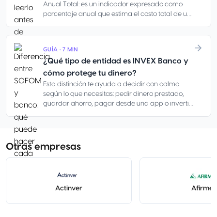
amenazas pueden requerir apoyo profesional.
Anual Total: es un indicador expresado como
porcentaje anual que estima el costo total de un
crédito, incluyendo intereses, comisiones y
cargos obligatorios. Te ayuda a comparar
opciones parecidas, pero no equivale a tu
GUÍA · 7 MIN
mensualidad, va más allá de la tasa de interés y
¿Qué tipo de entidad es INVEX Banco y
tampoco confirma si el pago cabe en tu
quincena, pensión o flujo del negocio.
cómo protege tu dinero?
Esta distinción te ayuda a decidir con calma
según lo que necesitas: pedir dinero prestado,
guardar ahorro, pagar desde una app o invertir
no tienen la misma protección ni las mismas
reglas.
Otras empresas
Actinver
Afirme