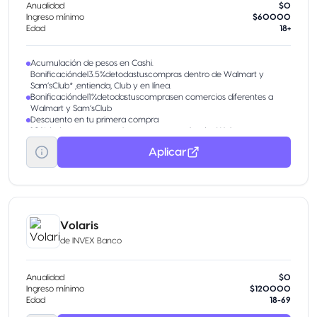
Anualidad
$0
Ingreso mínimo
$60000
Edad
18+
Acumulación de pesos en Cashi.
Bonificacióndel3.5%detodastuscompras dentro de Walmart y
Sam’sClub* ,entienda, Club y en línea.
Bonificacióndel1%detodastuscomprasen comercios diferentes a
Walmart y Sam’sClub
Descuento en tu primera compra
10%dedescuentoentuprimeracompraen tiendas Walmart
Aplicar
Volaris
de
INVEX Banco
Anualidad
$0
Ingreso mínimo
$120000
Edad
18-69