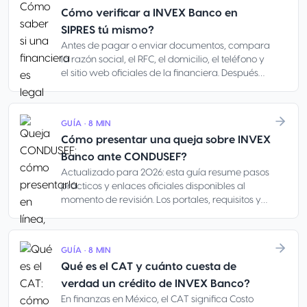
Cómo verificar a INVEX Banco en
SIPRES tú mismo?
Antes de pagar o enviar documentos, compara
la razón social, el RFC, el domicilio, el teléfono y
el sitio web oficiales de la financiera. Después
contrasta esos datos contra el contrato, el sitio
web, la app, el correo, el teléfono, la cuenta
bancaria y los mensajes del asesor. Un logo, una
GUÍA · 8 MIN
página bien hecha o un WhatsApp amable no
Cómo presentar una queja sobre INVEX
prueban que la oferta sea real.
Banco ante CONDUSEF?
Actualizado para 2026: esta guía resume pasos
prácticos y enlaces oficiales disponibles al
momento de revisión. Los portales, requisitos y
horarios de atención pueden cambiar; antes de
enviar documentos, confirma la información
directamente en los canales oficiales de
GUÍA · 8 MIN
CONDUSEF y de la institución financiera. Es
Qué es el CAT y cuánto cuesta de
información orientativa, no asesoría legal: los
plazos legales, los dictámenes técnicos, las vías
verdad un crédito de INVEX Banco?
judiciales y los casos de cobranza con
En finanzas en México, el CAT significa Costo