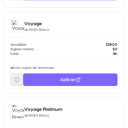
Voyage
de
INVEX Banco
Anualidad
$2800
Ingreso mínimo
$0
Edad
18+
Bono viajero de aniversario.
Aplicar
Voyage Platinum
de
INVEX Banco