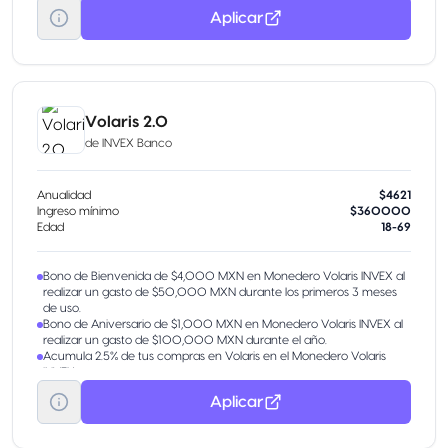
Aplicar
Volaris 2.0
de
INVEX Banco
Anualidad
$4621
Ingreso mínimo
$360000
Edad
18-69
Bono de Bienvenida de $4,000 MXN en Monedero Volaris INVEX al
realizar un gasto de $50,000 MXN durante los primeros 3 meses
de uso.
Bono de Aniversario de $1,000 MXN en Monedero Volaris INVEX al
realizar un gasto de $100,000 MXN durante el año.
Acumula 2.5% de tus compras en Volaris en el Monedero Volaris
INVEX.
Acumula 2% de todas tus compras en otros comercios en el
Aplicar
Monedero Volaris INVEX.
Accesos a salas VIP LoungeKey en aeropuertos. Seis (6) accesos por
año a salas VIP.