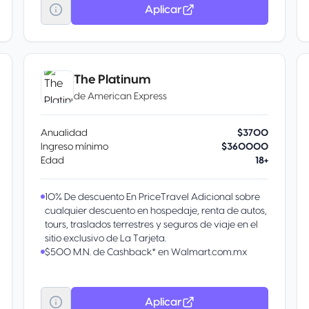
podrás abonar al saldo de tu Tarjeta de Crédito
Aplicar
Inbursa. También por aeroméxico rewards, vuelos
y hospedaje.
Club de descuentos en restaurantes, fitness,
entretenimiento y tiendas departamentales.
Descuentos en tiendas Sanborns de la República
The Platinum
Mexicana.
de
American Express
Anualidad
$3700
Ingreso mínimo
$360000
Edad
18+
10% De descuento En PriceTravel Adicional sobre
cualquier descuento en hospedaje, renta de autos,
tours, traslados terrestres y seguros de viaje en el
sitio exclusivo de La Tarjeta.
$500 M.N. de Cashback* en Walmart.com.mx
BENEFICIOS DE HOY: Inscríbete al beneficio y obtén
$500 M.N. de *bonificación en tu Estado de
Cuenta al hacer un gasto acumulado de $3,500
Aplicar
M.N en Walmart.com.mx y tiendas Walmart