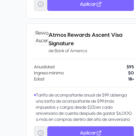
para las mujeres y tendrás ofertas especiales con
Aplicar
los Puntos de tus tarjetas de crédito en el
Programa Más HSBC. Además, obtén 45% de
descuento en el diplomado Mujeres al Mundo de
la Anáhuac.
Atmos Rewards Ascent Visa
Signature
de
Bank of America
Anualidad
$95
Ingreso mínimo
$0
Edad
18+
Tarifa de acompañante anual de $99: obtenga
una tarifa de acompañante de $99 (más
impuestos y cargos desde $23) en cada
aniversario de cuenta después de gastar $6,000
o más en compras dentro del año de aniversario
anterior.
Con su tarjeta de crédito Atmos™ Rewards Ascent
Aplicar