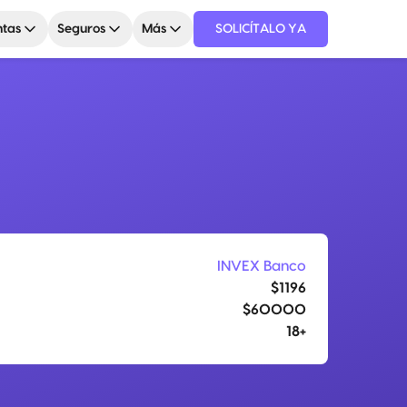
tas
Seguros
Más
SOLICÍTALO YA
INVEX Banco
$1196
$60000
18+