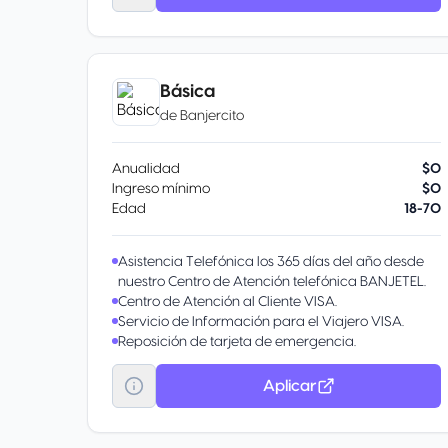
Visa Signature ®, acumula puntos ilimitados para
viajes sin restricciones de fechas en vuelos de
Alaska Airlines y Hawaiian Airlines al reservar con
puntos o con una tarifa de acompañante.
Gracias a las aerolíneas miembro de la alianza
Básica
one world ® y a los socios globales de Alaska,
de
Banjercito
Alaska ha ampliado su alcance mundial a más de
1000 destinos en todo el mundo, lo que ha
supuesto más socios aéreos y más formas de
Anualidad
$0
ganar y canjear puntos.
Ingreso mínimo
$0
Edad
18-70
Asistencia Telefónica los 365 días del año desde
nuestro Centro de Atención telefónica BANJETEL.
Centro de Atención al Cliente VISA.
Servicio de Información para el Viajero VISA.
Reposición de tarjeta de emergencia.
Aplicar