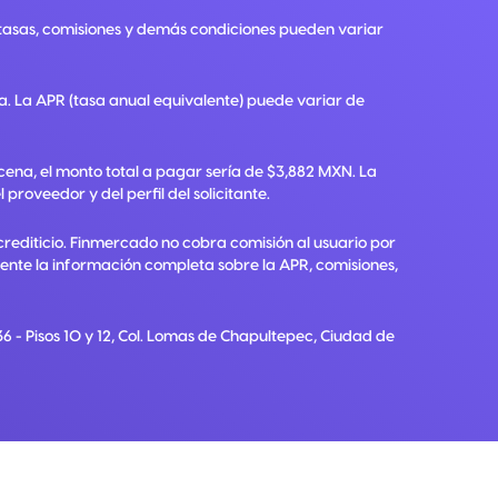
, tasas, comisiones y demás condiciones pueden variar
ra. La APR (tasa anual equivalente) puede variar de
ena, el monto total a pagar sería de $3,882 MXN. La
roveedor y del perfil del solicitante.
crediticio. Finmercado no cobra comisión al usuario por
diente la información completa sobre la APR, comisiones,
6 - Pisos 10 y 12, Col. Lomas de Chapultepec, Ciudad de