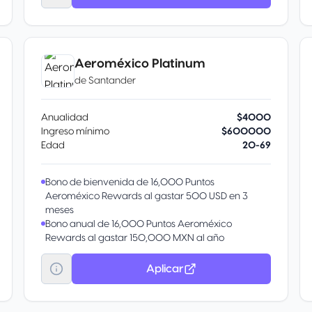
Express, hasta 3 veces durante la vigencia del
beneficio.
Cada vez que pagues con tu Tarjeta acumularás
Puntos Membership Rewards® en automático que
Aeroméxico Platinum
podrás intercambiar por diferentes recompensas
de
Santander
como reducir el Saldo de tu Cuenta, Comprar en
línea, obtener Certificados de Regalo, y más.
10% de Descuento en PriceTravel. Adicional sobre
Anualidad
$4000
cualquier descuento en hospedaje, renta de autos,
Ingreso mínimo
$600000
tours, traslados terrestres y seguros de viaje en el
Edad
20-69
sitio exclusivo de La Tarjeta.
Bono de bienvenida de 16,000 Puntos
Aeroméxico Rewards al gastar 500 USD en 3
meses
Bono anual de 16,000 Puntos Aeroméxico
Rewards al gastar 150,000 MXN al año
Prioridad durante documentación y abordaje.
Uso gratuito de cajeros Santander en el extranjero.
Aplicar
3 viajes sencillos al año hacia el AICM o AIFA con
hasta 300 pesos de cortesía por trayecto.
Resérvalo llamando a Concierge for Platinum al 55