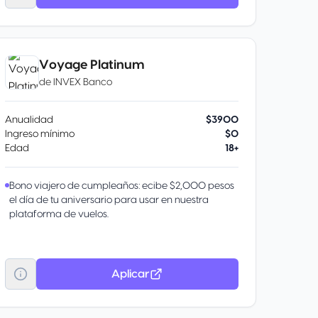
Unidos y Canadá: 1 800 622 7747 Desde otro país,
por cobrar a Estados Unidos: 1 636 722 7111
Administra tu tarjeta desde Banorte Móvil y Banco
en Línea: consulta saldos, difiere compras y más.
Voyage Platinum
En tus compras durante los primeros 30 días
de
INVEX Banco
después de activar tu tarjeta física. Conoce más
aquí.
9 meses sin intereses Este beneficio tiene vigencia
Anualidad
$3900
de un año a partir de la contratación, y está
Ingreso mínimo
$0
disponible únicamente por invitación. La
Edad
18+
contratación se realiza exclusivamente a través
de Banorte Móvil.
Bono viajero de cumpleaños: ecibe $2,000 pesos
el día de tu aniversario para usar en nuestra
plataforma de vuelos.
Aplicar