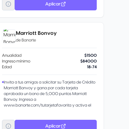
posteriores a la fecha de compra.
Aplicar
Centro de Atención al Cliente Visa: Acceso a todos
los servicios y beneficios de tu Tarjeta Visa las 24
horas del día, desde tu domicilio o donde te
encuentres. Consulta todos los seguros en:
Personaliza los beneficios de tu Tarjeta Puedes
Marriott Bonvoy
elegir tener Meses sin Intereses cuando quieras3
de
Banorte
y/o acumular el 0.50% de ScotiaPesos por todas
tus compras4, inscríbete llamando al 55 5728 1900.
Anualidad
$1500
Ingreso mínimo
$84000
Edad
18-74
Invita a tus amigos a solicitar su Tarjeta de Crédito
Marriott Bonvoy y gana por cada tarjeta
aprobada un bono de 5,000 puntos Marriott
Bonvoy. Ingresa a
www.banorte.com/tutarjetafavorita y activa el
programa de “Referidos” en la sección
Promociones.
Mastercard Global Service Te brinda asistencia en
Aplicar
todo el mundo, las 24 horas del día: Desde Estados