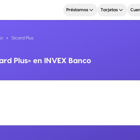
Préstamos
Tarjetas
Cuen
to
Sícard Plus
card Plus» en INVEX Banco