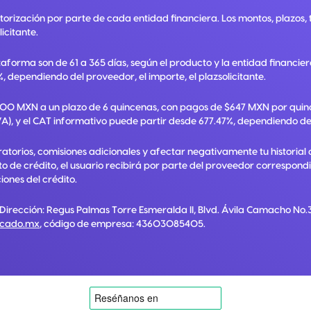
utorización por parte de cada entidad financiera. Los montos, plazos
licitante.
taforma son de 61 a 365 días, según el producto y la entidad financie
, dependiendo del proveedor, el importe, el plazsolicitante.
,000 MXN a un plazo de 6 quincenas, con pagos de $647 MXN por quinc
A), y el CAT informativo puede partir desde 677.47%, dependiendo del p
torios, comisiones adicionales y afectar negativamente tu historial 
ato de crédito, el usuario recibirá por parte del proveedor correspon
ones del crédito.
 Dirección:
Regus Palmas Torre Esmeralda II, Blvd. Ávila Camacho No.3
rcado.mx
, código de empresa:
43603085405
.