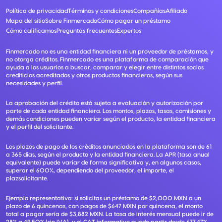
Política de privacidad
Términos y condiciones
Compañías
Afiliado
Mapa del sitio
Sobre Finmercado
Cómo pagar un préstamo
Cómo calificamos
Preguntas frecuentes
Expertos
Finmercado no es una entidad financiera ni un proveedor de préstamos, y
no otorga créditos. Finmercado es una plataforma de comparación que
ayuda a los usuarios a buscar, comparar y elegir entre distintos socios
crediticios acreditados y otros productos financieros, según sus
necesidades y perfil.
La aprobación del crédito está sujeta a evaluación y autorización por
parte de cada entidad financiera. Los montos, plazos, tasas, comisiones y
demás condiciones pueden variar según el producto, la entidad financiera
y el perfil del solicitante.
Los plazos de pago de los créditos anunciados en la plataforma son de 61
a 365 días, según el producto y la entidad financiera. La APR (tasa anual
equivalente) puede variar de forma significativa y, en algunos casos,
superar el 600%, dependiendo del proveedor, el importe, el
plazsolicitante.
Ejemplo representativo: si solicitas un préstamo de $2,000 MXN a un
plazo de 6 quincenas, con pagos de $647 MXN por quincena, el monto
total a pagar sería de $3,882 MXN. La tasa de interés mensual puede ir de