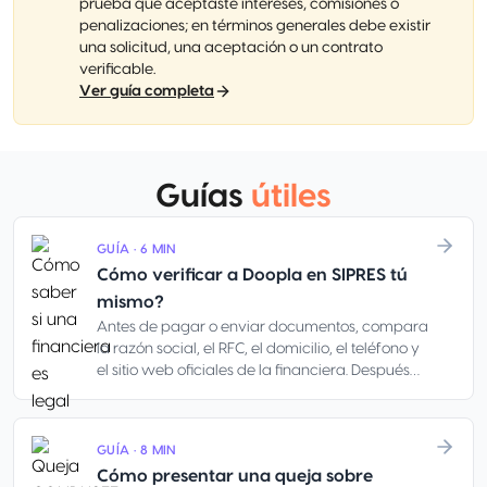
prueba que aceptaste intereses, comisiones o
penalizaciones; en términos generales debe existir
una solicitud, una aceptación o un contrato
verificable.
Ver guía completa
Guías
útiles
GUÍA · 6 MIN
Cómo verificar a Doopla en SIPRES tú
mismo?
Antes de pagar o enviar documentos, compara
la razón social, el RFC, el domicilio, el teléfono y
el sitio web oficiales de la financiera. Después
contrasta esos datos contra el contrato, el sitio
web, la app, el correo, el teléfono, la cuenta
bancaria y los mensajes del asesor. Un logo, una
GUÍA · 8 MIN
página bien hecha o un WhatsApp amable no
Cómo presentar una queja sobre
prueban que la oferta sea real.