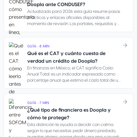
Doopla ante CONDUSEF?
Actualizado para 2026: esta guía resume pasos
prácticos y enlaces oficiales disponibles al
momento de revisión. Los portales, requisitos y
horarios de atención pueden cambiar; antes de
enviar documentos, confirma la información
directamente en los canales oficiales de
GUÍA · 8 MIN
CONDUSEF y de la institución financiera. Es
Qué es el CAT y cuánto cuesta de
información orientativa, no asesoría legal: los
plazos legales, los dictámenes técnicos, las vías
verdad un crédito de Doopla?
judiciales y los casos de cobranza con
En finanzas en México, el CAT significa Costo
amenazas pueden requerir apoyo profesional.
Anual Total: es un indicador expresado como
porcentaje anual que estima el costo total de un
crédito, incluyendo intereses, comisiones y
cargos obligatorios. Te ayuda a comparar
opciones parecidas, pero no equivale a tu
GUÍA · 7 MIN
mensualidad, va más allá de la tasa de interés y
¿Qué tipo de financiera es Doopla y
tampoco confirma si el pago cabe en tu
quincena, pensión o flujo del negocio.
cómo te protege?
Esta distinción te ayuda a decidir con calma
según lo que necesitas: pedir dinero prestado,