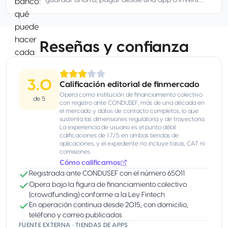
guardar ahorro, pagar desde una app o invertir
no tienen la misma protección ni las mismas
reglas.
Reseñas y confianza
3.0
Calificación editorial de finmercado
Opera como institución de financiamiento colectivo
de 5
con registro ante CONDUSEF, más de una década en
el mercado y datos de contacto completos, lo que
sustenta las dimensiones regulatoria y de trayectoria.
La experiencia de usuario es el punto débil:
calificaciones de 1.7/5 en ambas tiendas de
aplicaciones, y el expediente no incluye tasas, CAT ni
comisiones.
Cómo calificamos
Registrada ante CONDUSEF con el número 65011
Opera bajo la figura de financiamiento colectivo
(crowdfunding) conforme a la Ley Fintech
En operación continua desde 2015, con domicilio,
teléfono y correo publicados
FUENTE EXTERNA · TIENDAS DE APPS