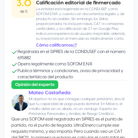
3.0
Calificación editorial de finmercado
La entidad está registrada en la CONDUSEF como
de 5
SOFOM E.N.R. y cuenta con documentos legales y de
producto accesibles. Sin embargo, los datos
proporcionados no incluyen tasas, CAT ni comisiones
verificables, y la calificación de 2.7 en Google Play
indica una experiencia de usuario mejorable; además,
su trayectoria en el mercado es relativamente corta.
Cómo calificamos
Registrada en el SIPRES de la CONDUSEF con el número
695882
Opera legalmente como SOFOM E.N.R.
Publica términos y condiciones, aviso de privacidad y
características del producto
Opinión del experto
Mateo Castañeda
Mi objetivo no es que consigas cualquier préstamo, sino el
que tu capacidad de pago pueda dominar. En México, el
crédito debe ser un aliado, no un verdugo. Experto en
Préstamos Personales y Análisis de Riesgo Crediticio.
Que una SOFOM esté registrada en SIPRES es el punto de
partida, no el punto de llegada. UltraDinero cumple ese
requisito mínimo, y eso importa. Pero cuando veo un CAT
del 940%, lo primero que hago es calcular el costo total en