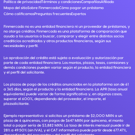
Política de privacidad
Términos y condiciones
Compañías
Afiliado
Mapa del sitio
Sobre Finmercado
Cómo pagar un préstamo
Cómo calificamos
Preguntas frecuentes
Expertos
Finmercado no es una entidad financiera ni un proveedor de préstamos, y
no otorga créditos. Finmercado es una plataforma de comparación que
ayuda a los usuarios a buscar, comparar y elegir entre distintos socios
crediticios acreditados y otros productos financieros, según sus
necesidades y perfil.
La aprobación del crédito está sujeta a evaluación y autorización por
parte de cada entidad financiera. Los montos, plazos, tasas, comisiones y
demás condiciones pueden variar según el producto, la entidad financiera
y el perfil del solicitante.
Los plazos de pago de los créditos anunciados en la plataforma son de 61
a 365 días, según el producto y la entidad financiera. La APR (tasa anual
equivalente) puede variar de forma significativa y, en algunos casos,
superar el 600%, dependiendo del proveedor, el importe, el
plazsolicitante.
Ejemplo representativo: si solicitas un préstamo de $2,000 MXN a un
plazo de 6 quincenas, con pagos de $647 MXN por quincena, el monto
total a pagar sería de $3,882 MXN. La tasa de interés mensual puede ir de
28% a 49.50% (sin IVA), y el CAT informativo puede partir desde 677.47%,