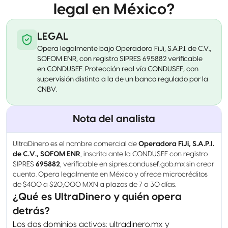
legal en México?
LEGAL
Opera legalmente bajo Operadora FiJi, S.A.P.I. de C.V.,
SOFOM ENR, con registro SIPRES 695882 verificable
en CONDUSEF. Protección real vía CONDUSEF, con
supervisión distinta a la de un banco regulado por la
CNBV.
Nota del analista
UltraDinero es el nombre comercial de
Operadora FiJi, S.A.P.I.
de C.V., SOFOM ENR
, inscrita ante la CONDUSEF con registro
SIPRES
695882
, verificable en sipres.condusef.gob.mx sin crear
cuenta. Opera legalmente en México y ofrece microcréditos
de $400 a $20,000 MXN a plazos de 7 a 30 días.
¿Qué es UltraDinero y quién opera
detrás?
Los dos dominios activos: ultradinero.mx y