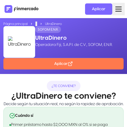
Aplicar
Página principal
...
UltraDinero
SOFOM E.N.R.
UltraDinero
Operadora Fiji, S.A.P.I. de C.V., SOFOM, E.N.R.
Aplicar
¿TE CONVIENE?
¿UltraDinero te conviene?
Decide según tu situación real, no según la rapidez de aprobación.
Cuándo sí
Primer préstamo hasta $2,000 MXN al 0% si se paga