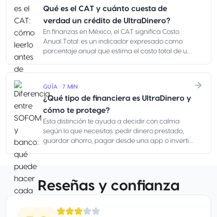
CONDUSEF y de la institución financiera. Es
Qué es el CAT y cuánto cuesta de
información orientativa, no asesoría legal: los
plazos legales, los dictámenes técnicos, las vías
verdad un crédito de UltraDinero?
judiciales y los casos de cobranza con
En finanzas en México, el CAT significa Costo
amenazas pueden requerir apoyo profesional.
Anual Total: es un indicador expresado como
porcentaje anual que estima el costo total de un
crédito, incluyendo intereses, comisiones y
cargos obligatorios. Te ayuda a comparar
opciones parecidas, pero no equivale a tu
GUÍA · 7 MIN
mensualidad, va más allá de la tasa de interés y
¿Qué tipo de financiera es UltraDinero y
tampoco confirma si el pago cabe en tu
quincena, pensión o flujo del negocio.
cómo te protege?
Esta distinción te ayuda a decidir con calma
según lo que necesitas: pedir dinero prestado,
guardar ahorro, pagar desde una app o invertir
no tienen la misma protección ni las mismas
reglas.
Reseñas y confianza