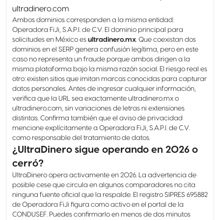
ultradinero.com
Ambos dominios corresponden a la misma entidad:
Operadora FiJi, S.A.P.I. de C.V. El dominio principal para
solicitudes en México es
ultradinero.mx
. Que coexistan dos
dominios en el SERP genera confusión legítima, pero en este
caso no representa un fraude porque ambos dirigen a la
misma plataforma bajo la misma razón social. El riesgo real es
otro: existen sitios que imitan marcas conocidas para capturar
datos personales. Antes de ingresar cualquier información,
verifica que la URL sea exactamente ultradinero.mx o
ultradinero.com, sin variaciones de letras ni extensiones
distintas. Confirma también que el aviso de privacidad
mencione explícitamente a Operadora FiJi, S.A.P.I. de C.V.
como responsable del tratamiento de datos.
¿UltraDinero sigue operando en 2026 o
cerró?
UltraDinero opera activamente en 2026. La advertencia de
posible cese que circula en algunos comparadores no cita
ninguna fuente oficial que la respalde. El registro SIPRES 695882
de Operadora FiJi figura como activo en el portal de la
CONDUSEF. Puedes confirmarlo en menos de dos minutos