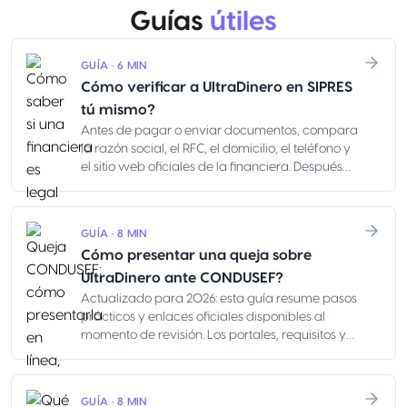
Guías
útiles
GUÍA · 6 MIN
Cómo verificar a UltraDinero en SIPRES
tú mismo?
Antes de pagar o enviar documentos, compara
la razón social, el RFC, el domicilio, el teléfono y
el sitio web oficiales de la financiera. Después
contrasta esos datos contra el contrato, el sitio
web, la app, el correo, el teléfono, la cuenta
bancaria y los mensajes del asesor. Un logo, una
GUÍA · 8 MIN
página bien hecha o un WhatsApp amable no
Cómo presentar una queja sobre
prueban que la oferta sea real.
UltraDinero ante CONDUSEF?
Actualizado para 2026: esta guía resume pasos
prácticos y enlaces oficiales disponibles al
momento de revisión. Los portales, requisitos y
horarios de atención pueden cambiar; antes de
enviar documentos, confirma la información
directamente en los canales oficiales de
GUÍA · 8 MIN