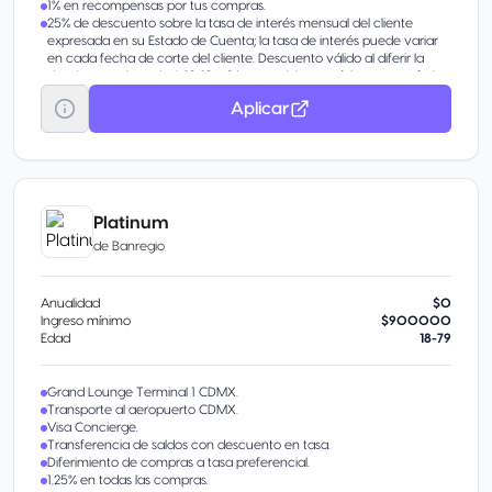
1% en recompensas por tus compras.
25% de descuento sobre la tasa de interés mensual del cliente
expresada en su Estado de Cuenta; la tasa de interés puede variar
en cada fecha de corte del cliente. Descuento válido al diferir la
deuda a un plazo de 6, 12, 18 y 24 meses. Monto mínimo a transferir
$1,000 y el máximo a transferir será hasta el 80% de tu Línea de
Aplicar
Crédito. Solo aplica para pagos de Tarjetas de Crédito Bancarias, no
aplica para tarjetas de crédito departamentales, american express,
empresario o básica. La cuenta tiene que estar activa y al corriente.
Alertas a celular vía sms de compras menores o iguales a $1,000
previa contratación, no aplica comisión.
Respaldo VISA / USD = United States Dollars (Dólares Americanos)
Ingresa a www.visa.com.mx para conocer más detalle
Platinum
Limitado a un sólo diferimiento activo en tu línea de crédito,
de
Banregio
consulta con tu asesor.
Anualidad
$0
Ingreso mínimo
$900000
Edad
18-79
Grand Lounge Terminal 1 CDMX.
Transporte al aeropuerto CDMX.
Visa Concierge.
Transferencia de saldos con descuento en tasa.
Diferimiento de compras a tasa preferencial.
1.25% en todas las compras.