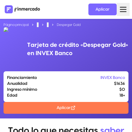
Aplicar
Página principal
...
...
Despegar Gold
Tarjeta de crédito «Despegar Gold»
en INVEX Banco
Financiamiento
INVEX Banco
Anualidad
$1636
Ingreso mínimo
$0
Edad
18+
Aplicar
Todo lo que necesitas
saber