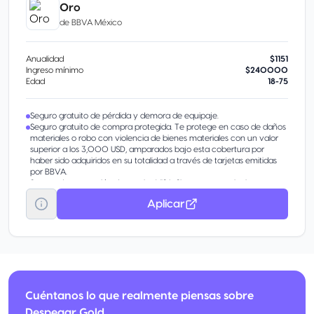
Oro
de
BBVA México
Anualidad
$1151
Ingreso mínimo
$240000
Edad
18-75
Seguro gratuito de pérdida y demora de equipaje.
Seguro gratuito de compra protegida. Te protege en caso de daños
materiales o robo con violencia de bienes materiales con un valor
superior a los 3,000 USD, amparados bajo esta cobertura por
haber sido adquiridos en su totalidad a través de tarjetas emitidas
por BBVA.
Seguro de protección de precios VISA. Si encuentras el mismo
artículo más barato en otra tienda ubicada en el mismo país, te
Aplicar
reembolsa la diferencia. Este beneficio asegura hasta 400 USD por
año.
Seguro de protección de compras VISA. Te cubre contra daño
accidental o robo de la mayoría de los artículos nuevos pagados
con tu Tarjeta.
Garantía extendida Duplica o extiende hasta por un año adicional el
período de garantía original del fabricante. Es válida en garantías de
hasta 3 años, por un valor de hasta 5,000 USD al año.
Cuéntanos lo que realmente piensas sobre
Despegar Gold