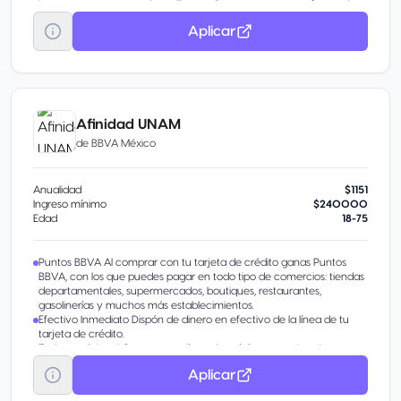
Las recompensas pueden utilizarse directamente como forma de
pago en terminales y compras en línea.
Aplicar
Afinidad UNAM
de
BBVA México
Anualidad
$1151
Ingreso mínimo
$240000
Edad
18-75
Puntos BBVA Al comprar con tu tarjeta de crédito ganas Puntos
BBVA, con los que puedes pagar en todo tipo de comercios: tiendas
departamentales, supermercados, boutiques, restaurantes,
gasolinerías y muchos más establecimientos.
Efectivo Inmediato Dispón de dinero en efectivo de la línea de tu
tarjeta de crédito.
Tarjeta adicional Comparte tu línea de crédito con quien desees.
Otorga tarjetas de crédito adicionales a tus seres queridos, siempre
Aplicar
y cuando sean mayores de edad.
Apoyo de educación para tus hijos. Cobertura en caso de que el