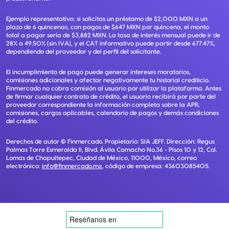
Ejemplo representativo: si solicitas un préstamo de $2,000 MXN a un
plazo de 6 quincenas, con pagos de $647 MXN por quincena, el monto
total a pagar sería de $3,882 MXN. La tasa de interés mensual puede ir de
28% a 49.50% (sin IVA), y el CAT informativo puede partir desde 677.47%,
dependiendo del proveedor y del perfil del solicitante.
El incumplimiento de pago puede generar intereses moratorios,
comisiones adicionales y afectar negativamente tu historial crediticio.
Finmercado no cobra comisión al usuario por utilizar la plataforma. Antes
de firmar cualquier contrato de crédito, el usuario recibirá por parte del
proveedor correspondiente la información completa sobre la APR,
comisiones, cargos aplicables, calendario de pagos y demás condiciones
del crédito.
Derechos de autor ©
Finmercado
. Propietario:
SIA JEFF
. Dirección:
Regus
Palmas Torre Esmeralda II, Blvd. Ávila Camacho No.36 - Pisos 10 y 12, Col.
Lomas de Chapultepec, Ciudad de México, 11000, México
, correo
electrónico:
info@finmercado.mx
, código de empresa:
43603085405
.