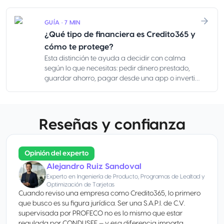
cargos obligatorios. Te ayuda a comparar
opciones parecidas, pero no equivale a tu
GUÍA · 7 MIN
mensualidad, va más allá de la tasa de interés y
¿Qué tipo de financiera es Credito365 y
tampoco confirma si el pago cabe en tu
quincena, pensión o flujo del negocio.
cómo te protege?
Esta distinción te ayuda a decidir con calma
según lo que necesitas: pedir dinero prestado,
guardar ahorro, pagar desde una app o invertir
no tienen la misma protección ni las mismas
reglas.
Reseñas y confianza
Opinión del experto
Alejandro Ruiz Sandoval
Experto en Ingeniería de Producto, Programas de Lealtad y
Optimización de Tarjetas
Cuando reviso una empresa como Credito365, lo primero
que busco es su figura jurídica. Ser una S.A.P.I. de C.V.
supervisada por PROFECO no es lo mismo que estar
regulada por CONDUSEF — y esa diferencia importa