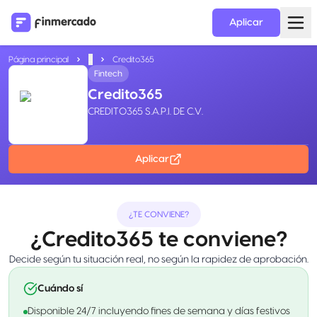
Aplicar
Página principal
...
Credito365
Fintech
Credito365
CREDITO365 S.A.P.I. DE C.V.
Aplicar
¿TE CONVIENE?
¿Credito365 te conviene?
Decide según tu situación real, no según la rapidez de aprobación.
Cuándo sí
Disponible 24/7 incluyendo fines de semana y días festivos