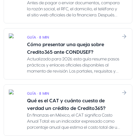
Antes de pagar o enviar documentos, compara
la razón social, el RFC, el domicilio, el teléfono y
el sitio web oficiales de la financiera. Después
contrasta esos datos contra el contrato, el sitio
web, la app, el correo, el teléfono, la cuenta
bancaria y los mensajes del asesor. Un logo, una
GUÍA · 8 MIN
página bien hecha o un WhatsApp amable no
Cómo presentar una queja sobre
prueban que la oferta sea real.
Credito365 ante CONDUSEF?
Actualizado para 2026: esta guía resume pasos
prácticos y enlaces oficiales disponibles al
momento de revisión. Los portales, requisitos y
horarios de atención pueden cambiar; antes de
enviar documentos, confirma la información
directamente en los canales oficiales de
GUÍA · 8 MIN
CONDUSEF y de la institución financiera. Es
Qué es el CAT y cuánto cuesta de
información orientativa, no asesoría legal: los
plazos legales, los dictámenes técnicos, las vías
verdad un crédito de Credito365?
judiciales y los casos de cobranza con
En finanzas en México, el CAT significa Costo
amenazas pueden requerir apoyo profesional.
Anual Total: es un indicador expresado como
porcentaje anual que estima el costo total de un
crédito, incluyendo intereses, comisiones y