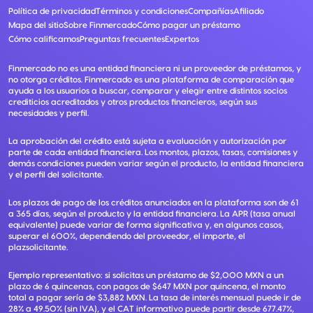
Política de privacidad
Términos y condiciones
Compañías
Afiliado
Mapa del sitio
Sobre Finmercado
Cómo pagar un préstamo
Cómo calificamos
Preguntas frecuentes
Expertos
Finmercado no es una entidad financiera ni un proveedor de préstamos, y
no otorga créditos. Finmercado es una plataforma de comparación que
ayuda a los usuarios a buscar, comparar y elegir entre distintos socios
crediticios acreditados y otros productos financieros, según sus
necesidades y perfil.
La aprobación del crédito está sujeta a evaluación y autorización por
parte de cada entidad financiera. Los montos, plazos, tasas, comisiones y
demás condiciones pueden variar según el producto, la entidad financiera
y el perfil del solicitante.
Los plazos de pago de los créditos anunciados en la plataforma son de 61
a 365 días, según el producto y la entidad financiera. La APR (tasa anual
equivalente) puede variar de forma significativa y, en algunos casos,
superar el 600%, dependiendo del proveedor, el importe, el
plazsolicitante.
Ejemplo representativo: si solicitas un préstamo de $2,000 MXN a un
plazo de 6 quincenas, con pagos de $647 MXN por quincena, el monto
total a pagar sería de $3,882 MXN. La tasa de interés mensual puede ir de
28% a 49.50% (sin IVA), y el CAT informativo puede partir desde 677.47%,