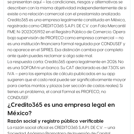
se presentan aquí — las condiciones, riesgos y alternativas se
describen con la misma objetividad independientemente de si
existe o no relación comercial con el prestamista analizado.
Credito365 es una empresa legalmente constituida en México,
registrada como CREDITO365 S.A.P.I. DE C.V. con Folio Mercantil
FME: N-2023051932 en el Registro Público de Comercio. Opera
bajo supervisión de PROFECO como empresa comercial — no
es una institución financiera formal regulada por CONDUSEF y
no aparece en el SIPRES. Esa distinción cambia por completo
ante quién puedes reclamar si algo sale mal.
La respuesta corta: Credito365 opera legalmente en 2026. No
es una SOFOM ni un banco. Su CAT declarado es del 730% sin
IVA — pero los ejemplos de cálculo publicados en su app
sugieren que el costo real puede ser significativamente mayor
para ciertos montos y plazos (ver sección de costos reales). Si
tienes un problema, el canal formal es PROFECO, no
CONDUSEF.
¿Credito365 es una empresa legal en
México?
Razón social y registro público verificable
La razón social oficial es CREDITO365 S.A.P.I. DE C.V. — una
Sociedad Anónima Promotora de Inversión de Capital