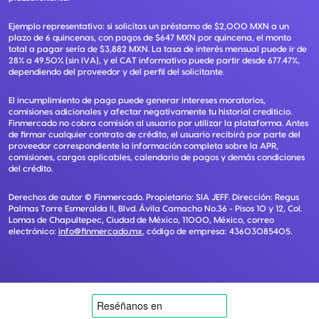
Ejemplo representativo: si solicitas un préstamo de $2,000 MXN a un
plazo de 6 quincenas, con pagos de $647 MXN por quincena, el monto
total a pagar sería de $3,882 MXN. La tasa de interés mensual puede ir de
28% a 49.50% (sin IVA), y el CAT informativo puede partir desde 677.47%,
dependiendo del proveedor y del perfil del solicitante.
El incumplimiento de pago puede generar intereses moratorios,
comisiones adicionales y afectar negativamente tu historial crediticio.
Finmercado no cobra comisión al usuario por utilizar la plataforma. Antes
de firmar cualquier contrato de crédito, el usuario recibirá por parte del
proveedor correspondiente la información completa sobre la APR,
comisiones, cargos aplicables, calendario de pagos y demás condiciones
del crédito.
Derechos de autor ©
Finmercado
. Propietario:
SIA JEFF
. Dirección:
Regus
Palmas Torre Esmeralda II, Blvd. Ávila Camacho No.36 - Pisos 10 y 12, Col.
Lomas de Chapultepec, Ciudad de México, 11000, México
, correo
electrónico:
info@finmercado.mx
, código de empresa:
43603085405
.