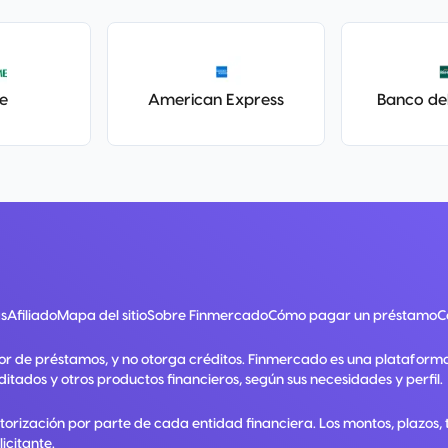
e
American Express
Banco del
s
Afiliado
Mapa del sitio
Sobre Finmercado
Cómo pagar un préstamo
C
or de préstamos, y no otorga créditos. Finmercado es una plataform
ditados y otros productos financieros, según sus necesidades y perfil.
utorización por parte de cada entidad financiera. Los montos, plazos
licitante.