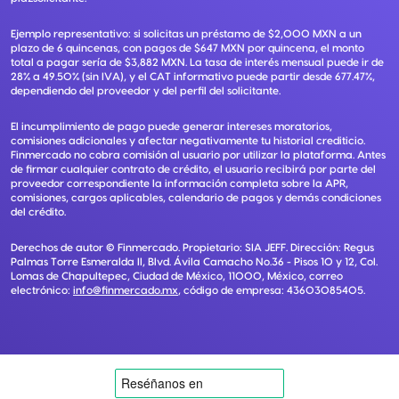
Ejemplo representativo: si solicitas un préstamo de $2,000 MXN a un
plazo de 6 quincenas, con pagos de $647 MXN por quincena, el monto
total a pagar sería de $3,882 MXN. La tasa de interés mensual puede ir de
28% a 49.50% (sin IVA), y el CAT informativo puede partir desde 677.47%,
dependiendo del proveedor y del perfil del solicitante.
El incumplimiento de pago puede generar intereses moratorios,
comisiones adicionales y afectar negativamente tu historial crediticio.
Finmercado no cobra comisión al usuario por utilizar la plataforma. Antes
de firmar cualquier contrato de crédito, el usuario recibirá por parte del
proveedor correspondiente la información completa sobre la APR,
comisiones, cargos aplicables, calendario de pagos y demás condiciones
del crédito.
Derechos de autor ©
Finmercado
. Propietario:
SIA JEFF
. Dirección:
Regus
Palmas Torre Esmeralda II, Blvd. Ávila Camacho No.36 - Pisos 10 y 12, Col.
Lomas de Chapultepec, Ciudad de México, 11000, México
, correo
electrónico:
info@finmercado.mx
, código de empresa:
43603085405
.