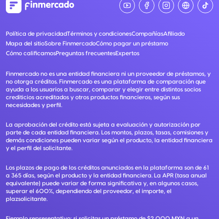
Política de privacidad
Términos y condiciones
Compañías
Afiliado
Mapa del sitio
Sobre Finmercado
Cómo pagar un préstamo
Cómo calificamos
Preguntas frecuentes
Expertos
Finmercado no es una entidad financiera ni un proveedor de préstamos, y
no otorga créditos. Finmercado es una plataforma de comparación que
ayuda a los usuarios a buscar, comparar y elegir entre distintos socios
crediticios acreditados y otros productos financieros, según sus
necesidades y perfil.
La aprobación del crédito está sujeta a evaluación y autorización por
parte de cada entidad financiera. Los montos, plazos, tasas, comisiones y
demás condiciones pueden variar según el producto, la entidad financiera
y el perfil del solicitante.
Los plazos de pago de los créditos anunciados en la plataforma son de 61
a 365 días, según el producto y la entidad financiera. La APR (tasa anual
equivalente) puede variar de forma significativa y, en algunos casos,
superar el 600%, dependiendo del proveedor, el importe, el
plazsolicitante.
Ejemplo representativo: si solicitas un préstamo de $2,000 MXN a un