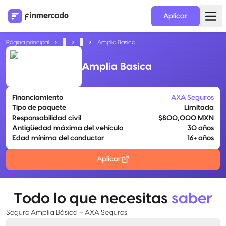
Aplicar
Página principal
...
...
Amplia Basica
Amplia Basica
Financiamiento
AXA Seguros
Tipo de paquete
Limitada
Responsabilidad civil
$800,000 MXN
Antigüedad máxima del vehículo
30 años
Edad mínima del conductor
16+ años
Aplicar
Todo lo que necesitas
saber
Seguro Amplia Básica – AXA Seguros