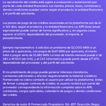
La aprobación del crédito está sujeta a evaluación y autorización por
parte de cada entidad financiera. Los montos, plazos, tasas, comisiones y
demás condiciones pueden variar según el producto, la entidad financiera
y el perfil del solicitante.
Los plazos de pago de los créditos anunciados en la plataforma son de 61
a 365 días, según el producto y la entidad financiera. La APR (tasa anual
equivalente) puede variar de forma significativa y, en algunos casos,
superar el 600%, dependiendo del proveedor, el importe, el
plazsolicitante.
Ejemplo representativo: si solicitas un préstamo de $2,000 MXN a un
plazo de 6 quincenas, con pagos de $647 MXN por quincena, el monto
total a pagar sería de $3,882 MXN. La tasa de interés mensual puede ir de
28% a 49.50% (sin IVA), y el CAT informativo puede partir desde 677.47%,
dependiendo del proveedor y del perfil del solicitante.
El incumplimiento de pago puede generar intereses moratorios,
comisiones adicionales y afectar negativamente tu historial crediticio.
Finmercado no cobra comisión al usuario por utilizar la plataforma. Antes
de firmar cualquier contrato de crédito, el usuario recibirá por parte del
proveedor correspondiente la información completa sobre la APR,
comisiones, cargos aplicables, calendario de pagos y demás condiciones
del crédito.
Derechos de autor ©
Finmercado
. Propietario:
SIA JEFF
. Dirección:
Regus