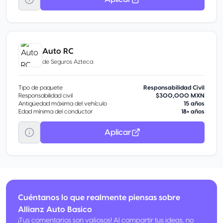
Auto RC
de
Seguros Azteca
Tipo de paquete
Responsabilidad Civil
Responsabilidad civil
$300,000 MXN
Antigüedad máxima del vehículo
15 años
Edad mínima del conductor
18+ años
Aplicar
Cuéntanos lo que realmente piensas sobre
Allianz Auto Basico
¡Tus comentarios son valiosos! Al compartir tus ideas, no