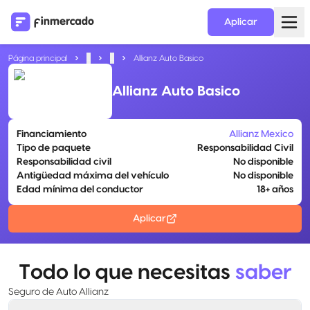
Aplicar
Página principal
...
...
Allianz Auto Basico
Allianz Auto Basico
Financiamiento
Allianz Mexico
Tipo de paquete
Responsabilidad Civil
Responsabilidad civil
No disponible
Antigüedad máxima del vehículo
No disponible
Edad mínima del conductor
18+ años
Aplicar
Todo lo que necesitas
saber
Seguro de Auto Allianz