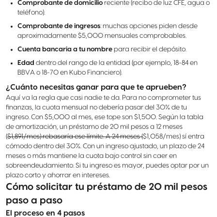
Comprobante de domicilio
reciente (recibo de luz CFE, agua o
teléfono).
Comprobante de ingresos
: muchas opciones piden desde
aproximadamente $5,000 mensuales comprobables.
Cuenta bancaria a tu nombre
para recibir el depósito.
Edad
dentro del rango de la entidad (por ejemplo, 18-84 en
BBVA o 18-70 en Kubo Financiero).
¿Cuánto necesitas ganar para que te aprueben?
Aquí va la regla que casi nadie te da. Para no comprometer tus
finanzas, la cuota mensual no debería pasar del 30% de tu
ingreso. Con $5,000 al mes, ese tope son $1,500. Según la tabla
de amortización, un préstamo de 20 mil pesos a 12 meses
(
$1,891/mes) rebasaría ese límite. A 24 meses (
$1,058/mes) sí entra
cómodo dentro del 30%. Con un ingreso ajustado, un plazo de 24
meses o más mantiene la cuota bajo control sin caer en
sobreendeudamiento. Si tu ingreso es mayor, puedes optar por un
plazo corto y ahorrar en intereses.
Cómo solicitar tu préstamo de 20 mil pesos
paso a paso
El proceso en 4 pasos