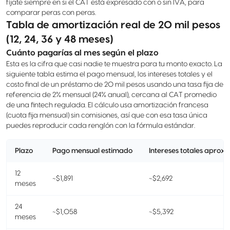
fíjate siempre en si el CAT está expresado con o sin IVA, para
comparar peras con peras.
Tabla de amortización real de 20 mil pesos
(12, 24, 36 y 48 meses)
Cuánto pagarías al mes según el plazo
Esta es la cifra que casi nadie te muestra para tu monto exacto. La
siguiente tabla estima el pago mensual, los intereses totales y el
costo final de un préstamo de 20 mil pesos usando una tasa fija de
referencia de 2% mensual (24% anual), cercana al CAT promedio
de una fintech regulada. El cálculo usa amortización francesa
(cuota fija mensual) sin comisiones, así que con esa tasa única
puedes reproducir cada renglón con la fórmula estándar.
Plazo
Pago mensual estimado
Intereses totales aprox.
12
~$1,891
~$2,692
meses
24
~$1,058
~$5,392
meses