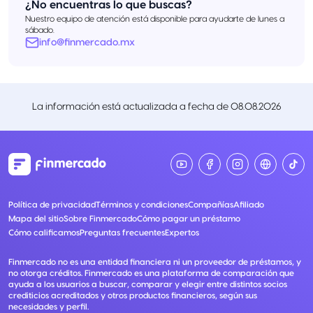
¿No encuentras lo que buscas?
Nuestro equipo de atención está disponible para ayudarte de lunes a
sábado.
info@finmercado.mx
La información está actualizada a fecha de
08.08.2026
Política de privacidad
Términos y condiciones
Compañías
Afiliado
Mapa del sitio
Sobre Finmercado
Cómo pagar un préstamo
Cómo calificamos
Preguntas frecuentes
Expertos
Finmercado no es una entidad financiera ni un proveedor de préstamos, y
no otorga créditos. Finmercado es una plataforma de comparación que
ayuda a los usuarios a buscar, comparar y elegir entre distintos socios
crediticios acreditados y otros productos financieros, según sus
necesidades y perfil.