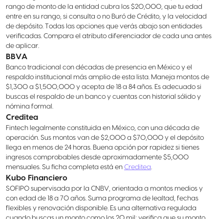
rango de monto de la entidad cubra los $20,000, que tu edad
entre en su rango, si consulta o no Buró de Crédito, y la velocidad
de depósito. Todas las opciones que verás abajo son entidades
verificadas. Compara el atributo diferenciador de cada una antes
de aplicar.
BBVA
Banco tradicional con décadas de presencia en México y el
respaldo institucional más amplio de esta lista. Maneja montos de
$1,300 a $1,500,000 y acepta de 18 a 84 años. Es adecuado si
buscas el respaldo de un banco y cuentas con historial sólido y
nómina formal.
Creditea
Fintech legalmente constituida en México, con una década de
operación. Sus montos van de $2,000 a $70,000 y el depósito
llega en menos de 24 horas. Buena opción por rapidez si tienes
ingresos comprobables desde aproximadamente $5,000
mensuales. Su ficha completa está en
Creditea
.
Kubo Financiero
SOFIPO supervisada por la CNBV, orientada a montos medios y
con edad de 18 a 70 años. Suma programa de lealtad, fechas
flexibles y renovación disponible. Es una alternativa regulada
cuando buscas un monto como los 20 mil; verifica que su monto