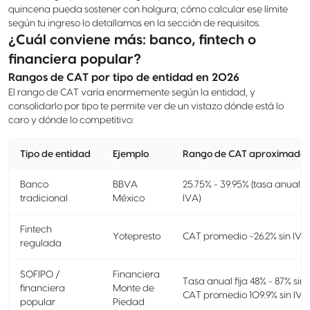
quincena pueda sostener con holgura; cómo calcular ese límite
según tu ingreso lo detallamos en la sección de requisitos.
¿Cuál conviene más: banco, fintech o
financiera popular?
Rangos de CAT por tipo de entidad en 2026
El rango de CAT varía enormemente según la entidad, y
consolidarlo por tipo te permite ver de un vistazo dónde está lo
caro y dónde lo competitivo:
Tipo de entidad
Ejemplo
Rango de CAT aproximado 
Banco
BBVA
25.75% - 39.95% (tasa anual fij
tradicional
México
IVA)
Fintech
Yotepresto
CAT promedio ~26.2% sin IVA
regulada
SOFIPO /
Financiera
Tasa anual fija 48% - 87% sin 
financiera
Monte de
CAT promedio 109.9% sin IVA
popular
Piedad