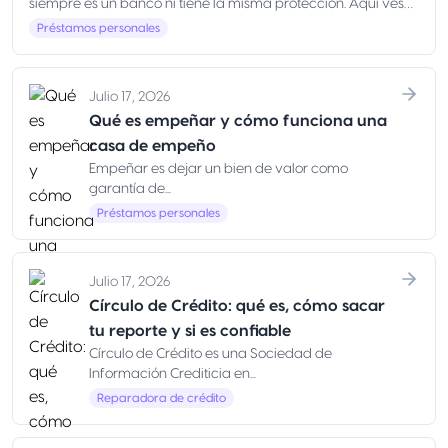
siempre es un banco ni tiene la misma protección. Aquí ves
qué es, ejemplos y cómo elegir con seguridad en México
Préstamos personales
Julio 17, 2026
Qué es empeñar y cómo funciona una
casa de empeño
Empeñar es dejar un bien de valor como
garantía de...
Préstamos personales
Julio 17, 2026
Círculo de Crédito: qué es, cómo sacar
tu reporte y si es confiable
Círculo de Crédito es una Sociedad de
Información Crediticia en...
Reparadora de crédito