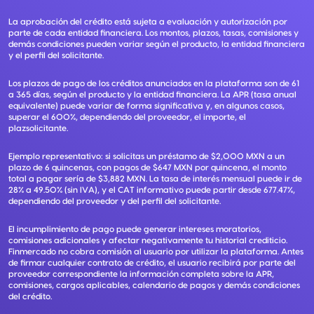
La aprobación del crédito está sujeta a evaluación y autorización por
parte de cada entidad financiera. Los montos, plazos, tasas, comisiones y
demás condiciones pueden variar según el producto, la entidad financiera
y el perfil del solicitante.
Los plazos de pago de los créditos anunciados en la plataforma son de 61
a 365 días, según el producto y la entidad financiera. La APR (tasa anual
equivalente) puede variar de forma significativa y, en algunos casos,
superar el 600%, dependiendo del proveedor, el importe, el
plazsolicitante.
Ejemplo representativo: si solicitas un préstamo de $2,000 MXN a un
plazo de 6 quincenas, con pagos de $647 MXN por quincena, el monto
total a pagar sería de $3,882 MXN. La tasa de interés mensual puede ir de
28% a 49.50% (sin IVA), y el CAT informativo puede partir desde 677.47%,
dependiendo del proveedor y del perfil del solicitante.
El incumplimiento de pago puede generar intereses moratorios,
comisiones adicionales y afectar negativamente tu historial crediticio.
Finmercado no cobra comisión al usuario por utilizar la plataforma. Antes
de firmar cualquier contrato de crédito, el usuario recibirá por parte del
proveedor correspondiente la información completa sobre la APR,
comisiones, cargos aplicables, calendario de pagos y demás condiciones
del crédito.