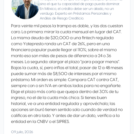
sino el que tu capacidad de pago pueda dominar.
En México, el crédito debe ser un aliado, no un
verdugo. Experto en Préstamos Personales y
Análisis de Riesgo Crediticio.
Para veinte mil pesos la trampa es doble, y las dos cuestan
caro. La primera: mirar la cuota mensual en lugar del CAT.
La misma deuda de $20,000 a una fintech regulada
como Yotepresto ronda un CAT de 26%, pero en una
financiera popular puede llegar al 110%; sobre el mismo
monto eso son miles de pesos de diferencia a 24 o 36
meses. La segunda: alargar el plazo "para pagar menos".
Bajas la cuota, sí, pero inflas el total; pasar de 12 a 48 meses
puede sumar más de $8,500 de intereses por el mismo
préstamo. Mi orden es simple. Compara CAT contra CAT,
siempre con o sin IVA en ambos lados para no engañarte.
Elige el plazo más corto que quepa dentro del 30% de tu
ingreso, no el de la cuota más chica. Si tienes buen
historial, ve a una entidad regulada y aprovéchalo; las
opciones sin buró tienen sentido solo cuando de verdad no
calificas en otro lado. Y antes de dar un dato, verifica a la
entidad en la CNBV o el SIPRES.
09 julio, 2026