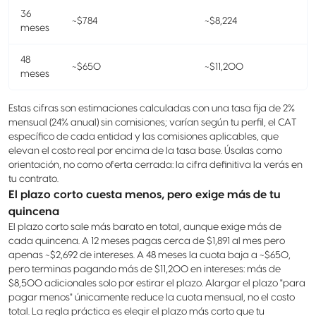
36
~$784
~$8,224
meses
48
~$650
~$11,200
meses
Estas cifras son estimaciones calculadas con una tasa fija de 2%
mensual (24% anual) sin comisiones; varían según tu perfil, el CAT
específico de cada entidad y las comisiones aplicables, que
elevan el costo real por encima de la tasa base. Úsalas como
orientación, no como oferta cerrada: la cifra definitiva la verás en
tu contrato.
El plazo corto cuesta menos, pero exige más de tu
quincena
El plazo corto sale más barato en total, aunque exige más de
cada quincena. A 12 meses pagas cerca de $1,891 al mes pero
apenas ~$2,692 de intereses. A 48 meses la cuota baja a ~$650,
pero terminas pagando más de $11,200 en intereses: más de
$8,500 adicionales solo por estirar el plazo. Alargar el plazo "para
pagar menos" únicamente reduce la cuota mensual, no el costo
total. La regla práctica es elegir el plazo más corto que tu