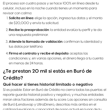
El proceso son cuatro pasos y se hace 100% en línea desde tu
celular, incluso en la noche cuando tienes un momento para
revisar con calma:
Solicita en línea
: elige la opción, ingresa tus datos y el monto
de $20,000 y envía tu solicitud.
Recibe la preaprobación
: la entidad evalúa tu perfil y te da
una respuesta preliminar.
Atiende la llamada de validación
: confirman tu identidad y
tus datos por teléfono.
Firma el contrato y recibe el depósito
: aceptas las
condiciones y, en varias opciones, el dinero llega a tu cuenta
en menos de 24 horas.
¿Te prestan 20 mil si estás en Buró de
Crédito?
Qué hacer si tienes historial limitado o negativo
Sí es posible. Estar en Buró de Crédito no cierra todas las puertas: el
reporte guarda historial positivo y negativo, y muchas entidades
miran otros factores además de tu score. Las opciones sin consulta
de Buró (Lendswap y UltraDinero, descritas más arriba en el
catálogo) evalúan tu capacidad de pago actual en lugar de tu