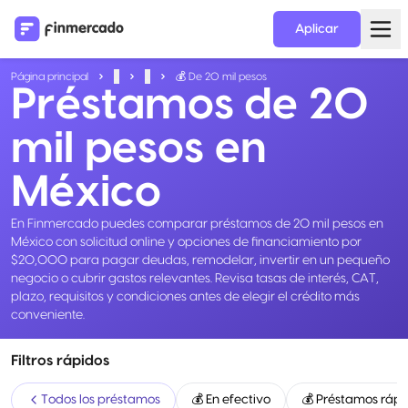
Aplicar
Página principal
...
...
💰 De 20 mil pesos
Préstamos de 20
mil pesos en
México
En Finmercado puedes comparar préstamos de 20 mil pesos en
México con solicitud online y opciones de financiamiento por
$20,000 para pagar deudas, remodelar, invertir en un pequeño
negocio o cubrir gastos relevantes. Revisa tasas de interés, CAT,
plazo, requisitos y condiciones antes de elegir el crédito más
conveniente.
Filtros rápidos
Todos los préstamos
💰 En efectivo
💰 Préstamos rápi