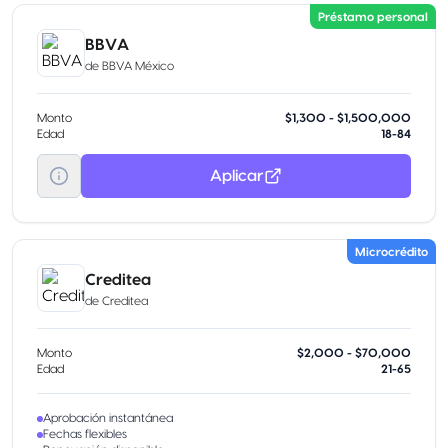
Préstamo personal
BBVA
de
BBVA México
Monto
$1,300 - $1,500,000
Edad
18-84
Aplicar
Microcrédito
Creditea
de
Creditea
Monto
$2,000 - $70,000
Edad
21-65
Aprobación instantánea
Fechas flexibles