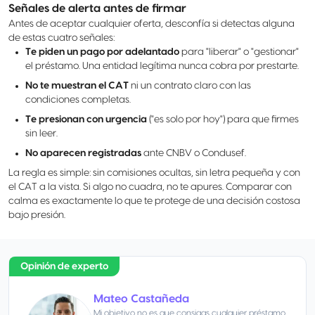
Señales de alerta antes de firmar
Antes de aceptar cualquier oferta, desconfía si detectas alguna
de estas cuatro señales:
Te piden un pago por adelantado
para "liberar" o "gestionar"
el préstamo. Una entidad legítima nunca cobra por prestarte.
No te muestran el CAT
ni un contrato claro con las
condiciones completas.
Te presionan con urgencia
("es solo por hoy") para que firmes
sin leer.
No aparecen registradas
ante CNBV o Condusef.
La regla es simple: sin comisiones ocultas, sin letra pequeña y con
el CAT a la vista. Si algo no cuadra, no te apures. Comparar con
calma es exactamente lo que te protege de una decisión costosa
bajo presión.
Opinión de experto
Mateo Castañeda
Mi objetivo no es que consigas cualquier préstamo,