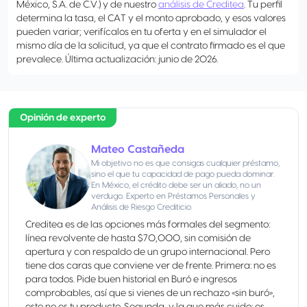
México, S.A. de C.V.) y de nuestro
análisis de Creditea
. Tu perfil
determina la tasa, el CAT y el monto aprobado, y esos valores
pueden variar; verifícalos en tu oferta y en el simulador el
mismo día de la solicitud, ya que el contrato firmado es el que
prevalece. Última actualización: junio de 2026.
Opinión de experto
Mateo Castañeda
Mi objetivo no es que consigas cualquier préstamo,
sino el que tu capacidad de pago pueda dominar.
En México, el crédito debe ser un aliado, no un
verdugo. Experto en Préstamos Personales y
Análisis de Riesgo Crediticio.
Creditea es de las opciones más formales del segmento:
línea revolvente de hasta $70,000, sin comisión de
apertura y con respaldo de un grupo internacional. Pero
tiene dos caras que conviene ver de frente. Primera: no es
para todos. Pide buen historial en Buró e ingresos
comprobables, así que si vienes de un rechazo «sin buró»,