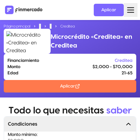
Aplicar
Página principal
...
...
Creditea
Microcrédito «Creditea» en
Creditea
Financiamiento
Creditea
Monto
$2,000 - $70,000
Edad
21-65
Aplicar
Todo lo que necesitas
saber
Condiciones
Monto mínimo
: