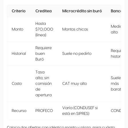
Criterio
Creditea
Microcrédito sin buró
Banca
Hasta
Medio a
Monto
$70,000
Montos chicos
alto
(línea)
Requiere
Requiere
Historial
buen
Suele no pedirlo
historial
Buró
Tasa
alta; sin
Suele ser
Costo
comisión
CAT muy alto
más
de
barato
apertura
Varía (CONDUSEF si
Recurso
PROFECO
CONDUS
está en SIPRES)
Coloca dos ofertas con idéntico monto y plazo, mira cuánto