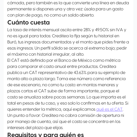
cómoda, pero también es la que convierte una línea en deuda
permanente si dispones una y otra vez: úsala para un gasto
con plan de pago, no como un saldo abierto.
Cuánto cuesta
La tasa de interés mensual oscila entre 28% y 49.50% sin IVA y
no es igual para todos: Creditea la fija según tu historial en
Buró, tus ingresos documentados y el monto que pides frente a
esos ingresos. Un perfil sólido se acerca al extremo bajo; pedir
el máximo con historial irregular, al alto.
El CAT está definido por el Banco de México como métrica
para comparar el costo anual entre productos. Creditea
publica un CAT representativo de 43.63% para su ejemplo de
monto alto a plazo largo. Toma ese número como referencia
de ese escenario, no como tu costo: en montos menores y
plazos cortos el CAT sube de forma importante, porque el
costo se anualiza sobre pocas semanas. Lo que importa es el
total en pesos de tu caso, y eso solo lo confirmas en tu oferta. Si
quieres entender la métrica, aquí explicamos
qué es el CAT
.
Un punto a favor: Creditea no cobra comisión de apertura ni
por manejo de cuenta, así que el costo se concentra en los
intereses del plazo que elijas.
Requisitos y para quién es