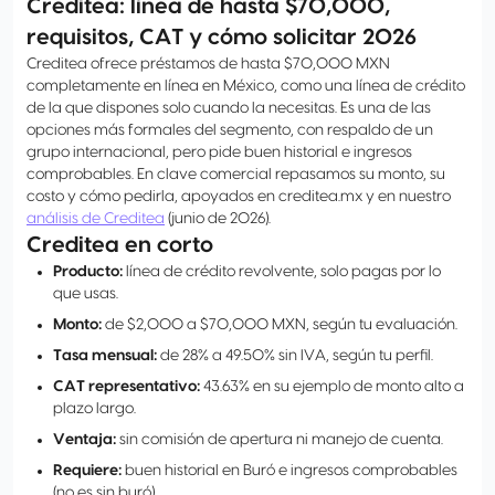
Creditea: línea de hasta $70,000,
requisitos, CAT y cómo solicitar 2026
Creditea ofrece préstamos de hasta $70,000 MXN
completamente en línea en México, como una línea de crédito
de la que dispones solo cuando la necesitas. Es una de las
opciones más formales del segmento, con respaldo de un
grupo internacional, pero pide buen historial e ingresos
comprobables. En clave comercial repasamos su monto, su
costo y cómo pedirla, apoyados en creditea.mx y en nuestro
análisis de Creditea
(junio de 2026).
Creditea en corto
Producto:
línea de crédito revolvente, solo pagas por lo
que usas.
Monto:
de $2,000 a $70,000 MXN, según tu evaluación.
Tasa mensual:
de 28% a 49.50% sin IVA, según tu perfil.
CAT representativo:
43.63% en su ejemplo de monto alto a
plazo largo.
Ventaja:
sin comisión de apertura ni manejo de cuenta.
Requiere:
buen historial en Buró e ingresos comprobables
(no es sin buró).