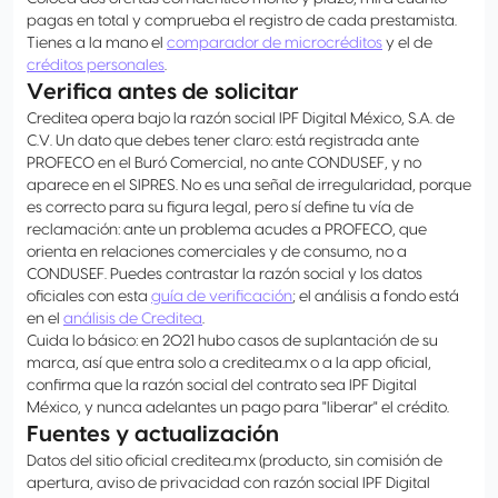
pagas en total y comprueba el registro de cada prestamista.
Tienes a la mano el
comparador de microcréditos
y el de
créditos personales
.
Verifica antes de solicitar
Creditea opera bajo la razón social IPF Digital México, S.A. de
C.V. Un dato que debes tener claro: está registrada ante
PROFECO en el Buró Comercial, no ante CONDUSEF, y no
aparece en el SIPRES. No es una señal de irregularidad, porque
es correcto para su figura legal, pero sí define tu vía de
reclamación: ante un problema acudes a PROFECO, que
orienta en relaciones comerciales y de consumo, no a
CONDUSEF. Puedes contrastar la razón social y los datos
oficiales con esta
guía de verificación
; el análisis a fondo está
en el
análisis de Creditea
.
Cuida lo básico: en 2021 hubo casos de suplantación de su
marca, así que entra solo a creditea.mx o a la app oficial,
confirma que la razón social del contrato sea IPF Digital
México, y nunca adelantes un pago para "liberar" el crédito.
Fuentes y actualización
Datos del sitio oficial creditea.mx (producto, sin comisión de
apertura, aviso de privacidad con razón social IPF Digital