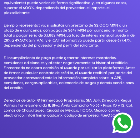
equivalente) puede variar de forma significativa y, en algunos casos,
superar el 600%, dependiendo del proveedor, el importe, el
plazsolicitante.
Ejemplo representativo: si solicitas un préstamo de $2,000 MXN a un
plazo de 6 quincenas, con pagos de $647 MXN por quincena, el monto
total a pagar sería de $3,882 MXN. La tasa de interés mensual puede ir de
28% a 49.50% (sin IVA), y el CAT informativo puede partir desde 677.47%,
dependiendo del proveedor y del perfil del solicitante.
El incumplimiento de pago puede generar intereses moratorios,
comisiones adicionales y afectar negativamente tu historial crediticio.
Finmercado no cobra comisión al usuario por utilizar la plataforma. Antes
de firmar cualquier contrato de crédito, el usuario recibirá por parte del
proveedor correspondiente la información completa sobre la APR,
comisiones, cargos aplicables, calendario de pagos y demás condiciones
del crédito.
Derechos de autor ©
Finmercado
. Propietario:
SIA JEFF
. Dirección:
Regus
Palmas Torre Esmeralda II, Blvd. Ávila Camacho No.36 - Pisos 10 y 12, Col.
Lomas de Chapultepec, Ciudad de México, 11000, México
, correo
electrónico:
info@finmercado.mx
, código de empresa:
43603085405
.