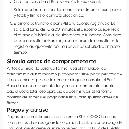
Creditea consulta el Buró y evalúa tu expediente.
Si te aprueban, recibes las condiciones (monto, tasa, plazo
y total) y firmas el contrato electrónico.
El dinero se transfiere por SPEI a tu cuenta registrada. La
solicitud toma de 10 a 20 minutos; el depósito puede llegar
el mismo día hábil o al siguiente según tu banco. Considera
que la consulta de Buró deja una marca de consulta en tu
registro, así que evita acumular varias solicitudes en poco
tiempo.
Simula antes de comprometerte
Antes de iniciar la solicitud formal, usa el simulador de
creditea.mx: ajusta monto y plazo para ver el pago periódico y
el costo total en pesos, sin generar ninguna consulta al Buró.
Baja el monto en el simulador y verás de inmediato cuánto
cae el costo total; ese ejercicio de dos minutos es la forma
honesta de saber si el pago cabe en tu presupuesto antes de
firmar.
Pagos y atraso
Pagas por domiciliación, transferencia SPEI u OXXO con las
referencias oficiales; guarda el comprobante de cada pago. El
incumplimiento genera un reporte negativo al Buró de Crédito,