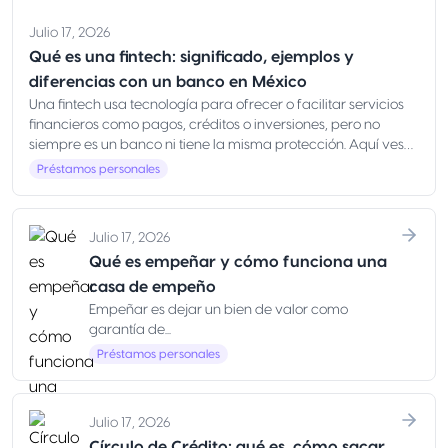
Julio 17, 2026
Qué es una fintech: significado, ejemplos y
diferencias con un banco en México
Una fintech usa tecnología para ofrecer o facilitar servicios
financieros como pagos, créditos o inversiones, pero no
siempre es un banco ni tiene la misma protección. Aquí ves
qué es, ejemplos y cómo elegir con seguridad en México
Préstamos personales
Julio 17, 2026
Qué es empeñar y cómo funciona una
casa de empeño
Empeñar es dejar un bien de valor como
garantía de...
Préstamos personales
Julio 17, 2026
Círculo de Crédito: qué es, cómo sacar