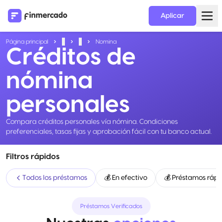
Aplicar
Página principal
...
...
Nomina
Créditos de
nómina
personales
Compara créditos personales vía nómina. Condiciones
preferenciales, tasas fijas y aprobación fácil con tu banco actual.
Filtros rápidos
Todos los préstamos
💰 En efectivo
💰 Préstamos rápi
Préstamos Verificados