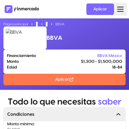
Aplicar
Página principal
...
...
BBVA
BBVA
Financiamiento
BBVA México
Monto
$1,300 - $1,500,000
Edad
18-84
Aplicar
Todo lo que necesitas
saber
Condiciones
Monto mínimo
: