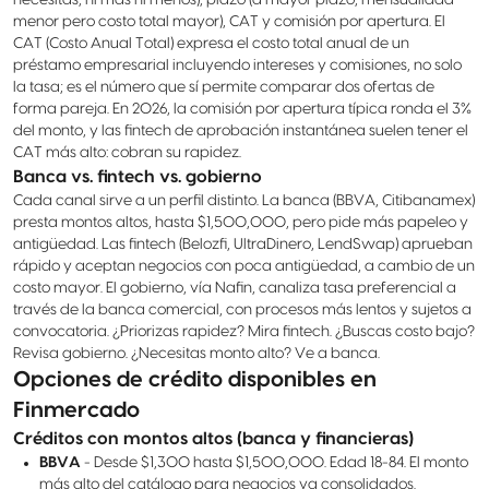
necesitas, ni más ni menos), plazo (a mayor plazo, mensualidad
menor pero costo total mayor), CAT y comisión por apertura. El
CAT (Costo Anual Total) expresa el costo total anual de un
préstamo empresarial incluyendo intereses y comisiones, no solo
la tasa; es el número que sí permite comparar dos ofertas de
forma pareja. En 2026, la comisión por apertura típica ronda el 3%
del monto, y las fintech de aprobación instantánea suelen tener el
CAT más alto: cobran su rapidez.
Banca vs. fintech vs. gobierno
Cada canal sirve a un perfil distinto. La banca (BBVA, Citibanamex)
presta montos altos, hasta $1,500,000, pero pide más papeleo y
antigüedad. Las fintech (Belozfi, UltraDinero, LendSwap) aprueban
rápido y aceptan negocios con poca antigüedad, a cambio de un
costo mayor. El gobierno, vía Nafin, canaliza tasa preferencial a
través de la banca comercial, con procesos más lentos y sujetos a
convocatoria. ¿Priorizas rapidez? Mira fintech. ¿Buscas costo bajo?
Revisa gobierno. ¿Necesitas monto alto? Ve a banca.
Opciones de crédito disponibles en
Finmercado
Créditos con montos altos (banca y financieras)
BBVA
- Desde $1,300 hasta $1,500,000. Edad 18-84. El monto
más alto del catálogo para negocios ya consolidados.