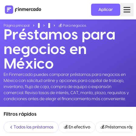
Aplicar
Página principal
...
...
💰 Para negocios
Préstamos para
negocios en
México
En Finmercado puedes comparar préstamos para negocios en
México con solicitud online y opciones para capital de trabajo,
inventario, flujo de caja, compra de equipo o expansión
comercial. Revisa tasas de interés, CAT, monto, plazo, requisitos y
condiciones antes de elegir el financiamiento más conveniente.
Filtros rápidos
Todos los préstamos
💰 En efectivo
💰 Préstamos rápi