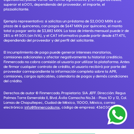
superar el 600%, dependiendo del proveedor, el importe, el
plazsolicitante.
Ejemplo representativo: si solicitas un préstamo de $2,000 MXN a un
plazo de 6 quincenas, con pagos de $647 MXN por quincena, el monto
total a pagar sería de $3,882 MXN. La tasa de interés mensual puede ir de
28% a 49.50% (sin IVA), y el CAT informativo puede partir desde 677.47%,
dependiendo del proveedor y del perfil del solicitante.
El incumplimiento de pago puede generar intereses moratorios,
comisiones adicionales y afectar negativamente tu historial crediticio.
Finmercado no cobra comisión al usuario por utilizar la plataforma. Antes
de firmar cualquier contrato de crédito, el usuario recibirá por parte del
proveedor correspondiente la información completa sobre la APR,
comisiones, cargos aplicables, calendario de pagos y demás condiciones
del crédito.
Derechos de autor ©
Finmercado
. Propietario:
SIA JEFF
. Dirección:
Regus
Palmas Torre Esmeralda II, Blvd. Ávila Camacho No.36 - Pisos 10 y 12, Col.
Lomas de Chapultepec, Ciudad de México, 11000, México
, correo
electrónico:
info@finmercado.mx
, código de empresa:
43603085405
.