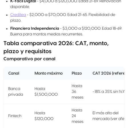
K-fácil Digital
- $4,000 a $120,000. Edad 21-69. Renovación
disponible.
Creditea
- $2,000 a $70,000. Edad 21-65. Flexibilidad de
plazo.
Financiera Independencia
- $3,000 a $120,000. Edad 18-69.
Buena para montos medios recurrentes.
Tabla comparativa 2026: CAT, monto,
plazo y requisitos
Comparativo por canal
Canal
Monto máximo
Plazo
CAT 2026 (referenc
Hasta
Banca
Hasta
36
~18% a 35% sin IVA
privada
$1,500,000
meses
Hasta
Hasta
El más alto del
Fintech
24
$120,000
mercado (ver ofert
meses