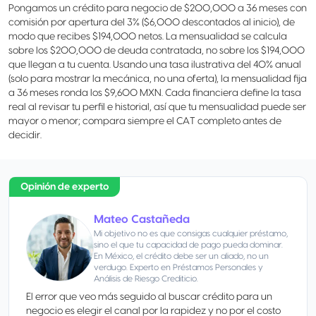
Pongamos un crédito para negocio de $200,000 a 36 meses con
comisión por apertura del 3% ($6,000 descontados al inicio), de
modo que recibes $194,000 netos. La mensualidad se calcula
sobre los $200,000 de deuda contratada, no sobre los $194,000
que llegan a tu cuenta. Usando una tasa ilustrativa del 40% anual
(solo para mostrar la mecánica, no una oferta), la mensualidad fija
a 36 meses ronda los $9,600 MXN. Cada financiera define la tasa
real al revisar tu perfil e historial, así que tu mensualidad puede ser
mayor o menor; compara siempre el CAT completo antes de
decidir.
Opinión de experto
Mateo Castañeda
Mi objetivo no es que consigas cualquier préstamo,
sino el que tu capacidad de pago pueda dominar.
En México, el crédito debe ser un aliado, no un
verdugo. Experto en Préstamos Personales y
Análisis de Riesgo Crediticio.
El error que veo más seguido al buscar crédito para un
negocio es elegir el canal por la rapidez y no por el costo