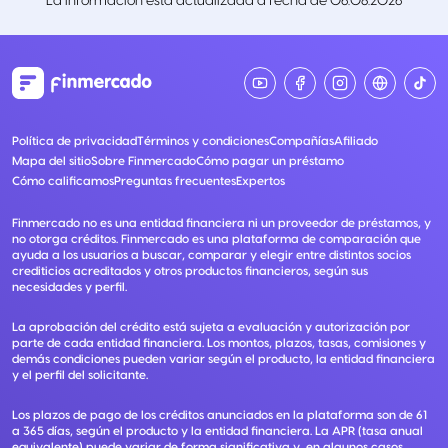
La información está actualizada a fecha de
06.08.2026
Política de privacidad
Términos y condiciones
Compañías
Afiliado
Mapa del sitio
Sobre Finmercado
Cómo pagar un préstamo
Cómo calificamos
Preguntas frecuentes
Expertos
Finmercado no es una entidad financiera ni un proveedor de préstamos, y
no otorga créditos. Finmercado es una plataforma de comparación que
ayuda a los usuarios a buscar, comparar y elegir entre distintos socios
crediticios acreditados y otros productos financieros, según sus
necesidades y perfil.
La aprobación del crédito está sujeta a evaluación y autorización por
parte de cada entidad financiera. Los montos, plazos, tasas, comisiones y
demás condiciones pueden variar según el producto, la entidad financiera
y el perfil del solicitante.
Los plazos de pago de los créditos anunciados en la plataforma son de 61
a 365 días, según el producto y la entidad financiera. La APR (tasa anual
equivalente) puede variar de forma significativa y, en algunos casos,