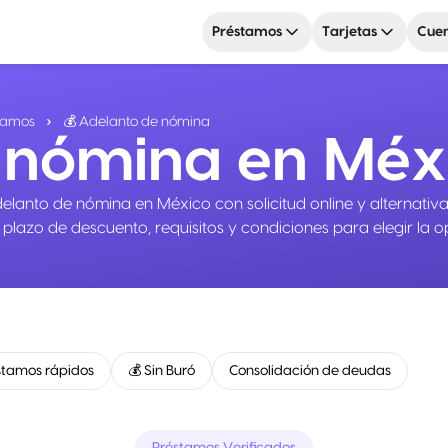
Préstamos
Tarjetas
Cuen
tamos
💰 Adelanto de nómina
 nómina en Méx
nto de nómina en México con solicitud online y alternativas
 plazo de descuento, requisitos y condiciones para elegir la 
stamos rápidos
💰 Sin Buró
Consolidación de deudas