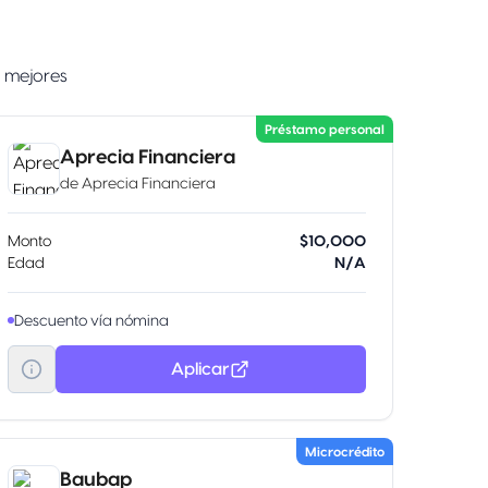
s mejores
Préstamo personal
Aprecia Financiera
de
Aprecia Financiera
Monto
$10,000
Edad
N/A
Descuento vía nómina
Aplicar
Microcrédito
Baubap