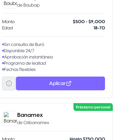
de
Baubap
Monto
$500 - $9,000
Edad
18-70
Sin consulta de Buró
Disponible 24/7
Aprobación instantánea
Programa de lealtad
Fechas flexibles
Renovación disponible
Bono por referido
Aplicar
Préstamo personal
Banamex
de
Citibanamex
Monto
Hasta $750,000