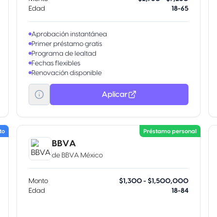
Edad
18-65
Aprobación instantánea
Primer préstamo gratis
Programa de lealtad
Fechas flexibles
Renovación disponible
Aplicar
to
Préstamo personal
BBVA
de
BBVA México
Monto
$1,300 - $1,500,000
Edad
18-84