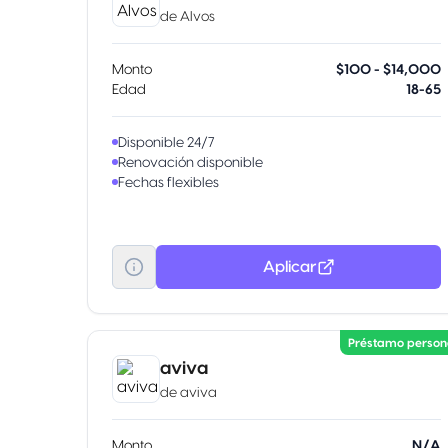
de
Alvos
Monto
$100 - $14,000
Edad
18-65
Disponible 24/7
Renovación disponible
Fechas flexibles
Aplicar
Préstamo person
aviva
de
aviva
Monto
N/A