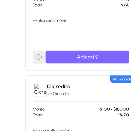
Edad
N/A
Aplicación móvil
Aplicar
Microcrédi
Clicredito
de
Clicredito
Monto
$100 - $8,000
Edad
18-70
Sin consulta de Buró