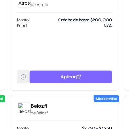
de
Atrato
Monto
Crédito de hasta $200,000
Edad
N/A
Aplicar
al
Microcrédito
Belozfi
de
Belozfi
Monto
$2,750 - $7,250