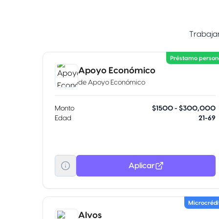
Trabajam
Préstamo person
Apoyo Económico
de
Apoyo Económico
Monto
$1500 - $300,000
Edad
21-69
Aplicar
Microcrédi
Alvos