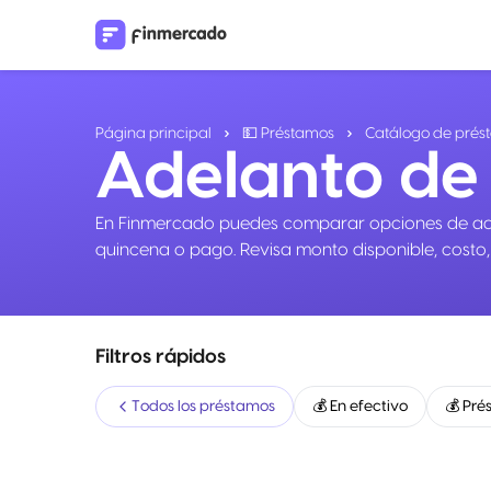
Página principal
💵 Préstamos
Catálogo de prés
Adelanto de
En Finmercado puedes comparar opciones de adela
quincena o pago. Revisa monto disponible, costo,
Filtros rápidos
Todos los préstamos
💰 En efectivo
💰 Pré