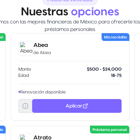
Préstamos Verificados
Nuestras
opciones
os con las mejores financieras de México para ofrecerte lo
préstamos personales
al
Microcrédito
Abea
de
Abea
Monto
$500 - $24,000
Edad
18-75
Renovación disponible
Aplicar
to
Préstamo personal
Atrato