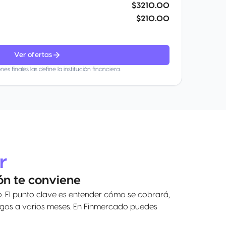
$3210.00
$210.00
Ver ofertas
nes finales las define la institución financiera.
r
ón te conviene
. El punto clave es entender cómo se cobrará,
pagos a varios meses. En Finmercado puedes