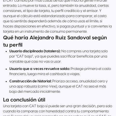
El CAT cambia por más cosas de las que mucha gente mira de
entrada. Lo mueve la tasa, sí, pero también la anualidad, ciertas
comisiones, el tipo de tarjeta, tu perfil crediticio y el emisor. Y
aunque el cálculo está estandarizado para comparar, el costo
que tú sentirás dependerá además de cómo usas el límite, si
haces disposiciones en efectivo, si pagas puntual y si conviertes la
tarjeta en un instrumento de consumo permanente.
Qué haría Alejandro Ruiz Sandoval según
tu perfil
Usuario disciplinado (totalero):
No compres una tarjeta solo
por “CAT bajo”, ya que puedes sacrificar beneficios por una
variable que casi no vas a usar.
Usuario que a veces revuelve saldo:
Protege primero el costo
financiero, luego mira el cashback o viajes.
Construcción de historial:
Prioriza acceso, anualidad cero y
una app robusta (como Vexi), aunque el CAT no sea el más
bajo del mercado inicialmente.
La conclusión útil
Una tarjeta con CAT bajo sí puede ser una gran decisión, pero solo
cuando la comparas con honestidad contra tu comportamiento