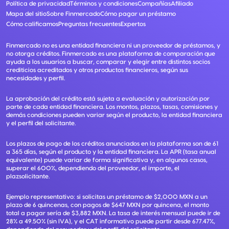
Política de privacidad
Términos y condiciones
Compañías
Afiliado
Mapa del sitio
Sobre Finmercado
Cómo pagar un préstamo
Cómo calificamos
Preguntas frecuentes
Expertos
Finmercado no es una entidad financiera ni un proveedor de préstamos, y
no otorga créditos. Finmercado es una plataforma de comparación que
ayuda a los usuarios a buscar, comparar y elegir entre distintos socios
crediticios acreditados y otros productos financieros, según sus
necesidades y perfil.
La aprobación del crédito está sujeta a evaluación y autorización por
parte de cada entidad financiera. Los montos, plazos, tasas, comisiones y
demás condiciones pueden variar según el producto, la entidad financiera
y el perfil del solicitante.
Los plazos de pago de los créditos anunciados en la plataforma son de 61
a 365 días, según el producto y la entidad financiera. La APR (tasa anual
equivalente) puede variar de forma significativa y, en algunos casos,
superar el 600%, dependiendo del proveedor, el importe, el
plazsolicitante.
Ejemplo representativo: si solicitas un préstamo de $2,000 MXN a un
plazo de 6 quincenas, con pagos de $647 MXN por quincena, el monto
total a pagar sería de $3,882 MXN. La tasa de interés mensual puede ir de
28% a 49.50% (sin IVA), y el CAT informativo puede partir desde 677.47%,