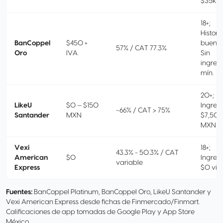
$35k 
18+;
Historia
BanCoppel
$450 +
bueno;
57% / CAT 77.3%
Oro
IVA
Sin
ingres
mín.
20+;
LikeU
$0 — $150
Ingres
~66% / CAT > 75%
Santander
MXN
$7,50
MXN
Vexi
18+;
43.3% - 50.3% / CAT
American
$0
Ingres
variable
Express
$0 visi
Fuentes:
BanCoppel Platinum, BanCoppel Oro, LikeU Santander y
Vexi American Express desde fichas de Finmercado/Finmart.
Calificaciones de app tomadas de Google Play y App Store
México.