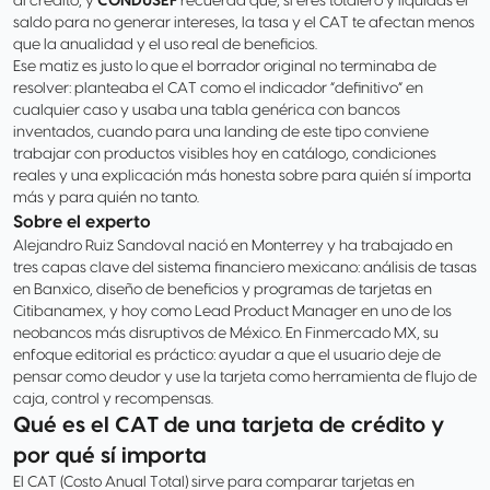
al crédito; y
CONDUSEF
recuerda que, si eres totalero y liquidas el
saldo para no generar intereses, la tasa y el CAT te afectan menos
que la anualidad y el uso real de beneficios.
Ese matiz es justo lo que el borrador original no terminaba de
resolver: planteaba el CAT como el indicador “definitivo” en
cualquier caso y usaba una tabla genérica con bancos
inventados, cuando para una landing de este tipo conviene
trabajar con productos visibles hoy en catálogo, condiciones
reales y una explicación más honesta sobre para quién sí importa
más y para quién no tanto.
Sobre el experto
Alejandro Ruiz Sandoval nació en Monterrey y ha trabajado en
tres capas clave del sistema financiero mexicano: análisis de tasas
en Banxico, diseño de beneficios y programas de tarjetas en
Citibanamex, y hoy como Lead Product Manager en uno de los
neobancos más disruptivos de México. En Finmercado MX, su
enfoque editorial es práctico: ayudar a que el usuario deje de
pensar como deudor y use la tarjeta como herramienta de flujo de
caja, control y recompensas.
Qué es el CAT de una tarjeta de crédito y
por qué sí importa
El CAT (Costo Anual Total) sirve para comparar tarjetas en