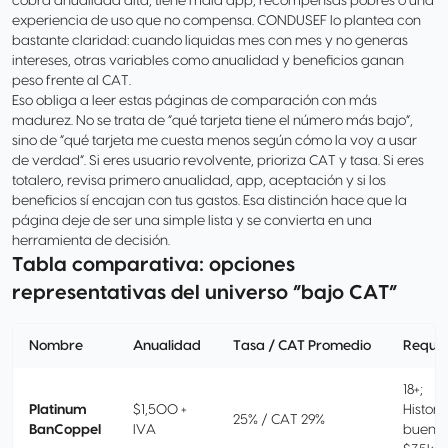
cobra anualidad alta, tiene mala app, recompensas pobres o una
experiencia de uso que no compensa. CONDUSEF lo plantea con
bastante claridad: cuando liquidas mes con mes y no generas
intereses, otras variables como anualidad y beneficios ganan
peso frente al CAT.
Eso obliga a leer estas páginas de comparación con más
madurez. No se trata de “qué tarjeta tiene el número más bajo”,
sino de “qué tarjeta me cuesta menos según cómo la voy a usar
de verdad”. Si eres usuario revolvente, prioriza CAT y tasa. Si eres
totalero, revisa primero anualidad, app, aceptación y si los
beneficios sí encajan con tus gastos. Esa distinción hace que la
página deje de ser una simple lista y se convierta en una
herramienta de decisión.
Tabla comparativa: opciones
representativas del universo “bajo CAT”
Nombre
Anualidad
Tasa / CAT Promedio
Requis
18+;
Platinum
$1,500 +
Historia
25% / CAT 29%
BanCoppel
IVA
bueno;