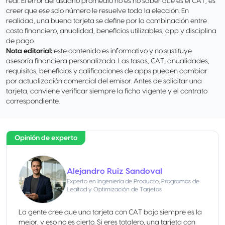
real. El error del usuario promedio no es no saber qué es el CAT; es
creer que ese solo número le resuelve toda la elección. En
realidad, una buena tarjeta se define por la combinación entre
costo financiero, anualidad, beneficios utilizables, app y disciplina
de pago.
Nota editorial:
este contenido es informativo y no sustituye
asesoría financiera personalizada. Las tasas, CAT, anualidades,
requisitos, beneficios y calificaciones de apps pueden cambiar
por actualización comercial del emisor. Antes de solicitar una
tarjeta, conviene verificar siempre la ficha vigente y el contrato
correspondiente.
Opinión de experto
Alejandro Ruiz Sandoval
Experto en Ingeniería de Producto, Programas de
Lealtad y Optimización de Tarjetas
La gente cree que una tarjeta con CAT bajo siempre es la
mejor, y eso no es cierto. Si eres totalero, una tarjeta con