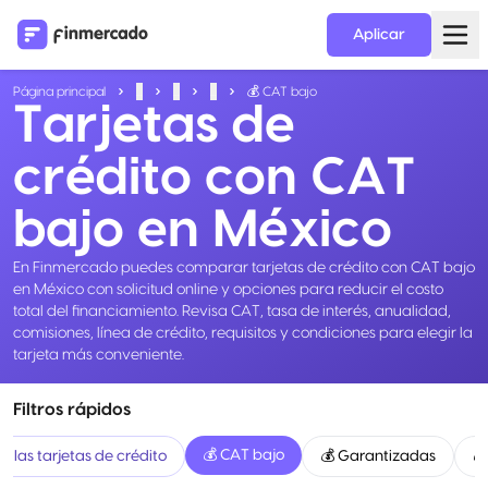
Aplicar
Página principal
...
...
...
💰 CAT bajo
Tarjetas de
crédito con CAT
bajo en México
En Finmercado puedes comparar tarjetas de crédito con CAT bajo
en México con solicitud online y opciones para reducir el costo
total del financiamiento. Revisa CAT, tasa de interés, anualidad,
comisiones, línea de crédito, requisitos y condiciones para elegir la
tarjeta más conveniente.
Filtros rápidos
💰 CAT bajo
s las tarjetas de crédito
💰 Garantizadas
💰