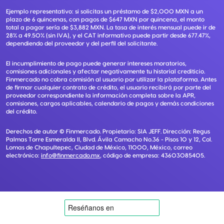
Ejemplo representativo: si solicitas un préstamo de $2,000 MXN a un
plazo de 6 quincenas, con pagos de $647 MXN por quincena, el monto
total a pagar sería de $3,882 MXN. La tasa de interés mensual puede ir de
28% a 49.50% (sin IVA), y el CAT informativo puede partir desde 677.47%,
dependiendo del proveedor y del perfil del solicitante.
El incumplimiento de pago puede generar intereses moratorios,
comisiones adicionales y afectar negativamente tu historial crediticio.
Finmercado no cobra comisión al usuario por utilizar la plataforma. Antes
de firmar cualquier contrato de crédito, el usuario recibirá por parte del
proveedor correspondiente la información completa sobre la APR,
comisiones, cargos aplicables, calendario de pagos y demás condiciones
del crédito.
Derechos de autor ©
Finmercado
. Propietario:
SIA JEFF
. Dirección:
Regus
Palmas Torre Esmeralda II, Blvd. Ávila Camacho No.36 - Pisos 10 y 12, Col.
Lomas de Chapultepec, Ciudad de México, 11000, México
, correo
electrónico:
info@finmercado.mx
, código de empresa:
43603085405
.