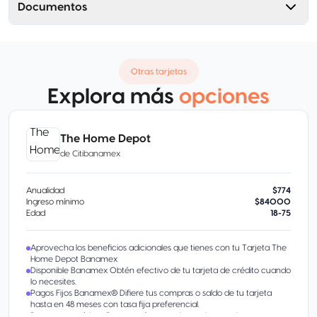
Documentos
Otras tarjetas
Explora más
opciones
The Home Depot
de
Citibanamex
Anualidad
$774
Ingreso mínimo
$84000
Edad
18-75
Aprovecha los beneficios adicionales que tienes con tu Tarjeta The
Home Depot Banamex
Disponible Banamex Obtén efectivo de tu tarjeta de crédito cuando
lo necesites.
Pagos Fijos Banamex® Difiere tus compras o saldo de tu tarjeta
hasta en 48 meses con tasa fija preferencial.
Pagos automáticos Despreocúpate y ahorra tiempo al pagar tus