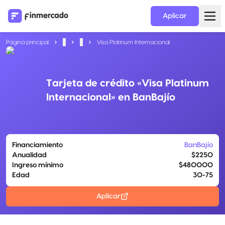
Aplicar
Página principal
...
...
Visa Platinum Internacional
Tarjeta de crédito «Visa Platinum
Internacional» en BanBajío
Financiamiento
BanBajío
Anualidad
$2250
Ingreso mínimo
$480000
Edad
30-75
Aplicar