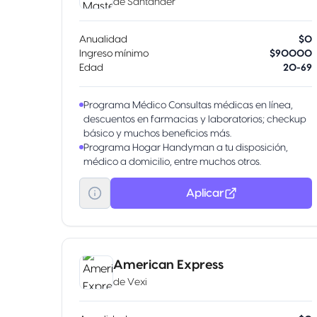
de
Santander
Anualidad
$0
Ingreso mínimo
$90000
Edad
20-69
Programa Médico Consultas médicas en línea,
descuentos en farmacias y laboratorios; checkup
básico y muchos beneficios más.
Programa Hogar Handyman a tu disposición,
médico a domicilio, entre muchos otros.
Programa Mascota Asistencia veterinaria para tu
mascota, checkup, descuentos y muchos más.
Aplicar
Programa Viajes Traslados médicos por
emergencia, asistencia dental en el extranjero,
asesoría legal y más.
Programa Millenials Servicios de Concierge para
eventos, tours por la ciudad y hasta plataforma de
American Express
cashback.
de
Vexi