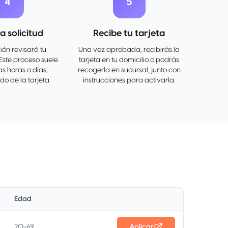
4
5
a solicitud
Recibe tu tarjeta
ción revisará tu
Una vez aprobada, recibirás la
Este proceso suele
tarjeta en tu domicilio o podrás
s horas o días,
recogerla en sucursal, junto con
o de la tarjeta.
instrucciones para activarla.
Edad
20-69
Aplicar