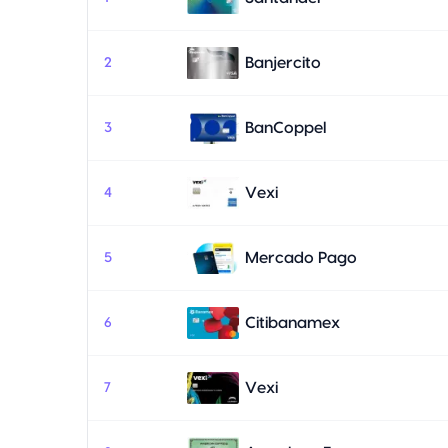
Banjercito
2
BanCoppel
3
Vexi
4
Mercado Pago
5
Citibanamex
6
Vexi
7