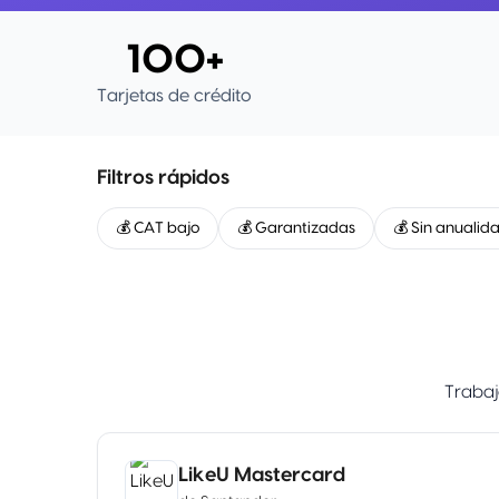
100+
Tarjetas de crédito
Filtros rápidos
💰 CAT bajo
💰 Garantizadas
💰 Sin anualid
Trabaj
LikeU Mastercard