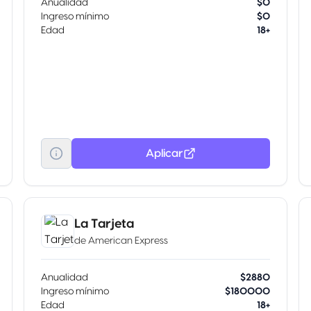
Anualidad
$0
Ingreso mínimo
$0
Edad
18+
Aplicar
La Tarjeta
de
American Express
Anualidad
$2880
Ingreso mínimo
$180000
Edad
18+