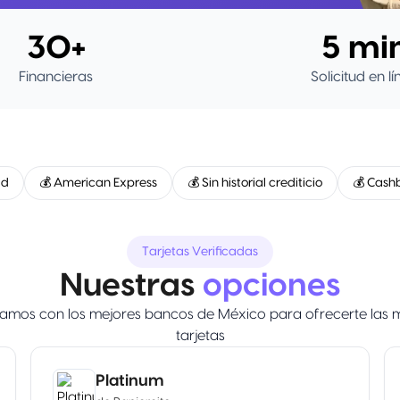
30+
5 mi
Financieras
Solicitud en l
ad
💰 American Express
💰 Sin historial crediticio
💰 Cash
Tarjetas Verificadas
Nuestras
opciones
amos con los mejores bancos de México para ofrecerte las 
tarjetas
Platinum