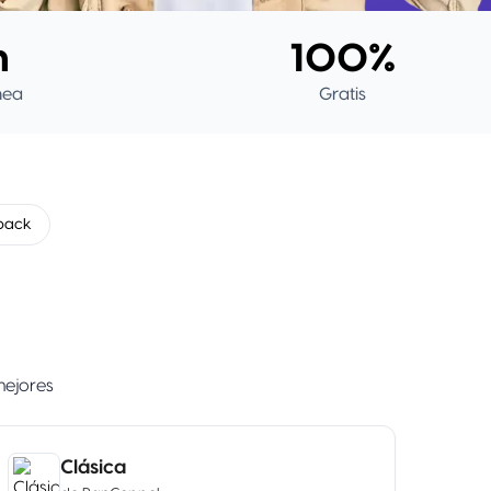
n
100%
ínea
Gratis
back
mejores
Clásica