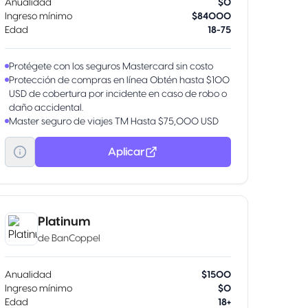
Anualidad
$0
Ingreso mínimo
$84000
Edad
18-75
Protégete con los seguros Mastercard sin costo
Protección de compras en línea Obtén hasta $100
USD de cobertura por incidente en caso de robo o
daño accidental.
Master seguro de viajes TM Hasta $75,000 USD
para cuidar tu integridad y la de tu familia en
caso de muerte accidental y otros.
Aplicar
Aumenta tu línea de crédito Obtén más en tu
tarjeta por tu buen historial.
Transfiere tu deuda De otros bancos con tasa de
interés preferencial.
Obtén pagos fijos Parcializa tus compras o saldo
Platinum
con una tasa preferencial.
de
BanCoppel
Disponible Banamex Convierte parte de tu línea de
crédito en efectivo con tasa preferencial. Beneficio
por invitación.
Anualidad
$1500
Ingreso mínimo
$0
Edad
18+