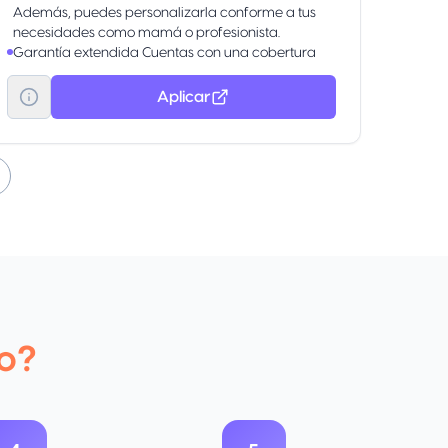
Además, puedes personalizarla conforme a tus
necesidades como mamá o profesionista.
Garantía extendida Cuentas con una cobertura
que duplica o extiende el periodo de reparación
ofrecido en la garantía original del fabricante
Aplicar
hasta por un año.
Programa Referidos Por cada amigo que obtenga
su tarjeta de crédito, tú recibes 7,000 puntos
Recompensa Total Banorte. Ingresa a
www.banorte.com/tutarjetafavorita y activa el
programa de “Referidos” en la sección
Promociones.
La clave para disfrutar más Cinépolis: 2x1 en
boletos para salas tradicionales de lunes a
domingo. Starbucks Rewards: 30% de
bonificación al comprar en la aplicación los días
domingo.
o?
Banca Digital Administra tu tarjeta desde Banorte
Móvil y Banco en Línea: consulta saldos, difiere
compras y más.