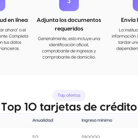
3
garantizando hasta 1 año completo para los
artículos que estén cubiertos. La compra cubierta
debe ser pagada en su totalidad con la tarjeta y
itud en línea
Adjunta los documentos
Envía l
debe tener un período de garantía mínimo de 3
meses.
requeridos
tar ahora" o el
La institu
Protección de compras * Contra daño accidental
ente. Completa
información. 
o robo, dentro de los primeros 90 días de ocurrida
Generalmente, esto incluye una
on tus datos
tardar una
la compra con su tarjeta, y para la mayoría de las
identificación oficial,
inancieros.
dependiend
compras.
comprobante de ingresos y
comprobante de domicilio.
Top ofertas
Top 10 tarjetas de crédito
Anualidad
Ingreso mínimo
$0
$90000