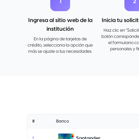
1
2
Ingresa al sitio web de la
Inicia tu solic
institución
Haz clic en "Solici
botón correspondi
En la página de tarjetas de
el formulario c
crédito, selecciona la opción que
personales y f
más se ajuste a tus necesidades.
#
Banco
Santander
1