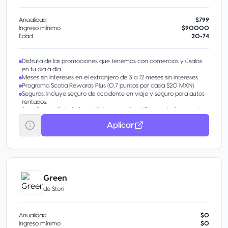
Anualidad
$799
Ingreso mínimo
$90000
Edad
20-74
Disfruta de las promociones que tenemos con comercios y úsalos
en tu día a día.
Meses sin Intereses en el extranjero de 3 a 12 meses sin intereses.
Programa Scotia Rewards Plus (0.7 puntos por cada $20 MXN).
Seguros: Incluye seguro de accidente en viaje y seguro para autos
rentados.
Suscríbete al Boletín Scotia Select y recibe el Estado de Cuenta de tu
Tarjeta a través de tu correo electrónico.
Aplicar
Aceptada en México y en el extranjero
Tecnología Contactless8 Tus compras ahora son más fáciles, paga
con solo acercar tu Tarjeta a la Terminal de Pago. Monto máximo
de compra a través de contactless $1,000 pesos. Monto máximo
diario $3,000 pesos. Para compras mayores a $1,000 pesos paga
de forma tradicional.
Green
de
Stori
Anualidad
$0
Ingreso mínimo
$0