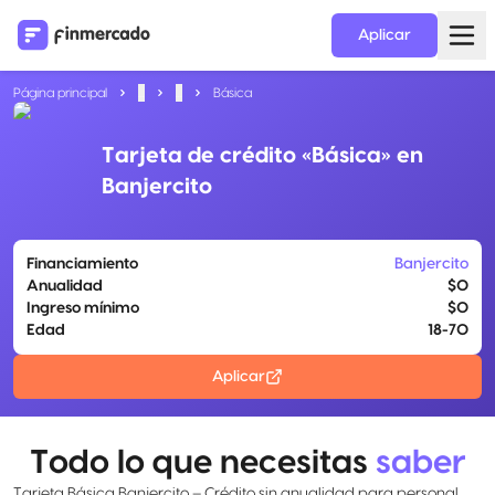
Aplicar
Página principal
...
...
Básica
Tarjeta de crédito «Básica» en
Banjercito
Financiamiento
Banjercito
Anualidad
$0
Ingreso mínimo
$0
Edad
18-70
Aplicar
Todo lo que necesitas
saber
Tarjeta Básica Banjercito – Crédito sin anualidad para personal