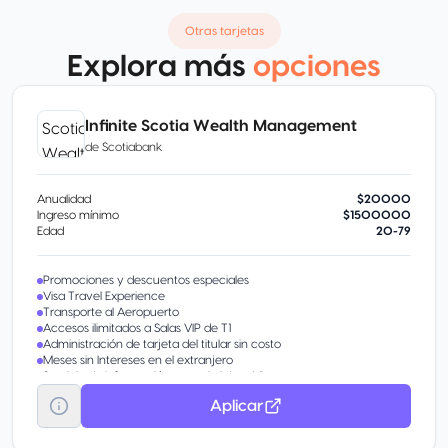
Otras tarjetas
Explora más
opciones
Infinite Scotia Wealth Management
de
Scotiabank
Anualidad
$20000
Ingreso mínimo
$1500000
Edad
20-79
Promociones y descuentos especiales
Visa Travel Experience
Transporte al Aeropuerto
Accesos ilimitados a Salas VIP de T1
Administración de tarjeta del titular sin costo
Meses sin Intereses en el extranjero
Servicio de Información para el viajero Visa
Aplicar