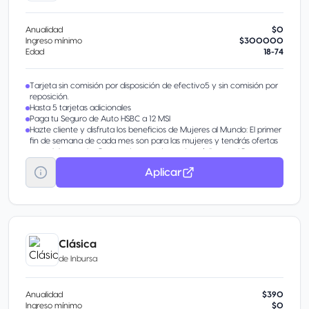
Anualidad
$0
Ingreso mínimo
$300000
Edad
18-74
Tarjeta sin comisión por disposición de efectivo5 y sin comisión por
reposición.
Hasta 5 tarjetas adicionales
Paga tu Seguro de Auto HSBC a 12 MSI
Hazte cliente y disfruta los beneficios de Mujeres al Mundo: El primer
fin de semana de cada mes son para las mujeres y tendrás ofertas
especiales con los Puntos de tus tarjetas de crédito en el Programa
Más HSBC. Además, obtén 45% de descuento en el diplomado
Aplicar
Mujeres al Mundo de la Anáhuac.
Clásica
de
Inbursa
Anualidad
$390
Ingreso mínimo
$0