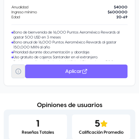
Anualidad
$4000
Ingreso mínimo
$600000
Edad
20-69
Bono de bienvenida de 16,000 Puntos Aeroméxico Rewards al
gastar 500 USD en 3 meses
Bono anual de 16,000 Puntos Aeroméxico Rewards al gastar
150,000 MXN al año
Prioridad durante documentación y abordaje.
Uso gratuito de cajeros Santander en el extranjero.
3 viajes sencillos al año hacia el AICM o AIFA con hasta 300 pesos
de cortesía por trayecto. Resérvalo llamando a Concierge for
Aplicar
Platinum al 55 9063 3565
Opiniones de usuarios
1
5
Reseñas Totales
Calificación Promedio