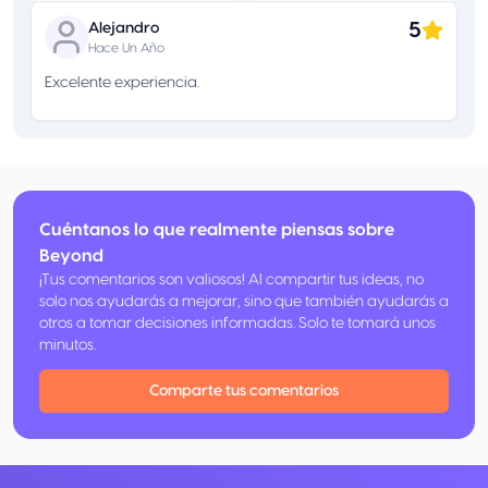
5
Alejandro
Hace Un Año
Excelente experiencia.
Cuéntanos lo que realmente piensas sobre
Beyond
¡Tus comentarios son valiosos! Al compartir tus ideas, no
solo nos ayudarás a mejorar, sino que también ayudarás a
otros a tomar decisiones informadas. Solo te tomará unos
minutos.
Comparte tus comentarios