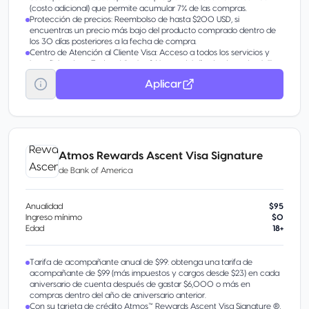
(costo adicional) que permite acumular 7% de las compras.
Protección de precios: Reembolso de hasta $200 USD, si
encuentras un precio más bajo del producto comprado dentro de
los 30 días posteriores a la fecha de compra.
Centro de Atención al Cliente Visa: Acceso a todos los servicios y
beneficios de tu Tarjeta Visa las 24 horas del día, desde tu domicilio o
donde te encuentres. Consulta todos los seguros en:
Aplicar
Personaliza los beneficios de tu Tarjeta Puedes elegir tener Meses
sin Intereses cuando quieras3 y/o acumular el 0.50% de
ScotiaPesos por todas tus compras4, inscríbete llamando al 55 5728
1900.
Atmos Rewards Ascent Visa Signature
de
Bank of America
Anualidad
$95
Ingreso mínimo
$0
Edad
18+
Tarifa de acompañante anual de $99: obtenga una tarifa de
acompañante de $99 (más impuestos y cargos desde $23) en cada
aniversario de cuenta después de gastar $6,000 o más en
compras dentro del año de aniversario anterior.
Con su tarjeta de crédito Atmos™ Rewards Ascent Visa Signature ®,