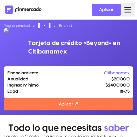
Aplicar
Página principal
...
...
Beyond
Tarjeta de crédito «Beyond» en
Citibanamex
Financiamiento
Citibanamex
Anualidad
$20000
Ingreso mínimo
$2400000
Edad
18-75
Aplicar
Todo lo que necesitas
saber
Tarjeta de Crédito Ultra Premium con Beneficios Exclusivos de