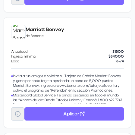
Membership Rewards® en automático que podrás intercambiar por
diferentes recompensas como reducir el Saldo de tu Cuenta,
Comprar en línea, obtener Certificados de Regalo, y más.
10% de Descuento en PriceTravel. Adicional sobre cualquier
descuento en hospedaje, renta de autos, tours, traslados terrestres y
seguros de viaje en el sitio exclusivo de La Tarjeta.
Marriott Bonvoy
de
Banorte
Anualidad
$1500
Ingreso mínimo
$84000
Edad
18-74
Invita a tus amigos a solicitar su Tarjeta de Crédito Marriott Bonvoy
y gana por cada tarjeta aprobada un bono de 5,000 puntos
Marriott Bonvoy. Ingresa a www.banorte.com/tutarjetafavorita y
activa el programa de “Referidos” en la sección Promociones.
Mastercard Global Service Te brinda asistencia en todo el mundo,
las 24 horas del día: Desde Estados Unidos y Canadá: 1 800 622 7747
Desde otro país, por cobrar a Estados Unidos: 1 636 722 7111
Administra tu tarjeta desde Banorte Móvil y Banco en Línea:
Aplicar
consulta saldos, difiere compras y más.
En tus compras durante los primeros 30 días después de activar tu
tarjeta física. Conoce más aquí.
9 meses sin intereses Este beneficio tiene vigencia de un año a partir
de la contratación, y está disponible únicamente por invitación. La