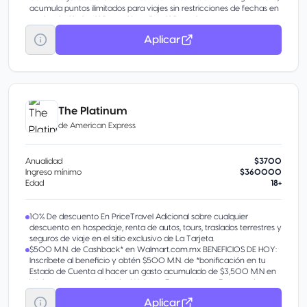
acumula puntos ilimitados para viajes sin restricciones de fechas en
vuelos de Alaska Airlines y Hawaiian Airlines al reservar con puntos o
con una tarifa de acompañante.
Aplicar
Gracias a las aerolíneas miembro de la alianza one world ® y a los
socios globales de Alaska, Alaska ha ampliado su alcance mundial a
más de 1000 destinos en todo el mundo, lo que ha supuesto más
socios aéreos y más formas de ganar y canjear puntos.
The Platinum
de
American Express
Anualidad
$3700
Ingreso mínimo
$360000
Edad
18+
10% De descuento En PriceTravel Adicional sobre cualquier
descuento en hospedaje, renta de autos, tours, traslados terrestres y
seguros de viaje en el sitio exclusivo de La Tarjeta.
$500 M.N. de Cashback* en Walmart.com.mx BENEFICIOS DE HOY:
Inscríbete al beneficio y obtén $500 M.N. de *bonificación en tu
Estado de Cuenta al hacer un gasto acumulado de $3,500 M.N en
Walmart.com.mx y tiendas Walmart Express, hasta 3 veces durante
la vigencia del beneficio.
Aplicar
Cada vez que pagues con tu Tarjeta acumularás Puntos