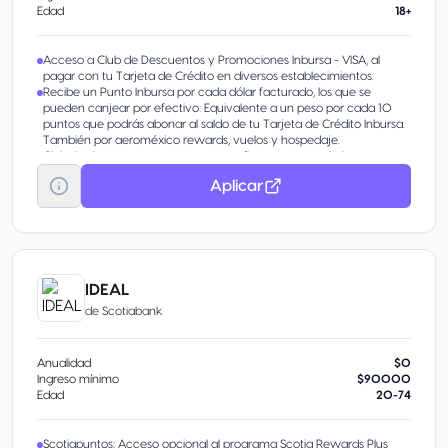
Edad
18+
Acceso a Club de Descuentos y Promociones Inbursa - VISA, al
pagar con tu Tarjeta de Crédito en diversos establecimientos.
Recibe un Punto Inbursa por cada dólar facturado, los que se
pueden canjear por efectivo: Equivalente a un peso por cada 10
puntos que podrás abonar al saldo de tu Tarjeta de Crédito Inbursa.
También por aeroméxico rewards, vuelos y hospedaje.
Club de descuentos en restaurantes, fitness, entretenimiento y
tiendas departamentales.
Aplicar
Descuentos en tiendas Sanborns de la República Mexicana.
IDEAL
de
Scotiabank
Anualidad
$0
Ingreso mínimo
$90000
Edad
20-74
Scotiapuntos: Acceso opcional al programa Scotia Rewards Plus