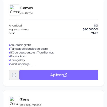
Cemex
de
Afirme
Anualidad
$0
Ingreso mínimo
$600000
Edad
21-75
Anualidad gratis
Tarjetas adicionales sin costo
5% de descuento en TigreTiendas
Priority Pass
LoungeKey
Visa Concierge
Luxury Hotel Collection
Transporte gratuito al Aeropuerto CDMX
Aplicar
Meses Sin Intereses
Servicios Visa Infinite
Zero
de
HSBC México