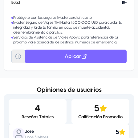
Edad
18+
Protégete con los seguros Mastercard sin costo
Master Seguro de Viajes TM Hasta 1,500,000 USD para cuidar tu
integridad y la de tu familia en caso de muerte accidental,
desmembramiento o parálisis.
Servicios de Asistencias de Viajes Apoyo para referencias de tu
próximo viaje acerca de los destinos, números de emergencia,
trámites, asistencia legal y otros temas.
Master Assist Black Cobertura en caso de lesión o enfermedad por
Aplicar
hasta 200,000 USD en tus viajes alrededor del mundo.
Opiniones de usuarios
4
5
Reseñas Totales
Calificación Promedio
5
Jose
Hace 3 Meses