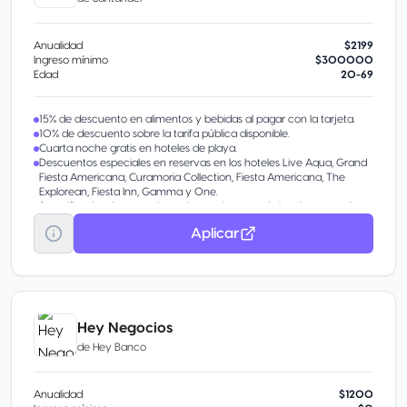
Anualidad
$2199
Ingreso mínimo
$300000
Edad
20-69
15% de descuento en alimentos y bebidas al pagar con la tarjeta.
10% de descuento sobre la tarifa pública disponible.
Cuarta noche gratis en hoteles de playa.
Descuentos especiales en reservas en los hoteles Live Aqua, Grand
Fiesta Americana, Curamoria Collection, Fiesta Americana, The
Explorean, Fiesta Inn, Gamma y One.
2 certificados de segunda noche gratis pagando la primera noche
con tarifa pública.
Aplicar
3 certificados de 50% de descuento en Noches Premio.*
Hasta 4 certificados de segunda noche gratis.
10% de descuento en restaurantes Casual Dining.
15% de descuento en restaurantes Fine Dining.
25% de descuento en restaurantes Invitta
40% de descuento en birthday bonus en restaurantes Casual Dininig
e Invita que podras disfrutar en un solo uso durante la semana
Hey Negocios
posterior a tu cumpleaños.
de
Hey Banco
Anualidad
$1200