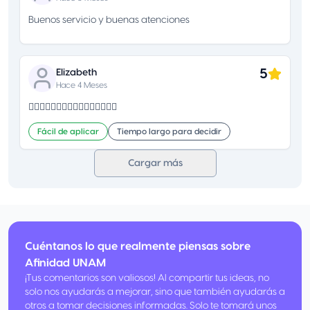
Buenos servicio y buenas atenciones
5
Elizabeth
Hace 4 Meses
👍🏻👍🏻👍🏻👍🏻👍🏻👍🏻👍🏻👍🏻
Fácil de aplicar
Tiempo largo para decidir
Cargar más
Cuéntanos lo que realmente piensas sobre
Afinidad UNAM
¡Tus comentarios son valiosos! Al compartir tus ideas, no
solo nos ayudarás a mejorar, sino que también ayudarás a
otros a tomar decisiones informadas. Solo te tomará unos