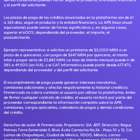
demás condiciones pueden variar según el producto, la entidad financiera
y el perfil del solicitante.
Los plazos de pago de los créditos anunciados en la plataforma son de 61
a 365 días, según el producto y la entidad financiera. La APR (tasa anual
equivalente) puede variar de forma significativa y, en algunos casos,
superar el 600%, dependiendo del proveedor, el importe, el
plazsolicitante.
Ejemplo representativo: si solicitas un préstamo de $2,000 MXN a un
plazo de 6 quincenas, con pagos de $647 MXN por quincena, el monto
total a pagar sería de $3,882 MXN. La tasa de interés mensual puede ir de
28% a 49.50% (sin IVA), y el CAT informativo puede partir desde 677.47%,
dependiendo del proveedor y del perfil del solicitante.
El incumplimiento de pago puede generar intereses moratorios,
comisiones adicionales y afectar negativamente tu historial crediticio.
Finmercado no cobra comisión al usuario por utilizar la plataforma. Antes
de firmar cualquier contrato de crédito, el usuario recibirá por parte del
proveedor correspondiente la información completa sobre la APR,
comisiones, cargos aplicables, calendario de pagos y demás condiciones
del crédito.
Derechos de autor ©
Finmercado
. Propietario:
SIA JEFF
. Dirección:
Regus
Palmas Torre Esmeralda II, Blvd. Ávila Camacho No.36 - Pisos 10 y 12, Col.
Lomas de Chapultepec, Ciudad de México, 11000, México
, correo