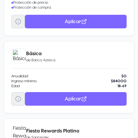
Protección de precio.
Protección de compra.
Visa Medio Online.
Conexión perdida.
Aplicar
Demora de viaje.
Sala Lounge.
Transporte al Aeropuerto.
Visa Luxury Hotel Collection.
Desembolso de efectivo de emergencia.
Básica
de
Banco Azteca
Anualidad
$0
Ingreso mínimo
$84000
Edad
18-69
Aplicar
Fiesta Rewards Platino
de
Santander