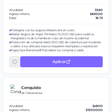
Anualidad
$540
Ingreso mínimo
$84000
Edad
18-75
Protégete con los seguros Mastercard sin costo
Master Seguro de Viajes TM Hasta 75,000 USD para cuidar tu
integridad y la de tu familia en caso de muerte accidental.
Protección de compras Hasta 200 USD de cobertura por incidente
o daño, si tus artículos nuevos requieren reemplazo o reparación.
Pagos Fijos Banamex® Parcializar tus compras o saldo.
Transferir tu deuda De otros bancos con tasa de interés
preferencial.
Aplicar
Aumentar tu línea de crédito Obtén más en tu tarjeta por tu buen
comportamiento.
Disponible Banamex Convierte parte de tu línea de crédito en
efectivo con tasa preferencial. Beneficio por invitación.
Conquista
de
Citibanamex
Anualidad
$6800
Ingreso mínimo
$1200000