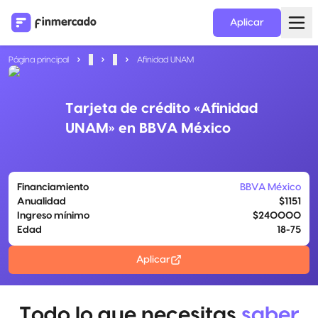
Aplicar
Página principal
...
...
Afinidad UNAM
Tarjeta de crédito «Afinidad
UNAM» en BBVA México
Financiamiento
BBVA México
Anualidad
$1151
Ingreso mínimo
$240000
Edad
18-75
Aplicar
Todo lo que necesitas
saber