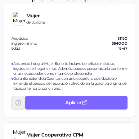
Mujer
de
Banorte
Anualidad
$1150
Ingreso mínimo
$84000
Edad
18-69
Asistencia Integral Mujer Banorte Incluye beneficios médicos,
legales, en el hogar y más. Además, puedes personalizarla conforme
a tus necesidades como mamá o profesionista.
Garantía extendida Cuentas con una cobertura que duplica o
extiende el periodo de reparación ofrecido en la garantía original del
fabricante hasta por un año.
Programa Referidos Por cada amigo que obtenga su tarjeta de
crédito, tú recibes 7,000 puntos Recompensa Total Banorte.
Aplicar
Ingresa a www.banorte.com/tutarjetafavorita y activa el programa
de “Referidos” en la sección Promociones.
La clave para disfrutar más Cinépolis: 2x1 en boletos para salas
tradicionales de lunes a domingo. Starbucks Rewards: 30% de
bonificación al comprar en la aplicación los días domingo.
Banca Digital Administra tu tarjeta desde Banorte Móvil y Banco en
Línea: consulta saldos, difiere compras y más.
Mujer Cooperativa CPM