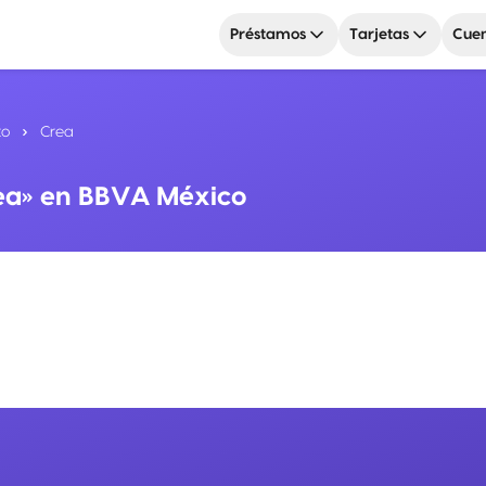
Préstamos
Tarjetas
Cuen
to
Crea
rea» en BBVA México