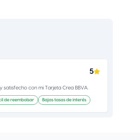
asistirá en tus actividades y compras diarias,
llama al +52 55 5255 9406 las 24 horas, los 365 días
del
Seguridad: Te ofrece una amplia gama de
seguros gratuitos con los que puedes estar
tranquilo. Tu Tarjeta Platinum BBVA te protege en
todo momento
Seguro de accidentes en viajes, en medio de
transporte
Servicios de emergencia médica internacional
Platinum.
Seguro de pérdida o demora de equipaje.
5
Seguro de compra protegida.
Protección de compras.
uy satisfecho con mi Tarjeta Crea BBVA.
Protección de precios.
Garantía extendida.
cil de reembolsar
Bajas tasas de interés