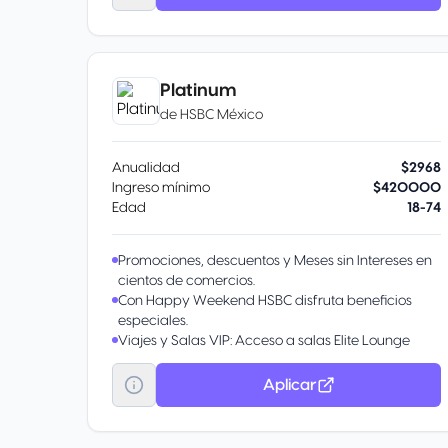
Monedero Volaris INVEX.
Acumula 2% de todas tus compras en otros
comercios en el Monedero Volaris INVEX.
Accesos a salas VIP LoungeKey en aeropuertos.
Seis (6) accesos por año a salas VIP.
Platinum
de
HSBC México
Anualidad
$2968
Ingreso mínimo
$420000
Edad
18-74
Promociones, descuentos y Meses sin Intereses en
cientos de comercios.
Con Happy Weekend HSBC disfruta beneficios
especiales.
Viajes y Salas VIP: Acceso a salas Elite Lounge
Mastercard en la Terminal 1 del AICM y beneficios
de viaje, como Elite Valet Mastercard (50% de
Aplicar
descuento en el AICM).
Cobertura de protección de equipaje, demora de
viaje, y seguro de autos alquilados.