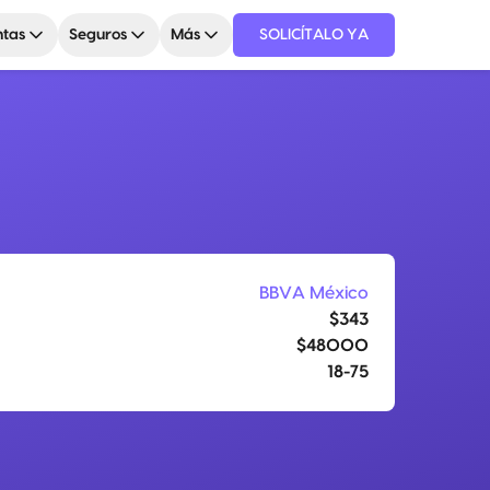
tas
Seguros
Más
SOLICÍTALO YA
BBVA México
$343
$48000
18-75