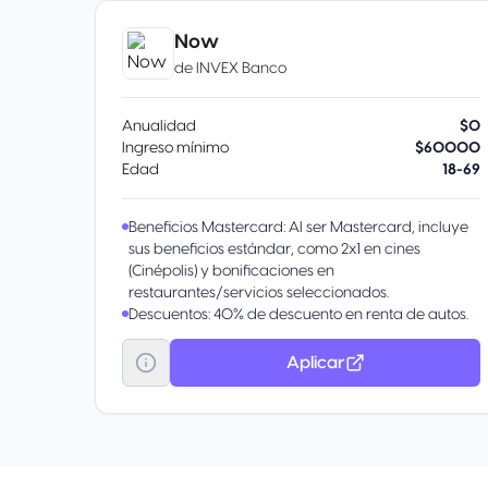
Protección de compras. Cobertura por daño
accidental o robo dentro de los 180 días de la
Now
compra.
de
INVEX Banco
Protección de precios. Si encuentras el mismo
artículo más barato en otra tienda en el mismo
país, te reembolsa la diferencia
Anualidad
$0
Garantía extendida. Duplica o extiende hasta por
Ingreso mínimo
$60000
un año adicional el período de garantía original
Edad
18-69
del fabricante.
Beneficios Mastercard: Al ser Mastercard, incluye
sus beneficios estándar, como 2x1 en cines
(Cinépolis) y bonificaciones en
restaurantes/servicios seleccionados.
Descuentos: 40% de descuento en renta de autos.
Pago de servicios: Posibilidad de pagar más de 25
servicios (CFE, Telmex, etc.) desde la app.
Aplicar