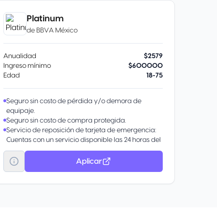
Priceless Cities.
Protección de equipaje.
Platinum
de
BBVA México
Anualidad
$2579
Ingreso mínimo
$600000
Edad
18-75
Seguro sin costo de pérdida y/o demora de
equipaje.
Seguro sin costo de compra protegida.
Servicio de reposición de tarjeta de emergencia:
Cuentas con un servicio disponible las 24 horas del
día, los 365 días del año para reemplazar tu
tarjeta y obtener efectivo de emergencia. Llama
Aplicar
al teléfono indicado al reverso de tu tarjeta o al
Centro de Asistencia de VISA Platinum.
Servicio de Concierge: Por ser tarjetahabiente
Platinum tienes acceso sin costo al servicio de
BBVA VISA Concierge. Un asesor te atenderá y