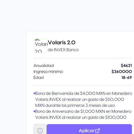
Volaris 2.0
de
INVEX Banco
Anualidad
$4621
Ingreso mínimo
$360000
Edad
18-69
Bono de Bienvenida de $4,000 MXN en Monedero
Volaris INVEX al realizar un gasto de $50,000
MXN durante los primeros 3 meses de uso.
Bono de Aniversario de $1,000 MXN en Monedero
Volaris INVEX al realizar un gasto de $100,000
MXN durante el año.
Acumula 2.5% de tus compras en Volaris en el
Aplicar