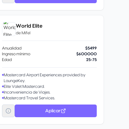
World Elite
de
Mifel
Anualidad
$5499
Ingreso mínimo
$600000
Edad
25-75
Mastercard Airport Experiences provided by
LoungeKey.
Elite Valet Mastercard.
Inconveniencia de Viajes.
Mastercard Travel Services.
Elite Lounge Mastercard, espacio exclusivo para
tarjetahabientes World Elite Mastercard en la
Aplicar
Terminal 1 del Aeropuerto Internacional de la
Ciudad de México.
Mastercard Global Service.