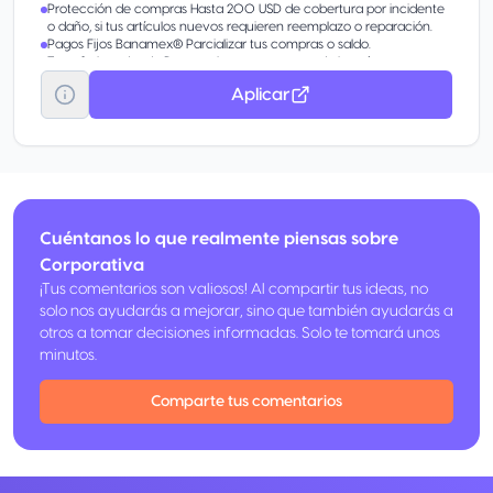
Protección de compras Hasta 200 USD de cobertura por incidente
o daño, si tus artículos nuevos requieren reemplazo o reparación.
Pagos Fijos Banamex® Parcializar tus compras o saldo.
Transferir tu deuda De otros bancos con tasa de interés
preferencial.
Aplicar
Aumentar tu línea de crédito Obtén más en tu tarjeta por tu buen
comportamiento.
Disponible Banamex Convierte parte de tu línea de crédito en
efectivo con tasa preferencial. Beneficio por invitación.
Cuéntanos lo que realmente piensas sobre
Corporativa
¡Tus comentarios son valiosos! Al compartir tus ideas, no
solo nos ayudarás a mejorar, sino que también ayudarás a
otros a tomar decisiones informadas. Solo te tomará unos
minutos.
Comparte tus comentarios