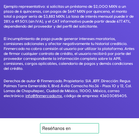
Ejemplo representativo: si solicitas un préstamo de $2,000 MXN a un
plazo de 6 quincenas, con pagos de $647 MXN por quincena, el monto
total a pagar sería de $3,882 MXN. La tasa de interés mensual puede ir de
28% a 49.50% (sin IVA), y el CAT informativo puede partir desde 677.47%,
dependiendo del proveedor y del perfil del solicitante.
El incumplimiento de pago puede generar intereses moratorios,
comisiones adicionales y afectar negativamente tu historial crediticio.
Finmercado no cobra comisión al usuario por utilizar la plataforma. Antes
de firmar cualquier contrato de crédito, el usuario recibirá por parte del
proveedor correspondiente la información completa sobre la APR,
comisiones, cargos aplicables, calendario de pagos y demás condiciones
del crédito.
Derechos de autor ©
Finmercado
. Propietario:
SIA JEFF
. Dirección:
Regus
Palmas Torre Esmeralda II, Blvd. Ávila Camacho No.36 - Pisos 10 y 12, Col.
Lomas de Chapultepec, Ciudad de México, 11000, México
, correo
electrónico:
info@finmercado.mx
, código de empresa:
43603085405
.