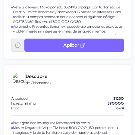
Vete a la Riviera Maya por solo $52,490 al pagar con tu Tarjeta de
Crédito Costco Banamex y aprovecha 13 meses sin intereses. Para
realizar tu compra necesitas dar a conocer el siguiente código:
COSTBAN6C. Reserva al 800 008 0080.
Aprovecha Preventas Banamex, accede a promociones exclusivas
y obtén meses sin intereses en miles de establecimientos.
Disfruta la comisión por promoción(11) y paga solo $5 por cada $100
que retires o transfieras.
Aplicar
Descubre
de
Citibanamex
Anualidad
$1230
Ingreso mínimo
$90000
Edad
18-74
Protégete con los seguros Mastercard sin costo
Master Seguro de Viajes TM Hasta 500,000 USD para cuidar tu
integridad y la de tu familia en caso de muerte accidental,