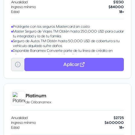
Anualidad
$1230
Ingreso mínimo
$84000
Edad
18+
Protégete con los seguros Mastercard sin costo
Master Seguro de Viajes TM Obtén hasta 250,000 USD para cuidar
tu integridad y la de tu familia.
Seguro de Autos TM Obtén hasta 50,000 USD de cobertura si tu
vehículo alquilado sufre daños.
Disponible Banamex Convierte parte de tu línea de crédito en
efectivo con tasa preferencial. Beneficio por invitación.
Pagos Fijos Banamex® Parcializa tus compras o saldo.
Aplicar
Transfiere tu deuda De otros bancos con tasa de interés
preferencial.
Aumenta tu línea de crédito Obtén más en tu tarjeta por tu buen
historial.
Platinum
de
Citibanamex
Anualidad
$2725
Ingreso mínimo
$600000
Edad
18+