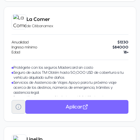
Disponible Banamex Convierte parte de tu línea de crédito en
efectivo con tasa preferencial. Beneficio por invitación.
La Comer
de
Citibanamex
Anualidad
$1230
Ingreso mínimo
$84000
Edad
18+
Protégete con los seguros Mastercard sin costo
Seguro de autos TM Obtén hasta 50,000 USD de cobertura si tu
vehículo alquilado sufre daños
Servicios de Asistencia de Viajes Apoyo para tu próximo viaje
acerca de los destinos, números de emergencia, trámites y
asistencia legal.
Protección de compras Obtén hasta 400 USD de cobertura por
incidente en caso de robo o daño accidental.
Aplicar
Garantía extendida Obtén hasta 1 año adicional de garantía al
ofrecido por el fabricante.
Pagos Fijos Banamex® Parcializa tus compras o saldo con una tasa
preferencial.
Transfiere tu deuda De otros bancos con tasa de interés
preferencial.
Aumenta tu línea de crédito Obtén más en tu tarjeta por tu buen
LineUp