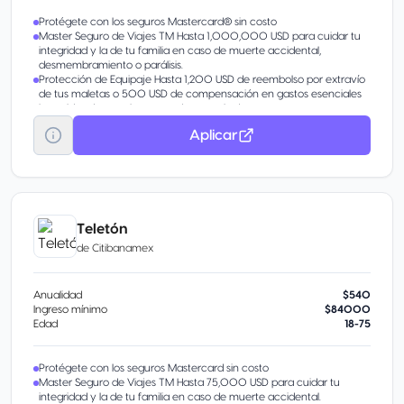
Protégete con los seguros Mastercard® sin costo
Master Seguro de Viajes TM Hasta 1,000,000 USD para cuidar tu
integridad y la de tu familia en caso de muerte accidental,
desmembramiento o parálisis.
Protección de Equipaje Hasta 1,200 USD de reembolso por extravío
de tus maletas o 500 USD de compensación en gastos esenciales
incurridos durante la espera de tu equipaje.
Garantía Extendida Hasta 1 año adicional de garantía al ofrecido por
Aplicar
el fabricante con cobertura de 5,000 USD por incidente o 10,000
USD por año para reparaciones.
Con un buen manejo, obtén beneficios extra por invitación
Disponible Banamex Convierte parte de tu línea de crédito en
efectivo con tasa preferencial. Beneficio por invitación.
Transfiere tu deuda Sin importar en qué banco está.
Aumenta tu línea de crédito Aumenta tu línea de crédito
Teletón
Pagos Fijos Banamex® Parcializa tus compras o saldo.
de
Citibanamex
Anualidad
$540
Ingreso mínimo
$84000
Edad
18-75
Protégete con los seguros Mastercard sin costo
Master Seguro de Viajes TM Hasta 75,000 USD para cuidar tu
integridad y la de tu familia en caso de muerte accidental.