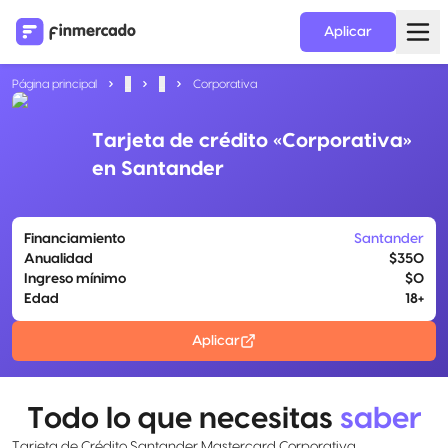
Aplicar
Página principal
...
...
Corporativa
Tarjeta de crédito «Corporativa»
en Santander
Financiamiento
Santander
Anualidad
$350
Ingreso mínimo
$0
Edad
18+
Aplicar
Todo lo que necesitas
saber
Tarjeta de Crédito Santander Mastercard Corporativa