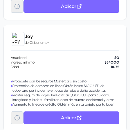
Garantía Extendida Hasta 1 año adicional de garantía al ofrecido por
Aplicar
el fabricante con cobertura de 5,000 USD por incidente o 10,000
USD por año para reparaciones.
Con un buen manejo, obtén beneficios extra por invitación.
Disponible Banamex Convierte parte de tu línea de crédito en
efectivo con tasa preferencial. Beneficio por invitación.
Transfiere tu deuda Sin importar en qué banco está.
Aumenta tu línea de crédito Obtén más en tu tarjeta por tu buen
Joy
historial.
de
Citibanamex
Pagos Fijos Banamex® Parcializa tus compras o saldo.
Anualidad
$0
Ingreso mínimo
$84000
Edad
18-75
Protégete con los seguros Mastercard sin costo
Protección de compras en línea Obtén hasta $100 USD de
cobertura por incidente en caso de robo o daño accidental.
Master seguro de viajes TM Hasta $75,000 USD para cuidar tu
integridad y la de tu familia en caso de muerte accidental y otros.
Aumenta tu línea de crédito Obtén más en tu tarjeta por tu buen
historial.
Transfiere tu deuda De otros bancos con tasa de interés
Aplicar
preferencial.
Obtén pagos fijos Parcializa tus compras o saldo con una tasa
preferencial.