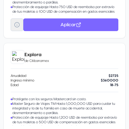
desmembramiento o parálisis.
Protección de equipaje Hasta 750 USD de reembolso por extravío
de tus maletas o 100 USD de compensación en gastos esenciales
incurridos durante la espera de tu equipaje.
Garantía Extendida Hasta 1 año adicional de garantía al ofrecido por
Aplicar
el fabricante con cobertura de 5,000 USD por incidente o 10,000
USD por año para reparaciones.
Haz que tu tarjeta de crédito evolucione Con un buen manejo,
obtén beneficios extra por invitación
Disponible Banamex Convierte parte de tu línea de crédito en
efectivo con tasa preferencial. Beneficio por invitación.
Transfiere tu deuda Sin importar en qué banco está.
Explora
Aumenta tu línea de crédito Obtén más en tu tarjeta por tu buen
de
Citibanamex
historial.
Pagos Fijos Banamex® Parcializa tus compras o saldo.
Anualidad
$2725
Ingreso mínimo
$360000
Edad
18-75
Protégete con los seguros Mastercard sin costo.
Master Seguro de Viajes TM Hasta 1,000,000 USD para cuidar tu
integridad y la de tu familia en caso de muerte accidental,
desmembramiento o parálisis.
Protección de equipaje Hasta 1,200 USD de reembolso por extravío
de tus maletas o 500 USD de compensación en gastos esenciales
incurridos durante la espera de tu equipaje.