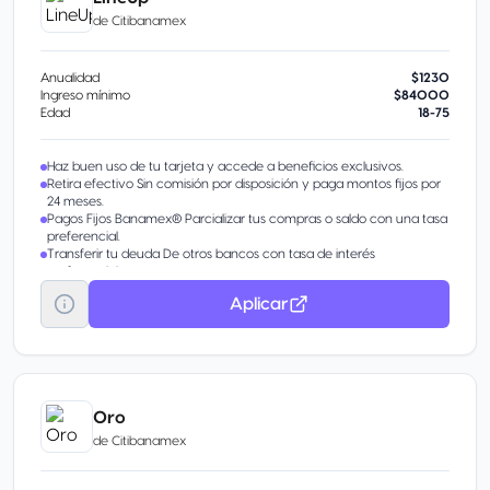
historial.
de
Citibanamex
2x1 en Cinépolis Compra tus boletos en la app o en la página web de
Cinépolis con tu tarjeta Mastercard.
Pagos automáticos Despreocúpate y ahorra tiempo al pagar tus
Anualidad
$1230
servicios con cargo recurrente a tu Tarjeta.
Ingreso mínimo
$84000
Edad
18-75
Haz buen uso de tu tarjeta y accede a beneficios exclusivos.
Retira efectivo Sin comisión por disposición y paga montos fijos por
24 meses.
Pagos Fijos Banamex® Parcializar tus compras o saldo con una tasa
preferencial.
Transferir tu deuda De otros bancos con tasa de interés
preferencial.
Aumentar tu línea de crédito Obtén más en tu tarjeta por tu buen
Aplicar
historial.
Oro
de
Citibanamex