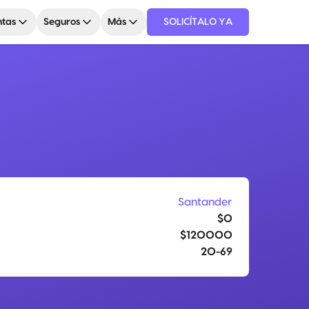
tas
Seguros
Más
SOLICÍTALO YA
Santander
$0
$120000
20-69