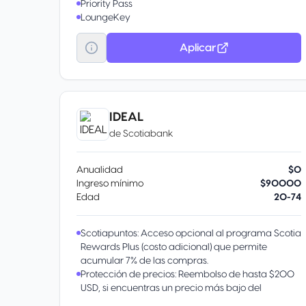
Priority Pass
LoungeKey
Visa Concierge
Luxury Hotel Collection
Aplicar
Transporte gratuito al Aeropuerto CDMX
Meses Sin Intereses
Servicios Visa Infinite
IDEAL
de
Scotiabank
Anualidad
$0
Ingreso mínimo
$90000
Edad
20-74
Scotiapuntos: Acceso opcional al programa Scotia
Rewards Plus (costo adicional) que permite
acumular 7% de las compras.
Protección de precios: Reembolso de hasta $200
USD, si encuentras un precio más bajo del
producto comprado dentro de los 30 días