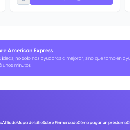
bre American Express
us ideas, no solo nos ayudarás a mejorar, sino que también ay
á unos minutos.
s
Afiliado
Mapa del sitio
Sobre Finmercado
Cómo pagar un préstamo
C