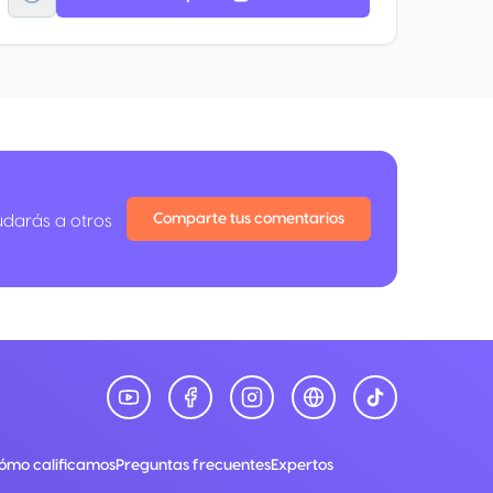
3 viajes sencillos al año hacia el AICM o AIFA con
hasta 300 pesos de cortesía por trayecto.
Resérvalo llamando a Concierge for Platinum al 55
9063 3565
Comparte tus comentarios
udarás a otros
ómo calificamos
Preguntas frecuentes
Expertos