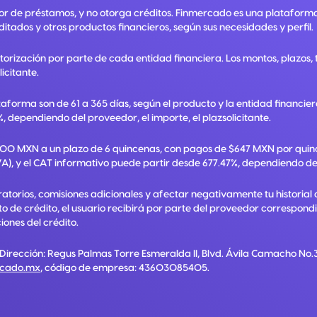
or de préstamos, y no otorga créditos. Finmercado es una plataform
ditados y otros productos financieros, según sus necesidades y perfil.
utorización por parte de cada entidad financiera. Los montos, plazos
licitante.
taforma son de 61 a 365 días, según el producto y la entidad financie
, dependiendo del proveedor, el importe, el plazsolicitante.
,000 MXN a un plazo de 6 quincenas, con pagos de $647 MXN por quinc
A), y el CAT informativo puede partir desde 677.47%, dependiendo del p
torios, comisiones adicionales y afectar negativamente tu historial 
ato de crédito, el usuario recibirá por parte del proveedor correspon
ones del crédito.
 Dirección:
Regus Palmas Torre Esmeralda II, Blvd. Ávila Camacho No.3
rcado.mx
, código de empresa:
43603085405
.