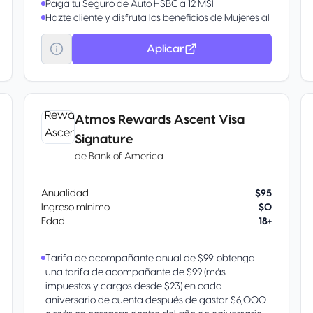
Paga tu Seguro de Auto HSBC a 12 MSI
Hazte cliente y disfruta los beneficios de Mujeres al
Mundo: El primer fin de semana de cada mes son
para las mujeres y tendrás ofertas especiales con
Aplicar
los Puntos de tus tarjetas de crédito en el
Programa Más HSBC. Además, obtén 45% de
descuento en el diplomado Mujeres al Mundo de
la Anáhuac.
Atmos Rewards Ascent Visa
Signature
de
Bank of America
Anualidad
$95
Ingreso mínimo
$0
Edad
18+
Tarifa de acompañante anual de $99: obtenga
una tarifa de acompañante de $99 (más
impuestos y cargos desde $23) en cada
aniversario de cuenta después de gastar $6,000