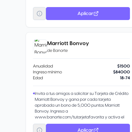
posteriores a la fecha de compra.
Centro de Atención al Cliente Visa: Acceso a todos
Aplicar
los servicios y beneficios de tu Tarjeta Visa las 24
horas del día, desde tu domicilio o donde te
encuentres. Consulta todos los seguros en:
Personaliza los beneficios de tu Tarjeta Puedes
elegir tener Meses sin Intereses cuando quieras3
Marriott Bonvoy
y/o acumular el 0.50% de ScotiaPesos por todas
de
Banorte
tus compras4, inscríbete llamando al 55 5728 1900.
Anualidad
$1500
Ingreso mínimo
$84000
Edad
18-74
Invita a tus amigos a solicitar su Tarjeta de Crédito
Marriott Bonvoy y gana por cada tarjeta
aprobada un bono de 5,000 puntos Marriott
Bonvoy. Ingresa a
www.banorte.com/tutarjetafavorita y activa el
programa de “Referidos” en la sección
Promociones.
Aplicar