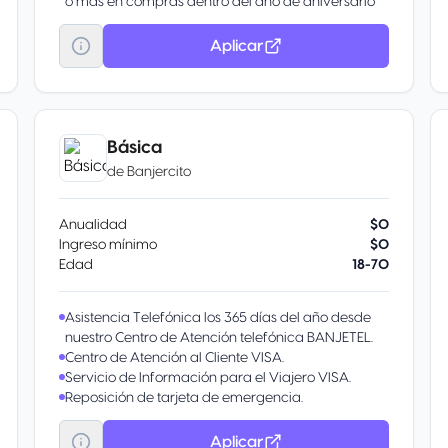
o más en compras dentro del año de aniversario
anterior.
Con su tarjeta de crédito Atmos™ Rewards Ascent
Aplicar
Visa Signature ®, acumula puntos ilimitados para
viajes sin restricciones de fechas en vuelos de
Alaska Airlines y Hawaiian Airlines al reservar con
puntos o con una tarifa de acompañante.
Gracias a las aerolíneas miembro de la alianza
Básica
one world ® y a los socios globales de Alaska,
de
Banjercito
Alaska ha ampliado su alcance mundial a más de
1000 destinos en todo el mundo, lo que ha
supuesto más socios aéreos y más formas de
Anualidad
$0
ganar y canjear puntos.
Ingreso mínimo
$0
Edad
18-70
Asistencia Telefónica los 365 días del año desde
nuestro Centro de Atención telefónica BANJETEL.
Centro de Atención al Cliente VISA.
Servicio de Información para el Viajero VISA.
Reposición de tarjeta de emergencia.
Aplicar