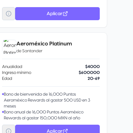
$500 M.N. de *bonificación en tu Estado de
Cuenta al hacer un gasto acumulado de $3,500
Aplicar
M.N en Walmart.com.mx y tiendas Walmart
Express, hasta 3 veces durante la vigencia del
beneficio.
Cada vez que pagues con tu Tarjeta acumularás
Puntos Membership Rewards® en automático que
Aeroméxico Platinum
podrás intercambiar por diferentes recompensas
de
Santander
como reducir el Saldo de tu Cuenta, Comprar en
línea, obtener Certificados de Regalo, y más.
10% de Descuento en PriceTravel. Adicional sobre
Anualidad
$4000
cualquier descuento en hospedaje, renta de autos,
Ingreso mínimo
$600000
tours, traslados terrestres y seguros de viaje en el
Edad
20-69
sitio exclusivo de La Tarjeta.
Bono de bienvenida de 16,000 Puntos
Aeroméxico Rewards al gastar 500 USD en 3
meses
Bono anual de 16,000 Puntos Aeroméxico
Rewards al gastar 150,000 MXN al año
Prioridad durante documentación y abordaje.
Uso gratuito de cajeros Santander en el extranjero.
Aplicar