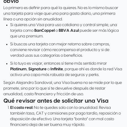
obvio
Lo primero es definir para qué la quieres. No es lo mismo buscar
una tarjeta para viaje que una para gasto diario, una primera
línea o una opción sin anualidad.
Si quieres una Visa para uso cotidiano y control simple, una
tarjeta como
BanCoppel
o
BBVA Azul
puede ser más lógica
que una premium.
Si buscas una tarjeta con mejor retorno sobre compras,
conviene revisar cómo recompensa el producto y si de
verdad usas sus categorías o beneficios.
Si lo tuyo es viajar, entonces sí tiene más sentido mirar
Platinum
,
Signature
o
Infinite
, porque ahí es donde la red Visa
activa una capa más robusta de seguros y perks.
Según Alejandro Sandoval, una Visa buena no se mide por lo que
promete, sino por lo que sí te devuelve después de restar
anualidad, costo financiero y fricción de uso.
Qué revisar antes de solicitar una Visa
El costo real:
No te quedes solo con la anualidad. Revisa
también tasa, CAT y comisiones por pago tardío, reposición o
disposición de efectivo. Una tarjeta “bonita” con mal costo
financiero deja de ser buena muy rápido.