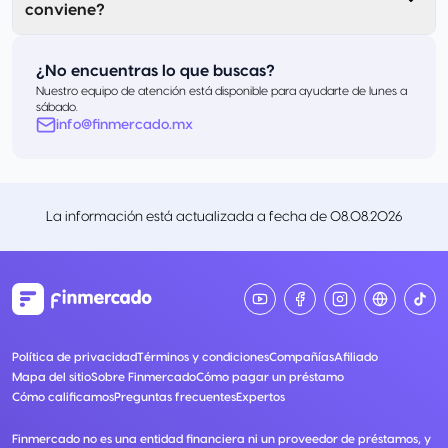
conviene?
¿No encuentras lo que buscas?
Nuestro equipo de atención está disponible para ayudarte de lunes a
sábado.
info@finmercado.mx
La información está actualizada a fecha de
08.08.2026
Política de privacidad
Términos y condiciones
Compañías
Afiliado
Mapa del sitio
Sobre Finmercado
Cómo pagar un préstamo
Cómo calificamos
Preguntas frecuentes
Expertos
Finmercado no es una entidad financiera ni un proveedor de préstamos, y