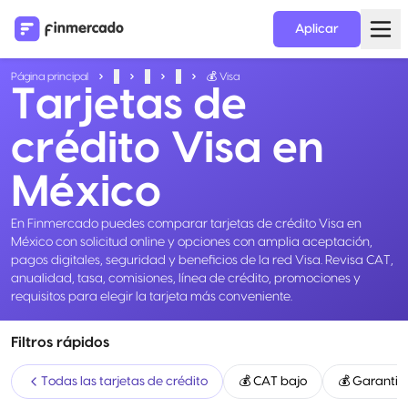
Aplicar
Página principal
...
...
...
💰 Visa
Tarjetas de
crédito Visa en
México
En Finmercado puedes comparar tarjetas de crédito Visa en
México con solicitud online y opciones con amplia aceptación,
pagos digitales, seguridad y beneficios de la red Visa. Revisa CAT,
anualidad, tasa, comisiones, línea de crédito, promociones y
requisitos para elegir la tarjeta más conveniente.
Filtros rápidos
Todas las tarjetas de crédito
💰 CAT bajo
💰 Garanti