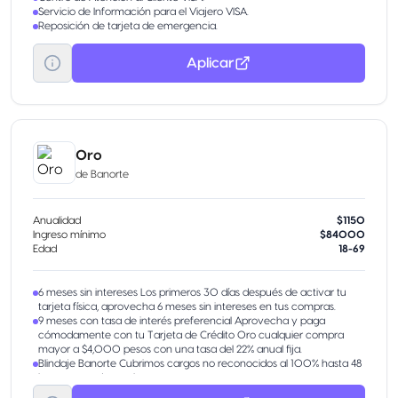
Servicio de Información para el Viajero VISA.
Reposición de tarjeta de emergencia.
Aplicar
Oro
de
Banorte
Anualidad
$1150
Ingreso mínimo
$84000
Edad
18-69
6 meses sin intereses Los primeros 30 días después de activar tu
tarjeta física, aprovecha 6 meses sin intereses en tus compras.
9 meses con tasa de interés preferencial Aprovecha y paga
cómodamente con tu Tarjeta de Crédito Oro cualquier compra
mayor a $4,000 pesos con una tasa del 22% anual fija.
Blindaje Banorte Cubrimos cargos no reconocidos al 100% hasta 48
horas antes de que los reportes.
Beneficios exclusivos Descubre descuentos cerca de ti, filtra lo que