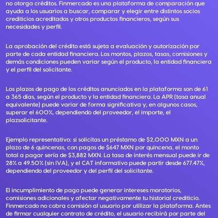
no otorga créditos. Finmercado es una plataforma de comparación que
ayuda a los usuarios a buscar, comparar y elegir entre distintos socios
crediticios acreditados y otros productos financieros, según sus
necesidades y perfil.
La aprobación del crédito está sujeta a evaluación y autorización por
parte de cada entidad financiera. Los montos, plazos, tasas, comisiones y
demás condiciones pueden variar según el producto, la entidad financiera
y el perfil del solicitante.
Los plazos de pago de los créditos anunciados en la plataforma son de 61
a 365 días, según el producto y la entidad financiera. La APR (tasa anual
equivalente) puede variar de forma significativa y, en algunos casos,
superar el 600%, dependiendo del proveedor, el importe, el
plazsolicitante.
Ejemplo representativo: si solicitas un préstamo de $2,000 MXN a un
plazo de 6 quincenas, con pagos de $647 MXN por quincena, el monto
total a pagar sería de $3,882 MXN. La tasa de interés mensual puede ir de
28% a 49.50% (sin IVA), y el CAT informativo puede partir desde 677.47%,
dependiendo del proveedor y del perfil del solicitante.
El incumplimiento de pago puede generar intereses moratorios,
comisiones adicionales y afectar negativamente tu historial crediticio.
Finmercado no cobra comisión al usuario por utilizar la plataforma. Antes
de firmar cualquier contrato de crédito, el usuario recibirá por parte del