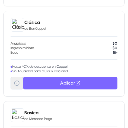
Clásica
de
BanCoppel
Anualidad
$0
Ingreso mínimo
$0
Edad
18+
Hasta 40% de descuento en Coppel
Sin Anualidad para titular y adicional
Aplicar
Basica
de
Mercado Pago