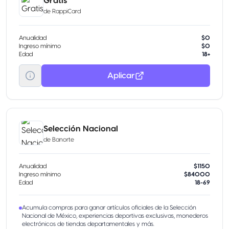
Gratis
de
RappiCard
Anualidad
$0
Ingreso mínimo
$0
Edad
18+
Aplicar
Selección Nacional
de
Banorte
Anualidad
$1150
Ingreso mínimo
$84000
Edad
18-69
Acumula compras para ganar artículos oficiales de la Selección
Nacional de México, experiencias deportivas exclusivas, monederos
electrónicos de tiendas departamentales y más.