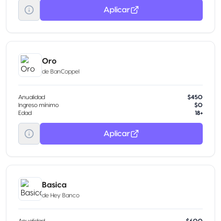
Transporte gratuito al Aeropuerto CDMX
Aplicar
Meses Sin Intereses
Servicios Visa Infinite
Oro
de
BanCoppel
Anualidad
$450
Ingreso mínimo
$0
Edad
18+
Aplicar
Basica
de
Hey Banco