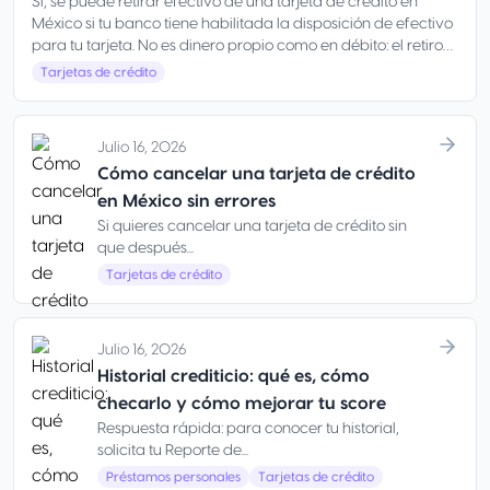
Sí, se puede retirar efectivo de una tarjeta de crédito en
México si tu banco tiene habilitada la disposición de efectivo
para tu tarjeta. No es dinero propio como en débito: el retiro
se carga a tu línea de crédito.
Tarjetas de crédito
Julio 16, 2026
Cómo cancelar una tarjeta de crédito
en México sin errores
Si quieres cancelar una tarjeta de crédito sin
que después...
Tarjetas de crédito
Julio 16, 2026
Historial crediticio: qué es, cómo
checarlo y cómo mejorar tu score
Respuesta rápida: para conocer tu historial,
solicita tu Reporte de...
Préstamos personales
Tarjetas de crédito