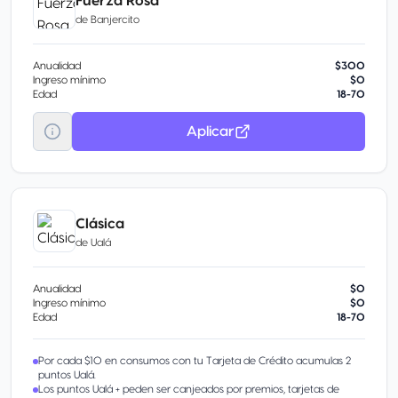
Fuerza Rosa
Tarjeta de Crédito Singular by Scotiabank Infinite y recibe hasta
de
Banjercito
$5,000 USD por evento y $25,000 USD por cuenta en un periodo
de 12 meses de cobertura en garantía extendida. La cobertura es
hasta por un año adicional a la garantía original del fabricante y en
Anualidad
$300
garantías de hasta 3 años.
Ingreso mínimo
$0
Visa Luxury Hotel Collection
Edad
18-70
Transporte al Aeropuerto
Aplicar
Clásica
de
Ualá
Anualidad
$0
Ingreso mínimo
$0
Edad
18-70
Por cada $10 en consumos con tu Tarjeta de Crédito acumulas 2
puntos Ualá.
Los puntos Ualá + peden ser canjeados por premios, tarjetas de