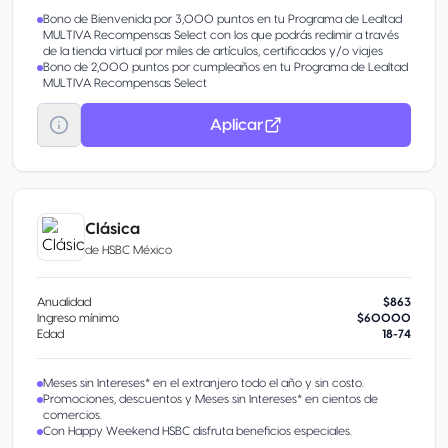
Bono de Bienvenida por 3,000 puntos en tu Programa de Lealtad
MULTIVA Recompensas Select con los que podrás redimir a través
de la tienda virtual por miles de artículos, certificados y/o viajes
Bono de 2,000 puntos por cumpleaños en tu Programa de Lealtad
MULTIVA Recompensas Select
Aplicar
Clásica
de
HSBC México
Anualidad
$863
Ingreso mínimo
$60000
Edad
18-74
Meses sin Intereses* en el extranjero todo el año y sin costo.
Promociones, descuentos y Meses sin Intereses* en cientos de
comercios.
Con Happy Weekend HSBC disfruta beneficios especiales.