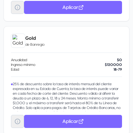
Aplicar
Gold
de
Banregio
Anualidad
$0
Ingreso mínimo
$120000
Edad
18-79
25% de descuento sobre la tasa de interés mensual del cliente
expresada en su Estado de Cuenta; la tasa de interés puede variar
en cada fecha de corte del cliente. Descuento válido al diferir la
deuda a un plazo de 6, 12, 18 y 24 meses. Monto mínimo a transferir
$1,000 y el máximo a transferir será hasta el 80% de tu Línea de
Crédito. Solo aplica para pagos de Tarjetas de Crédito Bancarias, no
aplica para tarjetas de crédito departamentales, american express,
empresario o básica. La cuenta tiene que estar activa y al corriente.
Aplicar
Alertas a celular vía SMS de compras menores o iguales a $1,000
previa contratación, aplica comisión de $1.50 más IVA.
Respaldo VISA / USD = United States Dollars (Dólares Americanos).