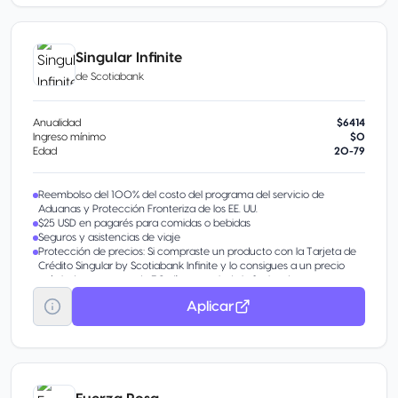
Limitado a un sólo diferimiento activo en tu línea de crédito,
consulta con tu asesor.
1% de recompensas en todas tus compras.
Singular Infinite
de
Scotiabank
Anualidad
$6414
Ingreso mínimo
$0
Edad
20-79
Reembolso del 100% del costo del programa del servicio de
Aduanas y Protección Fronteriza de los EE. UU.
$25 USD en pagarés para comidas o bebidas
Seguros y asistencias de viaje
Protección de precios: Si compraste un producto con la Tarjeta de
Crédito Singular by Scotiabank Infinite y lo consigues a un precio
más bajo en menos de 30 días a partir de la fecha de compra,
recibe un rembolso de hasta $500 USD por artículo y hasta $4,000
Aplicar
USD por cuenta en 12 meses.
Protección de compra: Paga el 100% del costo de tus compras con
la Tarjeta de Crédito Singular by Scotiabank Infinite y en caso de
daño accidental o robo dentro de los 180 días de la compra, recibe
hasta $10,000 USD por evento y hasta $20,000 USD por cuenta
en un periodo de 12 meses.
Garantía extendida: Paga el 100% del costo de tus compras con la