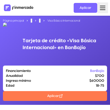
Aplicar
Página principal
...
...
Visa Básica Internacional
Tarjeta de crédito «Visa Básica
Internacional» en BanBajío
Financiamiento
BanBajío
Anualidad
$700
Ingreso mínimo
$60000
Edad
18-75
Aplicar