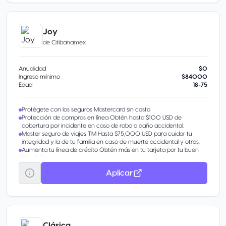
obtén beneficios extra por invitación
Disponible Banamex Convierte parte de tu línea de crédito en
efectivo con tasa preferencial. Beneficio por invitación.
Transfiere tu deuda Sin importar en qué banco está.
Joy
Aumenta tu línea de crédito Obtén más en tu tarjeta por tu buen
de
Citibanamex
historial.
Pagos Fijos Banamex® Parcializa tus compras o saldo.
Anualidad
$0
Ingreso mínimo
$84000
Edad
18-75
Protégete con los seguros Mastercard sin costo
Protección de compras en línea Obtén hasta $100 USD de
cobertura por incidente en caso de robo o daño accidental.
Master seguro de viajes TM Hasta $75,000 USD para cuidar tu
integridad y la de tu familia en caso de muerte accidental y otros.
Aumenta tu línea de crédito Obtén más en tu tarjeta por tu buen
historial.
Transfiere tu deuda De otros bancos con tasa de interés
Aplicar
preferencial.
Obtén pagos fijos Parcializa tus compras o saldo con una tasa
preferencial.
Disponible Banamex Convierte parte de tu línea de crédito en
efectivo con tasa preferencial. Beneficio por invitación.
Clásica