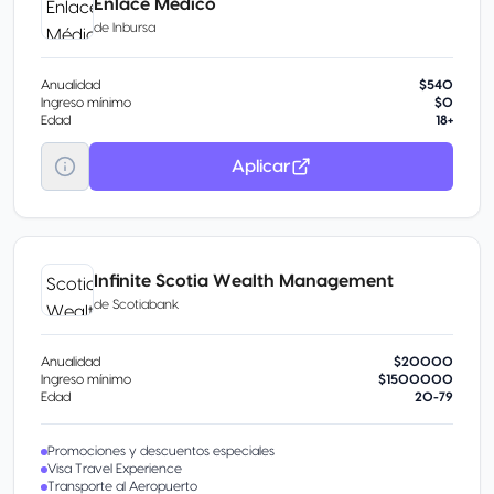
Enlace Médico
de
Inbursa
Anualidad
$540
Ingreso mínimo
$0
Edad
18+
Aplicar
Infinite Scotia Wealth Management
de
Scotiabank
Anualidad
$20000
Ingreso mínimo
$1500000
Edad
20-79
Promociones y descuentos especiales
Visa Travel Experience
Transporte al Aeropuerto