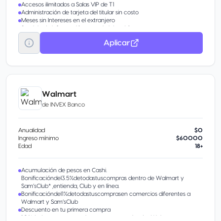
Accesos ilimitados a Salas VIP de T1
Administración de tarjeta del titular sin costo
Meses sin Intereses en el extranjero
Servicio de Información para el viajero Visa
Aplicar
Walmart
de
INVEX Banco
Anualidad
$0
Ingreso mínimo
$60000
Edad
18+
Acumulación de pesos en Cashi.
Bonificacióndel3.5%detodastuscompras dentro de Walmart y
Sam’sClub* ,entienda, Club y en línea.
Bonificacióndel1%detodastuscomprasen comercios diferentes a
Walmart y Sam’sClub
Descuento en tu primera compra
10%dedescuentoentuprimeracompraen tiendas Walmart