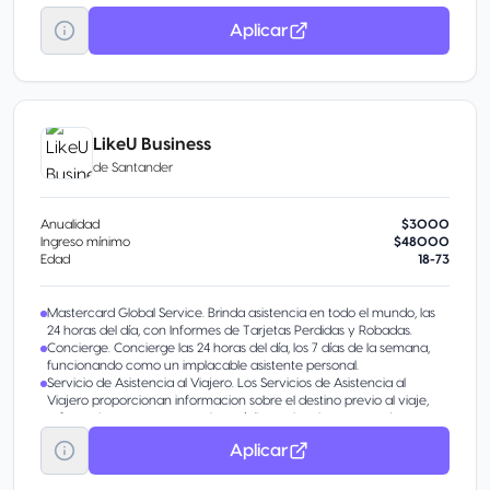
Seguro de Protección de Compras5: Por todo daño o hurto físico
Aplicar
directo que sufran los artículos adquiridos únicamente para uso
personal con la tarjeta, siempre y cuando el hecho ocurra dentro
de los 90 (noventa) días posteriores a la fecha de compra. Hasta por
$500.00 USD por incidente y $2,500.00 USD por año.
Seguro de Garantía Extendida5: Duplica el período de duración de la
garantía hasta un máximo de un año adicional. No se aplicará
cobertura en aquellos casos en que los períodos de las garantías
LikeU Business
antes mencionadas sean superiores a un año. Hasta un máximo de
de
Santander
$5,000.00 USD (por cuenta, por año), lo que sea menor.
Anualidad
$3000
Ingreso mínimo
$48000
Edad
18-73
Mastercard Global Service. Brinda asistencia en todo el mundo, las
24 horas del día, con Informes de Tarjetas Perdidas y Robadas.
Concierge. Concierge las 24 horas del día, los 7 días de la semana,
funcionando como un implacable asistente personal.
Servicio de Asistencia al Viajero. Los Servicios de Asistencia al
Viajero proporcionan informacion sobre el destino previo al viaje,
referencias para emergencias médicas y legales, rastreo de
equipaje perdido y mas
Aplicar
Priceless Cities. Disfruta de experiencias únicas, ofreciendo acceso
preferencial a nuestras más exclusivas ofertas, incluyendo eventos
VIP, oportunidades privilegiadas, promociones especiales y más