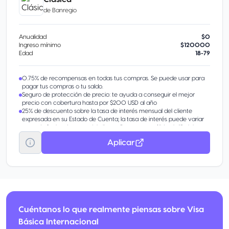
de
Banregio
Anualidad
$0
Ingreso mínimo
$120000
Edad
18-79
0.75% de recompensas en todas tus compras. Se puede usar para
pagar tus compras o tu saldo.
Seguro de protección de precio: te ayuda a conseguir el mejor
precio con cobertura hasta por $200 USD al año
25% de descuento sobre la tasa de interés mensual del cliente
expresada en su Estado de Cuenta; la tasa de interés puede variar
en cada fecha de corte del cliente. Descuento válido al diferir la
deuda a un plazo de 6, 12, 18 y 24 meses. Monto mínimo a transferir
Aplicar
$1,000 y el máximo a transferir será hasta el 80% de tu Línea de
Crédito. Solo aplica para pagos de Tarjetas de Crédito Bancarias, no
aplica para tarjetas de crédito departamentales, american express,
empresario o básica. La cuenta tiene que estar activa y al corriente.
Alertas a celular vía SMS de compras menores o iguales a $1,000
previa contratación, aplica comisión de $1.50 más IVA
Respaldo VISA / USD = United States Dollars (Dólares Americanos)
Ingresa a www.visa.com.mx para conocer más detalle
Cuéntanos lo que realmente piensas sobre Visa
Limitado a un sólo diferimiento activo en tu línea de crédito,
consulta con tu asesor.
Básica Internacional