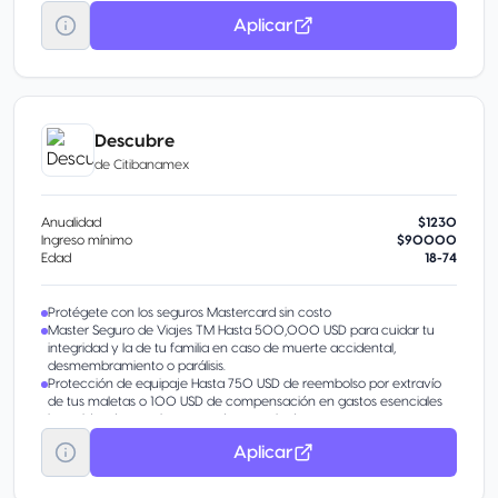
Aplicar
Descubre
de
Citibanamex
Anualidad
$1230
Ingreso mínimo
$90000
Edad
18-74
Protégete con los seguros Mastercard sin costo
Master Seguro de Viajes TM Hasta 500,000 USD para cuidar tu
integridad y la de tu familia en caso de muerte accidental,
desmembramiento o parálisis.
Protección de equipaje Hasta 750 USD de reembolso por extravío
de tus maletas o 100 USD de compensación en gastos esenciales
incurridos durante la espera de tu equipaje.
Garantía Extendida Hasta 1 año adicional de garantía al ofrecido por
Aplicar
el fabricante con cobertura de 5,000 USD por incidente o 10,000
USD por año para reparaciones.
Haz que tu tarjeta de crédito evolucione Con un buen manejo,