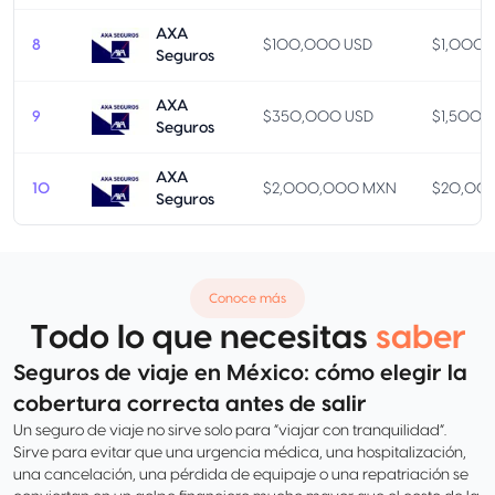
AXA
8
$100,000 USD
$1,000 
Seguros
AXA
9
$350,000 USD
$1,500 
Seguros
AXA
10
$2,000,000 MXN
$20,00
Seguros
Conoce más
Todo lo que necesitas
saber
Seguros de viaje en México: cómo elegir la
cobertura correcta antes de salir
Un seguro de viaje no sirve solo para “viajar con tranquilidad”.
Sirve para evitar que una urgencia médica, una hospitalización,
una cancelación, una pérdida de equipaje o una repatriación se