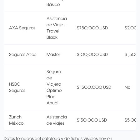
Básico
Asistencia
de Viaje –
AXA Seguros
$750,000 USD
$2,000
Travel
Black
Seguros Atlas
Master
$100,000 USD
$1,500
Seguro
de
HSBC
Viajero
$1,500,000 USD
No
Seguros
Óptimo
Plan
Anual
Zurich
Asistencia
$150,000 USD
$5,000
México
de viajes
Datos tomados del catálogo y de fichas visibles hoy en