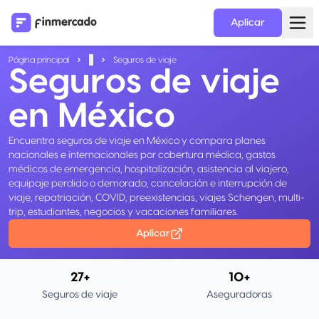
Aplicar
Página principal
...
Seguros de viaje
Seguros de viaje
en México
Encuentra seguros de viaje en México y compara planes
nacionales e internacionales por cobertura médica, gastos
médicos de emergencia, hospitalización, asistencia al viajero,
equipaje perdido o demorado, cancelación e interrupción de
viaje, repatriación, COVID, preexistencias, viajes Schengen, multi-
trip, estudiantes, negocios y vacaciones familiares.
Aplicar
27+
10+
Seguros de viaje
Aseguradoras