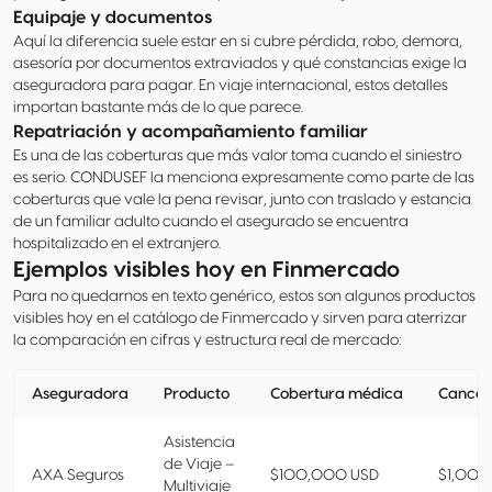
Equipaje y documentos
Aquí la diferencia suele estar en si cubre pérdida, robo, demora,
asesoría por documentos extraviados y qué constancias exige la
aseguradora para pagar. En viaje internacional, estos detalles
importan bastante más de lo que parece.
Repatriación y acompañamiento familiar
Es una de las coberturas que más valor toma cuando el siniestro
es serio. CONDUSEF la menciona expresamente como parte de las
coberturas que vale la pena revisar, junto con traslado y estancia
de un familiar adulto cuando el asegurado se encuentra
hospitalizado en el extranjero.
Ejemplos visibles hoy en Finmercado
Para no quedarnos en texto genérico, estos son algunos productos
visibles hoy en el catálogo de Finmercado y sirven para aterrizar
la comparación en cifras y estructura real de mercado:
Aseguradora
Producto
Cobertura médica
Cancela
Asistencia
de Viaje –
AXA Seguros
$100,000 USD
$1,000
Multiviaje