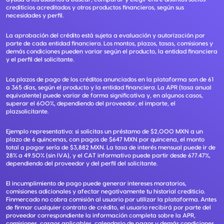
crediticios acreditados y otros productos financieros, según sus
necesidades y perfil.
La aprobación del crédito está sujeta a evaluación y autorización por
parte de cada entidad financiera. Los montos, plazos, tasas, comisiones y
demás condiciones pueden variar según el producto, la entidad financiera
y el perfil del solicitante.
Los plazos de pago de los créditos anunciados en la plataforma son de 61
a 365 días, según el producto y la entidad financiera. La APR (tasa anual
equivalente) puede variar de forma significativa y, en algunos casos,
superar el 600%, dependiendo del proveedor, el importe, el
plazsolicitante.
Ejemplo representativo: si solicitas un préstamo de $2,000 MXN a un
plazo de 6 quincenas, con pagos de $647 MXN por quincena, el monto
total a pagar sería de $3,882 MXN. La tasa de interés mensual puede ir de
28% a 49.50% (sin IVA), y el CAT informativo puede partir desde 677.47%,
dependiendo del proveedor y del perfil del solicitante.
El incumplimiento de pago puede generar intereses moratorios,
comisiones adicionales y afectar negativamente tu historial crediticio.
Finmercado no cobra comisión al usuario por utilizar la plataforma. Antes
de firmar cualquier contrato de crédito, el usuario recibirá por parte del
proveedor correspondiente la información completa sobre la APR,
comisiones, cargos aplicables, calendario de pagos y demás condiciones