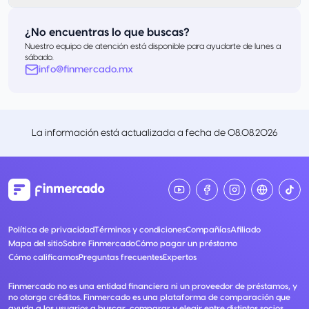
¿No encuentras lo que buscas?
Nuestro equipo de atención está disponible para ayudarte de lunes a
sábado.
info@finmercado.mx
La información está actualizada a fecha de
08.08.2026
Política de privacidad
Términos y condiciones
Compañías
Afiliado
Mapa del sitio
Sobre Finmercado
Cómo pagar un préstamo
Cómo calificamos
Preguntas frecuentes
Expertos
Finmercado no es una entidad financiera ni un proveedor de préstamos, y
no otorga créditos. Finmercado es una plataforma de comparación que
ayuda a los usuarios a buscar, comparar y elegir entre distintos socios