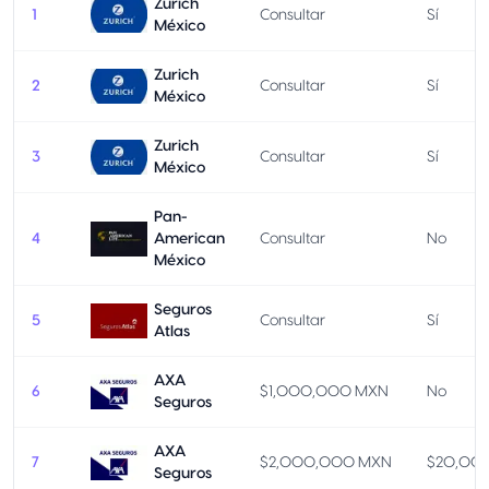
Zurich
1
Consultar
Sí
México
Zurich
2
Consultar
Sí
México
Zurich
3
Consultar
Sí
México
Pan-
4
American
Consultar
No
México
Seguros
5
Consultar
Sí
Atlas
AXA
6
$1,000,000 MXN
No
Seguros
AXA
7
$2,000,000 MXN
$20,00
Seguros