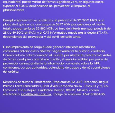
equivalente) puede variar de forma significativa y, en algunos casos,
superar el 600%, dependiendo del proveedor, el importe, el
plazsolicitante.
Ejemplo representativo: si solicitas un préstamo de $2,000 MXN a un
plazo de 6 quincenas, con pagos de $647 MXN por quincena, el monto
total a pagar sería de $3,882 MXN. La tasa de interés mensual puede ir de
28% a 49.50% (sin IVA), y el CAT informativo puede partir desde 677.47%,
dependiendo del proveedor y del perfil del solicitante.
El incumplimiento de pago puede generar intereses moratorios,
comisiones adicionales y afectar negativamente tu historial crediticio.
Finmercado no cobra comisión al usuario por utilizar la plataforma. Antes
de firmar cualquier contrato de crédito, el usuario recibirá por parte del
proveedor correspondiente la información completa sobre la APR,
comisiones, cargos aplicables, calendario de pagos y demás condiciones
del crédito.
Derechos de autor ©
Finmercado
. Propietario:
SIA JEFF
. Dirección:
Regus
Palmas Torre Esmeralda II, Blvd. Ávila Camacho No.36 - Pisos 10 y 12, Col.
Lomas de Chapultepec, Ciudad de México, 11000, México
, correo
electrónico:
info@finmercado.mx
, código de empresa:
43603085405
.