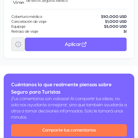
de
BBVA Seguros México
Cobertura médica
$50,000 USD
Cancelación de viaje
$1,000 USD
Equipaje
$5,000 USD
Retraso de viaje
Sí
Aplicar
Cuéntanos lo que realmente piensas sobre
Seguro para Turistas
¡Tus comentarios son valiosos! Al compartir tus ideas, no
solo nos ayudarás a mejorar, sino que también ayudarás a
otros a tomar decisiones informadas. Solo te tomará unos
minutos.
Comparte tus comentarios