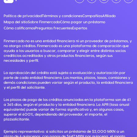
Política de privacidad
Términos y condiciones
Compañías
Afiliado
Mapa del sitio
Sobre Finmercado
Cómo pagar un préstamo
Cómo calificamos
Preguntas frecuentes
Expertos
Finmercado no es una entidad financiera ni un proveedor de préstamos, y
no otorga créditos. Finmercado es una plataforma de comparación que
ayuda a los usuarios a buscar, comparar y elegir entre distintos socios
crediticios acreditados y otros productos financieros, según sus
necesidades y perfil.
La aprobación del crédito está sujeta a evaluación y autorización por
parte de cada entidad financiera. Los montos, plazos, tasas, comisiones y
demás condiciones pueden variar según el producto, la entidad financiera
y el perfil del solicitante.
Los plazos de pago de los créditos anunciados en la plataforma son de 61
a 365 días, según el producto y la entidad financiera. La APR (tasa anual
equivalente) puede variar de forma significativa y, en algunos casos,
superar el 600%, dependiendo del proveedor, el importe, el
plazsolicitante.
Ejemplo representativo: si solicitas un préstamo de $2,000 MXN a un
plazo de 6 quincenas, con pagos de $647 MXN por quincena, el monto