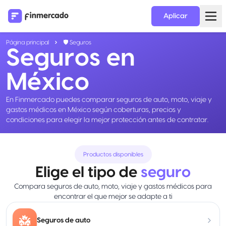
Aplicar
Página principal
🛡️ Seguros
Seguros en
México
En Finmercado puedes comparar seguros de auto, moto, viaje y
gastos médicos en México según coberturas, precios y
condiciones para elegir la mejor protección antes de contratar.
Productos disponibles
Elige el tipo de
seguro
Compara seguros de auto, moto, viaje y gastos médicos para
encontrar el que mejor se adapte a ti
Seguros de auto