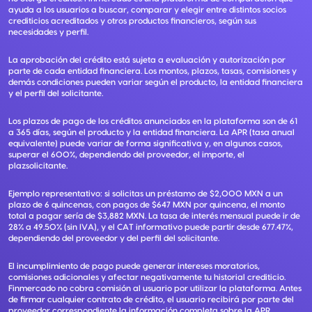
ayuda a los usuarios a buscar, comparar y elegir entre distintos socios
crediticios acreditados y otros productos financieros, según sus
necesidades y perfil.
La aprobación del crédito está sujeta a evaluación y autorización por
parte de cada entidad financiera. Los montos, plazos, tasas, comisiones y
demás condiciones pueden variar según el producto, la entidad financiera
y el perfil del solicitante.
Los plazos de pago de los créditos anunciados en la plataforma son de 61
a 365 días, según el producto y la entidad financiera. La APR (tasa anual
equivalente) puede variar de forma significativa y, en algunos casos,
superar el 600%, dependiendo del proveedor, el importe, el
plazsolicitante.
Ejemplo representativo: si solicitas un préstamo de $2,000 MXN a un
plazo de 6 quincenas, con pagos de $647 MXN por quincena, el monto
total a pagar sería de $3,882 MXN. La tasa de interés mensual puede ir de
28% a 49.50% (sin IVA), y el CAT informativo puede partir desde 677.47%,
dependiendo del proveedor y del perfil del solicitante.
El incumplimiento de pago puede generar intereses moratorios,
comisiones adicionales y afectar negativamente tu historial crediticio.
Finmercado no cobra comisión al usuario por utilizar la plataforma. Antes
de firmar cualquier contrato de crédito, el usuario recibirá por parte del
proveedor correspondiente la información completa sobre la APR,