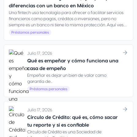
diferencias con un banco en México
Una fintech usa tecnología para ofrecer o facilitar servicios
financieros como pagos, créditos o inversiones, pero no
siempre es un banco ni tiene la misma protección. Aquí ves
qué es, ejemplos y cómo elegir con seguridad en México
Préstamos personales
Julio 17, 2026
Qué es empeñar y cómo funciona una
casa de empeño
Empeñar es dejar un bien de valor como
garantía de...
Préstamos personales
Julio 17, 2026
Círculo de Crédito: qué es, cómo sacar
tu reporte y si es confiable
Círculo de Crédito es una Sociedad de