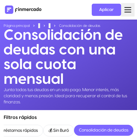
Aplicar
Página principal
...
...
Consolidación de deudas
Consolidación de
deudas con una
sola cuota
mensual
Junta todas tus deudas en un solo pago. Menor interés, más
claridad y menos presión. Ideal para recuperar el control de tus
finanzas.
Filtros rápidos
Consolidación de deudas
 Préstamos rápidos
💰 Sin Buró