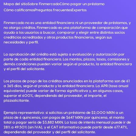
Mapa del sitio
Sobre Finmercado
Cómo pagar un préstamo
Cómo calificamos
Preguntas frecuentes
Expertos
Finmercado no es una entidad financiera ni un proveedor de préstamos, y
no otorga créditos. Finmercado es una plataforma de comparación que
ayuda a los usuarios a buscar, comparar y elegir entre distintos socios
crediticios acreditados y otros productos financieros, según sus
necesidades y perfil.
La aprobación del crédito está sujeta a evaluación y autorización por
parte de cada entidad financiera. Los montos, plazos, tasas, comisiones y
demás condiciones pueden variar según el producto, la entidad financiera
y el perfil del solicitante.
Los plazos de pago de los créditos anunciados en la plataforma son de 61
a 365 días, según el producto y la entidad financiera. La APR (tasa anual
equivalente) puede variar de forma significativa y, en algunos casos,
superar el 600%, dependiendo del proveedor, el importe, el
plazsolicitante.
Ejemplo representativo: si solicitas un préstamo de $2,000 MXN a un
plazo de 6 quincenas, con pagos de $647 MXN por quincena, el monto
total a pagar sería de $3,882 MXN. La tasa de interés mensual puede ir de
28% a 49.50% (sin IVA), y el CAT informativo puede partir desde 677.47%,
dependiendo del proveedor y del perfil del solicitante.