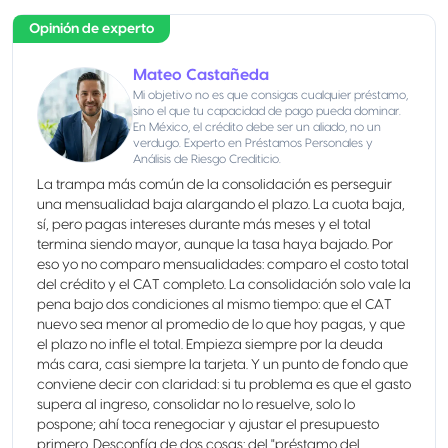
Opinión de experto
Mateo Castañeda
Mi objetivo no es que consigas cualquier préstamo,
sino el que tu capacidad de pago pueda dominar.
En México, el crédito debe ser un aliado, no un
verdugo. Experto en Préstamos Personales y
Análisis de Riesgo Crediticio.
La trampa más común de la consolidación es perseguir
una mensualidad baja alargando el plazo. La cuota baja,
sí, pero pagas intereses durante más meses y el total
termina siendo mayor, aunque la tasa haya bajado. Por
eso yo no comparo mensualidades: comparo el costo total
del crédito y el CAT completo. La consolidación solo vale la
pena bajo dos condiciones al mismo tiempo: que el CAT
nuevo sea menor al promedio de lo que hoy pagas, y que
el plazo no infle el total. Empieza siempre por la deuda
más cara, casi siempre la tarjeta. Y un punto de fondo que
conviene decir con claridad: si tu problema es que el gasto
supera al ingreso, consolidar no lo resuelve, solo lo
pospone; ahí toca renegociar y ajustar el presupuesto
primero. Desconfía de dos cosas: del "préstamo del