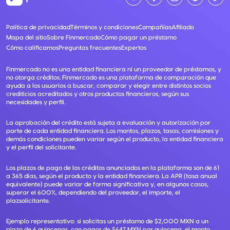
Política de privacidad
Términos y condiciones
Compañías
Afiliado
Mapa del sitio
Sobre Finmercado
Cómo pagar un préstamo
Cómo calificamos
Preguntas frecuentes
Expertos
Finmercado no es una entidad financiera ni un proveedor de préstamos, y
no otorga créditos. Finmercado es una plataforma de comparación que
ayuda a los usuarios a buscar, comparar y elegir entre distintos socios
crediticios acreditados y otros productos financieros, según sus
necesidades y perfil.
La aprobación del crédito está sujeta a evaluación y autorización por
parte de cada entidad financiera. Los montos, plazos, tasas, comisiones y
demás condiciones pueden variar según el producto, la entidad financiera
y el perfil del solicitante.
Los plazos de pago de los créditos anunciados en la plataforma son de 61
a 365 días, según el producto y la entidad financiera. La APR (tasa anual
equivalente) puede variar de forma significativa y, en algunos casos,
superar el 600%, dependiendo del proveedor, el importe, el
plazsolicitante.
Ejemplo representativo: si solicitas un préstamo de $2,000 MXN a un
plazo de 6 quincenas, con pagos de $647 MXN por quincena, el monto