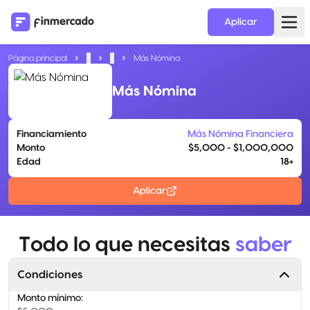
Aplicar
Página principal
...
...
Más Nómina
Más Nómina
Financiamiento
Más Nómina Financiera
Monto
$5,000 - $1,000,000
Edad
18+
Aplicar
Todo lo que necesitas
saber
Condiciones
Monto mínimo
: