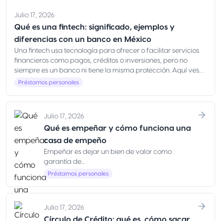
Julio 17, 2026
Qué es una fintech: significado, ejemplos y
diferencias con un banco en México
Una fintech usa tecnología para ofrecer o facilitar servicios
financieros como pagos, créditos o inversiones, pero no
siempre es un banco ni tiene la misma protección. Aquí ves
qué es, ejemplos y cómo elegir con seguridad en México
Préstamos personales
Julio 17, 2026
Qué es empeñar y cómo funciona una
casa de empeño
Empeñar es dejar un bien de valor como
garantía de...
Préstamos personales
Julio 17, 2026
Círculo de Crédito: qué es, cómo sacar