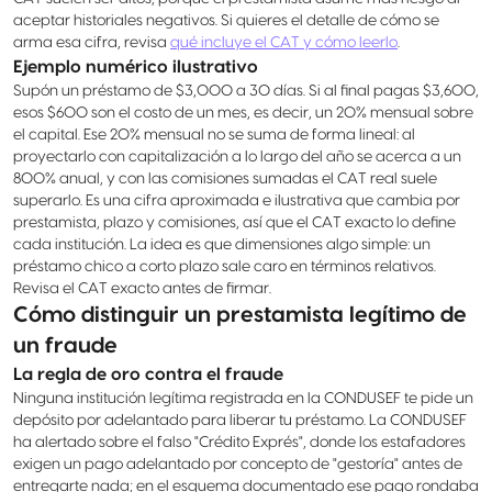
aceptar historiales negativos. Si quieres el detalle de cómo se
arma esa cifra, revisa
qué incluye el CAT y cómo leerlo
.
Ejemplo numérico ilustrativo
Supón un préstamo de $3,000 a 30 días. Si al final pagas $3,600,
esos $600 son el costo de un mes, es decir, un 20% mensual sobre
el capital. Ese 20% mensual no se suma de forma lineal: al
proyectarlo con capitalización a lo largo del año se acerca a un
800% anual, y con las comisiones sumadas el CAT real suele
superarlo. Es una cifra aproximada e ilustrativa que cambia por
prestamista, plazo y comisiones, así que el CAT exacto lo define
cada institución. La idea es que dimensiones algo simple: un
préstamo chico a corto plazo sale caro en términos relativos.
Revisa el CAT exacto antes de firmar.
Cómo distinguir un prestamista legítimo de
un fraude
La regla de oro contra el fraude
Ninguna institución legítima registrada en la CONDUSEF te pide un
depósito por adelantado para liberar tu préstamo. La CONDUSEF
ha alertado sobre el falso "Crédito Exprés", donde los estafadores
exigen un pago adelantado por concepto de "gestoría" antes de
entregarte nada; en el esquema documentado ese pago rondaba