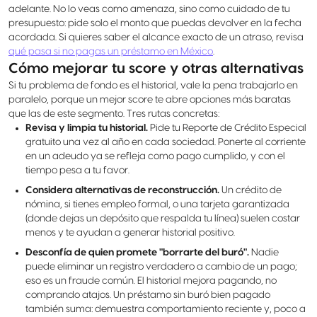
adelante. No lo veas como amenaza, sino como cuidado de tu
presupuesto: pide solo el monto que puedas devolver en la fecha
acordada. Si quieres saber el alcance exacto de un atraso, revisa
qué pasa si no pagas un préstamo en México
.
Cómo mejorar tu score y otras alternativas
Si tu problema de fondo es el historial, vale la pena trabajarlo en
paralelo, porque un mejor score te abre opciones más baratas
que las de este segmento. Tres rutas concretas:
Revisa y limpia tu historial.
Pide tu Reporte de Crédito Especial
gratuito una vez al año en cada sociedad. Ponerte al corriente
en un adeudo ya se refleja como pago cumplido, y con el
tiempo pesa a tu favor.
Considera alternativas de reconstrucción.
Un crédito de
nómina, si tienes empleo formal, o una tarjeta garantizada
(donde dejas un depósito que respalda tu línea) suelen costar
menos y te ayudan a generar historial positivo.
Desconfía de quien promete "borrarte del buró".
Nadie
puede eliminar un registro verdadero a cambio de un pago;
eso es un fraude común. El historial mejora pagando, no
comprando atajos. Un préstamo sin buró bien pagado
también suma: demuestra comportamiento reciente y, poco a