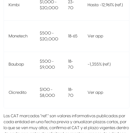
$1,000 -
23-
Kimbi
Hasta ~12,961% (ref.)
$20,000
70
$500 -
Monetech
18-65
Ver app
$20,000
$500 -
18-
Baubap
~1,355% (ref.)
$9,000
70
$100 -
18-
Clicredito
Ver app
$8,000
70
Los CAT marcados "ref." son valores informativos publicados por
cada entidad en una fecha previa y anualizan plazos cortos, por
lo que se ven muy altos; confirma el CAT y el plazo vigentes dentro