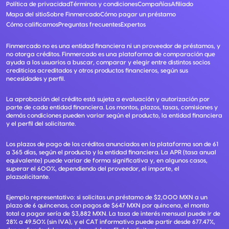
Política de privacidad
Términos y condiciones
Compañías
Afiliado
Mapa del sitio
Sobre Finmercado
Cómo pagar un préstamo
Cómo calificamos
Preguntas frecuentes
Expertos
Finmercado no es una entidad financiera ni un proveedor de préstamos, y
no otorga créditos. Finmercado es una plataforma de comparación que
ayuda a los usuarios a buscar, comparar y elegir entre distintos socios
crediticios acreditados y otros productos financieros, según sus
necesidades y perfil.
La aprobación del crédito está sujeta a evaluación y autorización por
parte de cada entidad financiera. Los montos, plazos, tasas, comisiones y
demás condiciones pueden variar según el producto, la entidad financiera
y el perfil del solicitante.
Los plazos de pago de los créditos anunciados en la plataforma son de 61
a 365 días, según el producto y la entidad financiera. La APR (tasa anual
equivalente) puede variar de forma significativa y, en algunos casos,
superar el 600%, dependiendo del proveedor, el importe, el
plazsolicitante.
Ejemplo representativo: si solicitas un préstamo de $2,000 MXN a un
plazo de 6 quincenas, con pagos de $647 MXN por quincena, el monto
total a pagar sería de $3,882 MXN. La tasa de interés mensual puede ir de
28% a 49.50% (sin IVA), y el CAT informativo puede partir desde 677.47%,