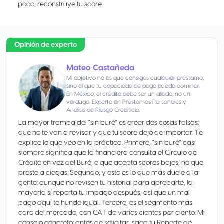
poco, reconstruye tu score.
Opinión de experto
Mateo Castañeda
Mi objetivo no es que consigas cualquier préstamo,
sino el que tu capacidad de pago pueda dominar.
En México, el crédito debe ser un aliado, no un
verdugo. Experto en Préstamos Personales y
Análisis de Riesgo Crediticio.
La mayor trampa del "sin buró" es creer dos cosas falsas:
que no te van a revisar y que tu score dejó de importar. Te
explico lo que veo en la práctica. Primero, "sin buró" casi
siempre significa que la financiera consulta el Círculo de
Crédito en vez del Buró, o que acepta scores bajos, no que
preste a ciegas. Segundo, y esto es lo que más duele a la
gente: aunque no revisen tu historial para aprobarte, la
mayoría sí reporta tu impago después, así que un mal
pago aquí te hunde igual. Tercero, es el segmento más
caro del mercado, con CAT de varios cientos por ciento. Mi
consejo concreto: antes de solicitar, saca tu Reporte de