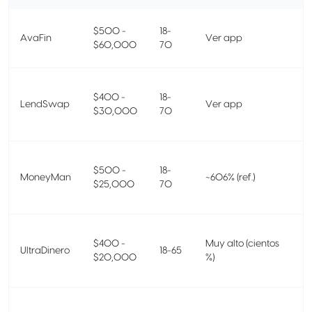
$500 -
18-
AvaFin
Ver app
$60,000
70
$400 -
18-
LendSwap
Ver app
$30,000
70
$500 -
18-
MoneyMan
~606% (ref.)
$25,000
70
$400 -
Muy alto (cientos
UltraDinero
18-65
$20,000
%)