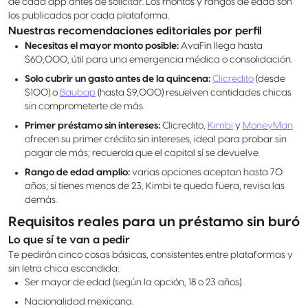
de cada app antes de solicitar. Los montos y rangos de edad son
los publicados por cada plataforma.
Nuestras recomendaciones editoriales por perfil
Necesitas el mayor monto posible:
AvaFin llega hasta
$60,000, útil para una emergencia médica o consolidación.
Solo cubrir un gasto antes de la quincena:
Clicredito
(desde
$100) o
Baubap
(hasta $9,000) resuelven cantidades chicas
sin comprometerte de más.
Primer préstamo sin intereses:
Clicredito,
Kimbi
y
MoneyMan
ofrecen su primer crédito sin intereses, ideal para probar sin
pagar de más; recuerda que el capital sí se devuelve.
Rango de edad amplio:
varias opciones aceptan hasta 70
años; si tienes menos de 23, Kimbi te queda fuera, revisa las
demás.
Requisitos reales para un préstamo sin buró
Lo que sí te van a pedir
Te pedirán cinco cosas básicas, consistentes entre plataformas y
sin letra chica escondida:
Ser mayor de edad (según la opción, 18 o 23 años).
Nacionalidad mexicana.