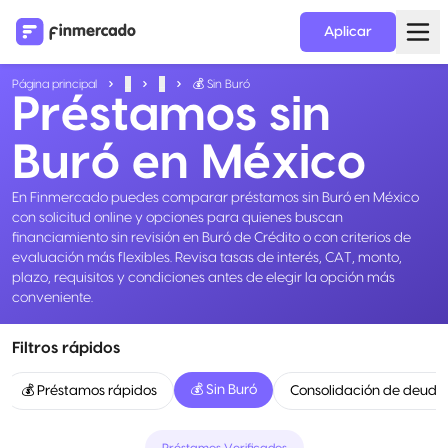
Aplicar
Página principal
...
...
💰 Sin Buró
Préstamos sin
Buró en México
En Finmercado puedes comparar préstamos sin Buró en México
con solicitud online y opciones para quienes buscan
financiamiento sin revisión en Buró de Crédito o con criterios de
evaluación más flexibles. Revisa tasas de interés, CAT, monto,
plazo, requisitos y condiciones antes de elegir la opción más
conveniente.
Filtros rápidos
💰 Sin Buró
💰 Préstamos rápidos
Consolidación de deuda