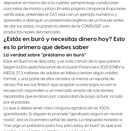
depositan el mismo día a tu cuenta, siempre bajo condiciones
concretas de monto y plazo. En esta página comparas 8 opciones
verificadas, entiendes el CAT real con un ejemplo numérico y
aprendes a distinguir un prestamista legítimo de un fraude antes
de dar tus datos, cruzando la alerta de la CONDUSEF con
productos reales del mercado.
¿Estás en buró y necesitas dinero hoy? Esto
es lo primero que debes saber
La verdad sobre "préstamo sin buró"
Estar en Buró no te descarta, y es más común de lo que parece.
Según la Encuesta Nacional de Inclusión Financiera 2021 (CNBV e
INEGI), 27.3 millones de adultos en México tenían algún crédito
formal, y una parte de ellos arrastra al menos un reporte de
atraso. Por eso las fintech que aceptan scores bajos no son la
excepción: responden a un mercado amplio de solicitantes
reportados que evalúan por capacidad de pago actual, no solo
por el pasado.
Lo que sí debes tener claro: ninguna aprobación es 100%
garantizada. Si alguien te promete "aprobado seguro sin revisar
nada", esa es la primera señal de alerta. La respuesta honesta a
"me urge un préstamo para hoy pero estoy en buró" es que sí es