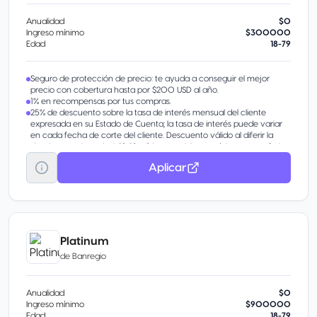
Anualidad
$0
Ingreso mínimo
$300000
Edad
18-79
Seguro de protección de precio: te ayuda a conseguir el mejor
precio con cobertura hasta por $200 USD al año.
1% en recompensas por tus compras.
25% de descuento sobre la tasa de interés mensual del cliente
expresada en su Estado de Cuenta; la tasa de interés puede variar
en cada fecha de corte del cliente. Descuento válido al diferir la
deuda a un plazo de 6, 12, 18 y 24 meses. Monto mínimo a transferir
$1,000 y el máximo a transferir será hasta el 80% de tu Línea de
Aplicar
Crédito. Solo aplica para pagos de Tarjetas de Crédito Bancarias, no
aplica para tarjetas de crédito departamentales, american express,
empresario o básica. La cuenta tiene que estar activa y al corriente.
Alertas a celular vía sms de compras menores o iguales a $1,000
previa contratación, no aplica comisión.
Respaldo VISA / USD = United States Dollars (Dólares Americanos)
Ingresa a www.visa.com.mx para conocer más detalle
Platinum
Limitado a un sólo diferimiento activo en tu línea de crédito,
de
Banregio
consulta con tu asesor.
Anualidad
$0
Ingreso mínimo
$900000
Edad
18-79