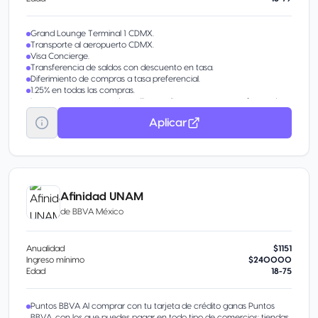
Grand Lounge Terminal 1 CDMX.
Transporte al aeropuerto CDMX.
Visa Concierge.
Transferencia de saldos con descuento en tasa.
Diferimiento de compras a tasa preferencial.
1.25% en todas las compras.
Las recompensas pueden utilizarse directamente como forma de
pago en terminales y compras en línea.
Aplicar
Afinidad UNAM
de
BBVA México
Anualidad
$1151
Ingreso mínimo
$240000
Edad
18-75
Puntos BBVA Al comprar con tu tarjeta de crédito ganas Puntos
BBVA, con los que puedes pagar en todo tipo de comercios: tiendas