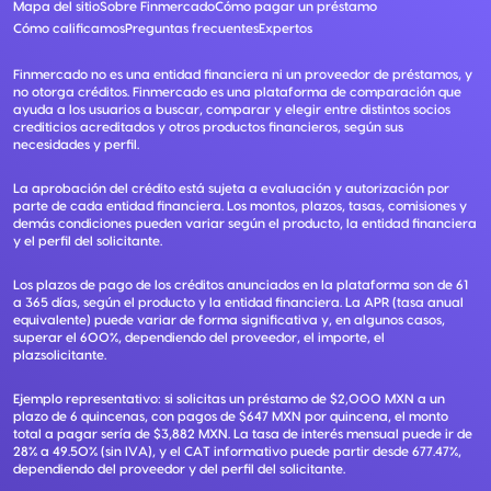
Mapa del sitio
Sobre Finmercado
Cómo pagar un préstamo
Cómo calificamos
Preguntas frecuentes
Expertos
Finmercado no es una entidad financiera ni un proveedor de préstamos, y
no otorga créditos. Finmercado es una plataforma de comparación que
ayuda a los usuarios a buscar, comparar y elegir entre distintos socios
crediticios acreditados y otros productos financieros, según sus
necesidades y perfil.
La aprobación del crédito está sujeta a evaluación y autorización por
parte de cada entidad financiera. Los montos, plazos, tasas, comisiones y
demás condiciones pueden variar según el producto, la entidad financiera
y el perfil del solicitante.
Los plazos de pago de los créditos anunciados en la plataforma son de 61
a 365 días, según el producto y la entidad financiera. La APR (tasa anual
equivalente) puede variar de forma significativa y, en algunos casos,
superar el 600%, dependiendo del proveedor, el importe, el
plazsolicitante.
Ejemplo representativo: si solicitas un préstamo de $2,000 MXN a un
plazo de 6 quincenas, con pagos de $647 MXN por quincena, el monto
total a pagar sería de $3,882 MXN. La tasa de interés mensual puede ir de
28% a 49.50% (sin IVA), y el CAT informativo puede partir desde 677.47%,
dependiendo del proveedor y del perfil del solicitante.