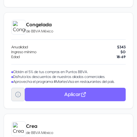
permanente; indemnizándolo con un beneficio principal máximo de
5,000 UDF
Garantía extendida. Duplica la garantía original del fabricante o de la
marca de la tienda hasta por un año al pagar con la tarjeta elegible
Congelada
de Mastercard. Este beneficio te protege hasta por 200 USD por
evento y hasta por 400 USD por año.
de
BBVA México
Anualidad
$343
Ingreso mínimo
$0
Edad
18-69
Obtén el 5% de tus compras en Puntos BBVA.
Disfruta los descuentos de nuestros aliados comerciales.
Aprovecha el programa #MartesVisa en restaurantes del país.
Aplicar
Crea
de
BBVA México