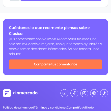
Seguro de protección de compras VISA. Te cubre contra daño
accidental o robo de la mayoría de los artículos nuevos pagados
con tu Tarjeta.
Garantía extendida Duplica o extiende hasta por un año adicional el
período de garantía original del fabricante. Es válida en garantías de
hasta 3 años, por un valor de hasta 5,000 USD al año.
Cuéntanos lo que realmente piensas sobre
Clásica
¡Tus comentarios son valiosos! Al compartir tus ideas, no
solo nos ayudarás a mejorar, sino que también ayudarás a
otros a tomar decisiones informadas. Solo te tomará unos
minutos.
Comparte tus comentarios
Política de privacidad
Términos y condiciones
Compañías
Afiliado