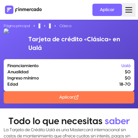
Aplicar
Página principal
...
...
Clásica
Tarjeta de crédito «Clásica» en
Ualá
Financiamiento
Ualá
Anualidad
$0
Ingreso mínimo
$0
Edad
18-70
Aplicar
Todo lo que necesitas
saber
La Tarjeta de Crédito Ualá es una Mastercard internacional sin
costos de mantenimiento que ofrece cuotas sin interés, pagos sin