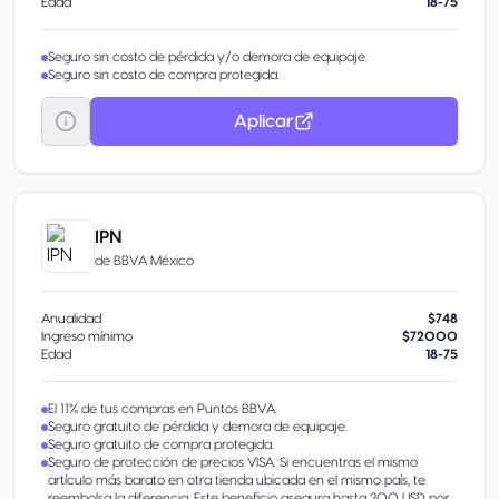
Edad
18-75
Seguro sin costo de pérdida y/o demora de equipaje.
Seguro sin costo de compra protegida.
Aplicar
IPN
de
BBVA México
Anualidad
$748
Ingreso mínimo
$72000
Edad
18-75
El 11% de tus compras en Puntos BBVA.
Seguro gratuito de pérdida y demora de equipaje.
Seguro gratuito de compra protegida.
Seguro de protección de precios VISA. Si encuentras el mismo
artículo más barato en otra tienda ubicada en el mismo país, te
reembolsa la diferencia. Este beneficio asegura hasta 200 USD por