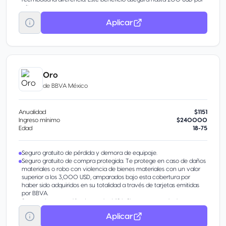
año.
Aplicar
Oro
de
BBVA México
Anualidad
$1151
Ingreso mínimo
$240000
Edad
18-75
Seguro gratuito de pérdida y demora de equipaje.
Seguro gratuito de compra protegida. Te protege en caso de daños
materiales o robo con violencia de bienes materiales con un valor
superior a los 3,000 USD, amparados bajo esta cobertura por
haber sido adquiridos en su totalidad a través de tarjetas emitidas
por BBVA.
Seguro de protección de precios VISA. Si encuentras el mismo
artículo más barato en otra tienda ubicada en el mismo país, te
Aplicar
reembolsa la diferencia. Este beneficio asegura hasta 400 USD por
año.