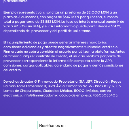
plazsolicitante.
Ejemplo representativo: si solicitas un préstamo de $2,000 MXN a un
plazo de 6 quincenas, con pagos de $647 MXN por quincena, el monto
total a pagar sería de $3,882 MXN. La tasa de interés mensual puede ir de
28% a 49.50% (sin IVA), y el CAT informativo puede partir desde 677.47%,
dependiendo del proveedor y del perfil del solicitante.
El incumplimiento de pago puede generar intereses moratorios,
comisiones adicionales y afectar negativamente tu historial crediticio.
Finmercado no cobra comisión al usuario por utilizar la plataforma. Antes
de firmar cualquier contrato de crédito, el usuario recibirá por parte del
proveedor correspondiente la información completa sobre la APR,
comisiones, cargos aplicables, calendario de pagos y demás condiciones
del crédito.
Derechos de autor ©
Finmercado
. Propietario:
SIA JEFF
. Dirección:
Regus
Palmas Torre Esmeralda II, Blvd. Ávila Camacho No.36 - Pisos 10 y 12, Col.
Lomas de Chapultepec, Ciudad de México, 11000, México
, correo
electrónico:
info@finmercado.mx
, código de empresa:
43603085405
.