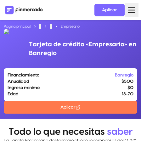
Aplicar
Página principal
...
...
Empresario
Tarjeta de crédito «Empresario» en
Banregio
Financiamiento
Banregio
Anualidad
$500
Ingreso mínimo
$0
Edad
18-70
Aplicar
Todo lo que necesitas
saber
La Tarjeta Empresario de Banregio ofrece recompensas del 0.75%