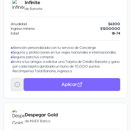
Infinite
de
Banorte
Anualidad
$6200
Ingreso mínimo
$1200000
Edad
18-74
Atención personalizada con tu servicio de Concierge.
Seguros y protecciones en tus viajes nacionales e internacionales.
Seguros para tus compras.
Invita a tus amigos a solicitar una Tarjeta de Crédito Banorte y gana
por cada tarjeta aprobada un bono de 10,000 puntos
Recompensa Total Banorte, ingresa a
www.banorte.com/tutarjetafavorita y activa el programa de
“Referidos” en la sección Promociones.
Aplicar
Despegar Gold
de
INVEX Banco