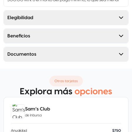
300.00 M.N. o el monto del pago mínimo, lo que sea menor
Elegibilidad
Beneficios
Documentos
Otras tarjetas
Explora más
opciones
Sam’s Club
de
Inbursa
Anualidad
$750