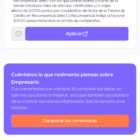
Recompensas Select con los que podrás redimir a través de la
tienda virtual por miles de artículos, certificados y/o viajes.
Bono de 2,000 puntos por cumpleaños del titular de la Tarjeta de
Crédito en Recompensas Select o Recompensas Índigo al facturar
$1,500 pesos mexicanos en el mes de cumpleaños.
Aplicar
Cuéntanos lo que realmente piensas sobre
Empresario
¡Tus comentarios son valiosos! Al compartir tus ideas, no
solo nos ayudarás a mejorar, sino que también ayudarás a
otros a tomar decisiones informadas. Solo te tomará unos
minutos.
Comparte tus comentarios