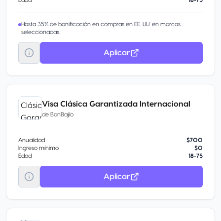
Edad
18-75
Hasta 35% de bonificación en compras en EE. UU. en marcas
seleccionadas.
Aplicar
Visa Clásica Garantizada Internacional
de
BanBajío
Anualidad
$700
Ingreso mínimo
$0
Edad
18-75
Aplicar