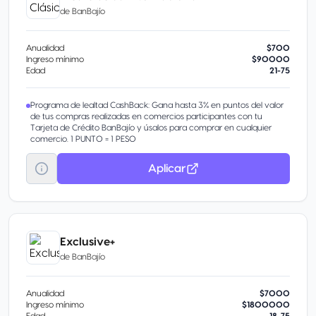
Pagos Fijos Banamex® Parcializa tus compras o saldo con una tasa
de
BanBajío
preferencial.
Transfiere tu deuda De otros bancos con tasa de interés
preferencial.
Anualidad
$700
Aumenta tu línea de crédito Obtén más en tu tarjeta por tu buen
Ingreso mínimo
$90000
historial.
Edad
21-75
Programa de lealtad CashBack: Gana hasta 3% en puntos del valor
de tus compras realizadas en comercios participantes con tu
Tarjeta de Crédito BanBajío y úsalos para comprar en cualquier
comercio. 1 PUNTO = 1 PESO
Aplicar
Exclusive+
de
BanBajío
Anualidad
$7000
Ingreso mínimo
$1800000