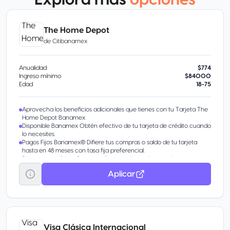
Explora más
opciones
The Home Depot
de
Citibanamex
Anualidad
$774
Ingreso mínimo
$84000
Edad
18-75
Aprovecha los beneficios adicionales que tienes con tu Tarjeta The
Home Depot Banamex
Disponible Banamex Obtén efectivo de tu tarjeta de crédito cuando
lo necesites.
Pagos Fijos Banamex® Difiere tus compras o saldo de tu tarjeta
hasta en 48 meses con tasa fija preferencial.
Pagos automáticos Despreocúpate y ahorra tiempo al pagar tus
servicios con cargo recurrente a tu Tarjeta.
Aplicar
Protégete con los seguros Mastercard sin costo
Master Seguro de Viajes TM Hasta 75,000 USD para cuidar tu
integridad y la de tu familia en caso de muerte accidental.
Protección de compras Hasta 200 USD de cobertura por incidente
o daño, si tus artículos nuevos requieren reemplazo o reparación.
Disponible Banamex Convierte parte de tu línea de crédito en
efectivo con tasa preferencial. Beneficio por invitación.
Visa Clásica Internacional