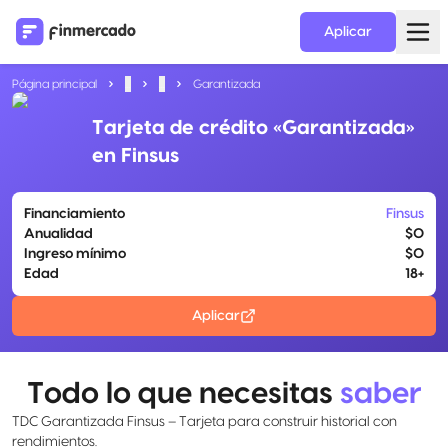
Aplicar
Página principal
...
...
Garantizada
Tarjeta de crédito «Garantizada»
en Finsus
Financiamiento
Finsus
Anualidad
$0
Ingreso mínimo
$0
Edad
18+
Aplicar
Todo lo que necesitas
saber
TDC Garantizada Finsus – Tarjeta para construir historial con
rendimientos.