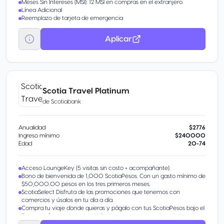
Meses Sin Intereses (MSI): 12 MSI en compras en el extranjero.
Línea Adicional
Reemplazo de tarjeta de emergencia
Aplicar
Scotia Travel Platinum
de
Scotiabank
Anualidad
$2776
Ingreso mínimo
$240000
Edad
20-74
Acceso LoungeKey (5 visitas sin costo + acompañante).
Bono de bienvenida de 1,000 ScotiaPesos. Con un gasto mínimo de
$50,000.00 pesos en los tres primeros meses.
ScotiaSelect Disfruta de las promociones que tenemos con
comercios y úsalos en tu día a día.
Compra tu viaje donde quieras y págalo con tus ScotiaPesos bajo el
Esquema Paga mi compra Utilizalos para pagar noches de hotel,