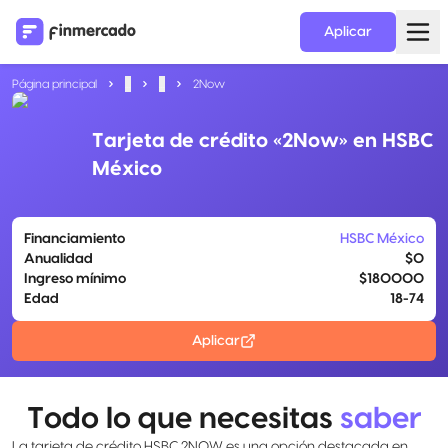
Aplicar
Página principal
...
...
2Now
Tarjeta de crédito «2Now» en HSBC
México
Financiamiento
HSBC México
Anualidad
$0
Ingreso mínimo
$180000
Edad
18-74
Aplicar
Todo lo que necesitas
saber
La tarjeta de crédito HSBC 2NOW es una opción destacada en