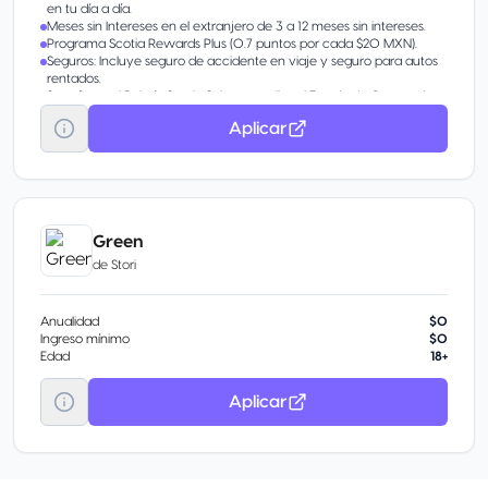
en tu día a día.
Meses sin Intereses en el extranjero de 3 a 12 meses sin intereses.
Programa Scotia Rewards Plus (0.7 puntos por cada $20 MXN).
Seguros: Incluye seguro de accidente en viaje y seguro para autos
rentados.
Suscríbete al Boletín Scotia Select y recibe el Estado de Cuenta de tu
Tarjeta a través de tu correo electrónico.
Aplicar
Aceptada en México y en el extranjero
Tecnología Contactless8 Tus compras ahora son más fáciles, paga
con solo acercar tu Tarjeta a la Terminal de Pago. Monto máximo
de compra a través de contactless $1,000 pesos. Monto máximo
diario $3,000 pesos. Para compras mayores a $1,000 pesos paga
de forma tradicional.
Green
de
Stori
Anualidad
$0
Ingreso mínimo
$0
Edad
18+
Aplicar