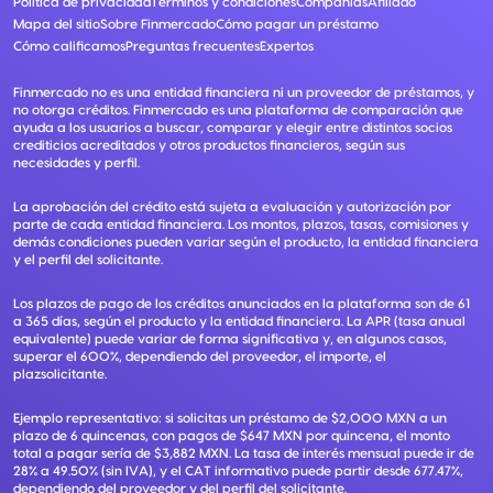
Política de privacidad
Términos y condiciones
Compañías
Afiliado
Mapa del sitio
Sobre Finmercado
Cómo pagar un préstamo
Cómo calificamos
Preguntas frecuentes
Expertos
Finmercado no es una entidad financiera ni un proveedor de préstamos, y
no otorga créditos. Finmercado es una plataforma de comparación que
ayuda a los usuarios a buscar, comparar y elegir entre distintos socios
crediticios acreditados y otros productos financieros, según sus
necesidades y perfil.
La aprobación del crédito está sujeta a evaluación y autorización por
parte de cada entidad financiera. Los montos, plazos, tasas, comisiones y
demás condiciones pueden variar según el producto, la entidad financiera
y el perfil del solicitante.
Los plazos de pago de los créditos anunciados en la plataforma son de 61
a 365 días, según el producto y la entidad financiera. La APR (tasa anual
equivalente) puede variar de forma significativa y, en algunos casos,
superar el 600%, dependiendo del proveedor, el importe, el
plazsolicitante.
Ejemplo representativo: si solicitas un préstamo de $2,000 MXN a un
plazo de 6 quincenas, con pagos de $647 MXN por quincena, el monto
total a pagar sería de $3,882 MXN. La tasa de interés mensual puede ir de
28% a 49.50% (sin IVA), y el CAT informativo puede partir desde 677.47%,
dependiendo del proveedor y del perfil del solicitante.