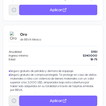
año.
Aplicar
Oro
de
BBVA México
Anualidad
$1151
Ingreso mínimo
$240000
Edad
18-75
Seguro gratuito de pérdida y demora de equipaje.
Seguro gratuito de compra protegida. Te protege en caso de daños
materiales o robo con violencia de bienes materiales con un valor
superior a los 3,000 USD, amparados bajo esta cobertura por
haber sido adquiridos en su totalidad a través de tarjetas emitidas
por BBVA.
Seguro de protección de precios VISA. Si encuentras el mismo
artículo más barato en otra tienda ubicada en el mismo país, te
Aplicar
reembolsa la diferencia. Este beneficio asegura hasta 400 USD por
año.