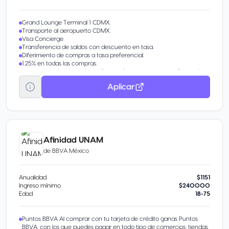
Grand Lounge Terminal 1 CDMX.
Transporte al aeropuerto CDMX.
Visa Concierge.
Transferencia de saldos con descuento en tasa.
Diferimiento de compras a tasa preferencial.
1.25% en todas las compras.
Las recompensas pueden utilizarse directamente como forma de
pago en terminales y compras en línea.
Aplicar
Afinidad UNAM
de
BBVA México
Anualidad
$1151
Ingreso mínimo
$240000
Edad
18-75
Puntos BBVA Al comprar con tu tarjeta de crédito ganas Puntos
BBVA, con los que puedes pagar en todo tipo de comercios: tiendas