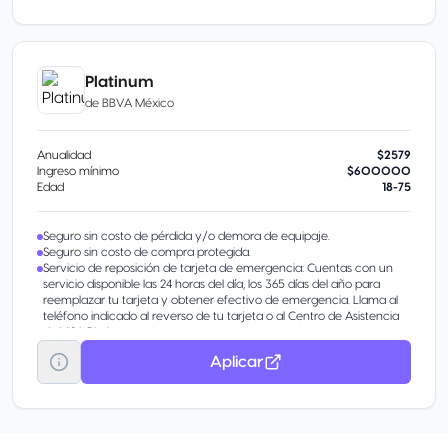
Seguro de protección de compras VISA. Te cubre contra daño
accidental o robo de la mayoría de los artículos nuevos pagados
con tu Tarjeta.
Garantía extendida Duplica o extiende hasta por un año adicional el
período de garantía original del fabricante. Es válida en garantías de
Platinum
hasta 3 años, por un valor de hasta 5,000 USD al año.
de
BBVA México
Anualidad
$2579
Ingreso mínimo
$600000
Edad
18-75
Seguro sin costo de pérdida y/o demora de equipaje.
Seguro sin costo de compra protegida.
Servicio de reposición de tarjeta de emergencia: Cuentas con un
servicio disponible las 24 horas del día, los 365 días del año para
reemplazar tu tarjeta y obtener efectivo de emergencia. Llama al
teléfono indicado al reverso de tu tarjeta o al Centro de Asistencia
de VISA Platinum.
Servicio de Concierge: Por ser tarjetahabiente Platinum tienes
Aplicar
acceso sin costo al servicio de BBVA VISA Concierge. Un asesor te
atenderá y asistirá en tus actividades y compras diarias, llama al +52
55 5255 9406 las 24 horas, los 365 días del
Seguridad: Te ofrece una amplia gama de seguros gratuitos con los
que puedes estar tranquilo. Tu Tarjeta Platinum BBVA te protege en
todo momento