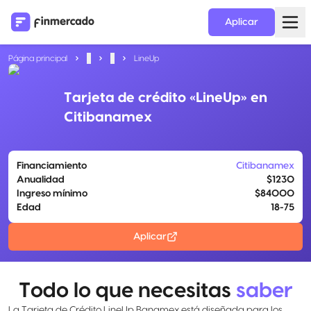
Aplicar
Página principal
...
...
LineUp
Tarjeta de crédito «LineUp» en
Citibanamex
Financiamiento
Citibanamex
Anualidad
$1230
Ingreso mínimo
$84000
Edad
18-75
Aplicar
Todo lo que necesitas
saber
La Tarjeta de Crédito LineUp Banamex está diseñada para los