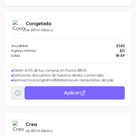
permanente; indemnizándolo con un beneficio principal máximo de
5,000 UDF
Garantía extendida. Duplica la garantía original del fabricante o de la
marca de la tienda hasta por un año al pagar con la tarjeta elegible
Congelada
de Mastercard. Este beneficio te protege hasta por 200 USD por
evento y hasta por 400 USD por año.
de
BBVA México
Anualidad
$343
Ingreso mínimo
$0
Edad
18-69
Obtén el 5% de tus compras en Puntos BBVA.
Disfruta los descuentos de nuestros aliados comerciales.
Aprovecha el programa #MartesVisa en restaurantes del país.
Aplicar
Crea
de
BBVA México