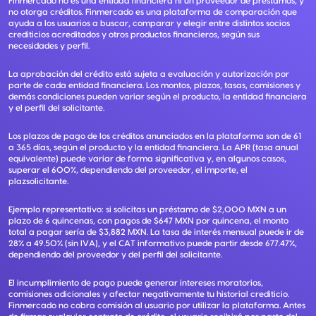
Finmercado no es una entidad financiera ni un proveedor de préstamos, y
no otorga créditos. Finmercado es una plataforma de comparación que
ayuda a los usuarios a buscar, comparar y elegir entre distintos socios
crediticios acreditados y otros productos financieros, según sus
necesidades y perfil.
La aprobación del crédito está sujeta a evaluación y autorización por
parte de cada entidad financiera. Los montos, plazos, tasas, comisiones y
demás condiciones pueden variar según el producto, la entidad financiera
y el perfil del solicitante.
Los plazos de pago de los créditos anunciados en la plataforma son de 61
a 365 días, según el producto y la entidad financiera. La APR (tasa anual
equivalente) puede variar de forma significativa y, en algunos casos,
superar el 600%, dependiendo del proveedor, el importe, el
plazsolicitante.
Ejemplo representativo: si solicitas un préstamo de $2,000 MXN a un
plazo de 6 quincenas, con pagos de $647 MXN por quincena, el monto
total a pagar sería de $3,882 MXN. La tasa de interés mensual puede ir de
28% a 49.50% (sin IVA), y el CAT informativo puede partir desde 677.47%,
dependiendo del proveedor y del perfil del solicitante.
El incumplimiento de pago puede generar intereses moratorios,
comisiones adicionales y afectar negativamente tu historial crediticio.
Finmercado no cobra comisión al usuario por utilizar la plataforma. Antes