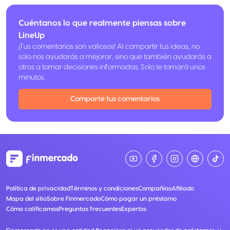
Seguro de accidentes en viajes, en medio de transporte
Servicios de emergencia médica internacional Platinum.
Cuéntanos lo que realmente piensas sobre
Seguro de pérdida o demora de equipaje.
Seguro de compra protegida.
LineUp
Protección de compras.
¡Tus comentarios son valiosos! Al compartir tus ideas, no
Protección de precios.
Garantía extendida.
solo nos ayudarás a mejorar, sino que también ayudarás a
otros a tomar decisiones informadas. Solo te tomará unos
minutos.
Comparte tus comentarios
Política de privacidad
Términos y condiciones
Compañías
Afiliado
Mapa del sitio
Sobre Finmercado
Cómo pagar un préstamo
Cómo calificamos
Preguntas frecuentes
Expertos