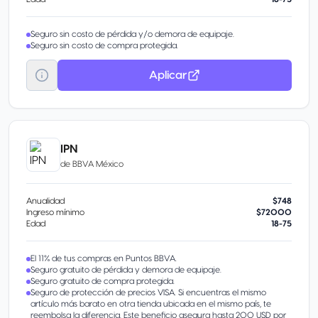
Seguro sin costo de pérdida y/o demora de equipaje.
Seguro sin costo de compra protegida.
Aplicar
IPN
de
BBVA México
Anualidad
$748
Ingreso mínimo
$72000
Edad
18-75
El 11% de tus compras en Puntos BBVA.
Seguro gratuito de pérdida y demora de equipaje.
Seguro gratuito de compra protegida.
Seguro de protección de precios VISA. Si encuentras el mismo
artículo más barato en otra tienda ubicada en el mismo país, te
reembolsa la diferencia. Este beneficio asegura hasta 200 USD por