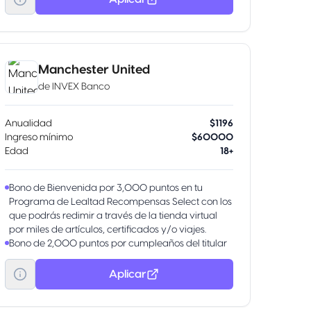
Manchester United
de
INVEX Banco
Anualidad
$1196
Ingreso mínimo
$60000
Edad
18+
Bono de Bienvenida por 3,000 puntos en tu
Programa de Lealtad Recompensas Select con los
que podrás redimir a través de la tienda virtual
por miles de artículos, certificados y/o viajes.
Bono de 2,000 puntos por cumpleaños del titular
de la Tarjeta de Crédito en Recompensas Select o
Recompensas Índigo al facturar $1,500 pesos
Aplicar
mexicanos en el mes de cumpleaños.