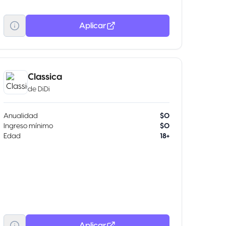
Aplicar
Classica
de
DiDi
Anualidad
$0
Ingreso mínimo
$0
Edad
18+
Aplicar