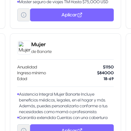
Master seguro de viajes TM Hasta $75,000 USD
para cuidar tu integridad y la de tu familia en
caso de muerte accidental y otros.
Aplicar
Aumenta tu línea de crédito Obtén más en tu
tarjeta por tu buen historial.
Transfiere tu deuda De otros bancos con tasa de
interés preferencial.
Obtén pagos fijos Parcializa tus compras o saldo
Mujer
con una tasa preferencial.
de
Banorte
Disponible Banamex Convierte parte de tu línea de
crédito en efectivo con tasa preferencial. Beneficio
por invitación.
Anualidad
$1150
Ingreso mínimo
$84000
Edad
18-69
Asistencia Integral Mujer Banorte Incluye
beneficios médicos, legales, en el hogar y más.
Además, puedes personalizarla conforme a tus
necesidades como mamá o profesionista.
Garantía extendida Cuentas con una cobertura
que duplica o extiende el periodo de reparación
ofrecido en la garantía original del fabricante
Aplicar