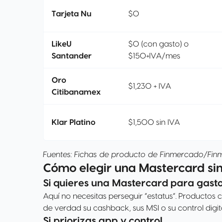
Tarjeta Nu
$0
LikeU
$0 (con gasto) o
Santander
$150+IVA/mes
Oro
$1,230 + IVA
Citibanamex
Klar Platino
$1,500 sin IVA
Fuentes: Fichas de producto de Finmercado/Finma
Cómo elegir una Mastercard sin d
Si quieres una Mastercard para gasto
Aquí no necesitas perseguir “estatus”. Product
de verdad su cashback, sus MSI o su control digita
Si priorizas app y control