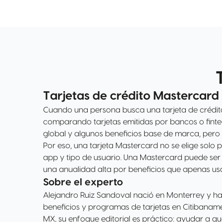
tarjeta por tu buen comportamiento.
Disponible Banamex Convierte parte de tu línea de
crédito en efectivo con tasa preferencial. Beneficio
por invitación.
Tarjetas de crédito Mastercard 
Cuando una persona busca una tarjeta de crédit
comparando tarjetas emitidas por bancos o finte
global y algunos beneficios base de marca, pero la 
Por eso, una tarjeta Mastercard no se elige solo p
app y tipo de usuario. Una Mastercard puede se
una anualidad alta por beneficios que apenas usa
Sobre el experto
Alejandro Ruiz Sandoval nació en Monterrey y ha 
beneficios y programas de tarjetas en Citibana
MX, su enfoque editorial es práctico: ayudar a qu