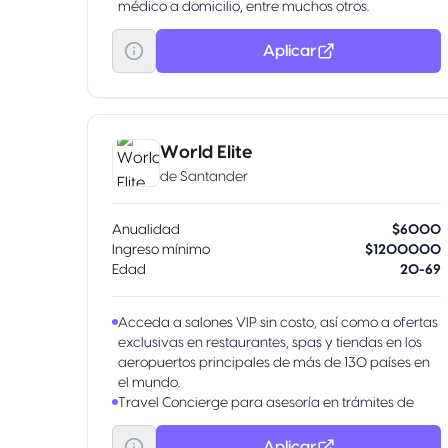
médico a domicilio, entre muchos otros.
Programa Mascota Asistencia veterinaria para tu
mascota, checkup, descuentos y muchos más.
Aplicar
Programa Viajes Traslados médicos por
emergencia, asistencia dental en el extranjero,
asesoría legal y más.
Programa Millenials Servicios de Concierge para
eventos, tours por la ciudad y hasta plataforma de
World Elite
cashback.
de
Santander
Anualidad
$6000
Ingreso mínimo
$1200000
Edad
20-69
Acceda a salones VIP sin costo, así como a ofertas
exclusivas en restaurantes, spas y tiendas en los
aeropuertos principales de más de 130 países en
el mundo.
Travel Concierge para asesoría en trámites de
pasaportes y visas
5 retiros en el extranjero sin comisión
Aplicar