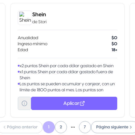
Shein
de
Stori
Anualidad
$0
Ingreso mínimo
$0
Edad
18+
x2 puntos Shein por cada dólar gastado en Shein
x1 puntos Shein por cada dólar gastado fuera de
Shein
Los puntos se pueden acumular y canjear, con un
límite de 1800 puntos al mes. Los puntos son
válidos por 90 días desde su acumulación.
250 puntos de bienvenida en tu primera compra
Aplicar
Página anterior
1
2
7
Página siguiente
More pages