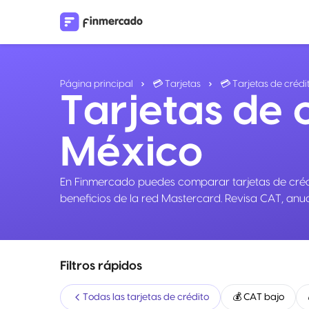
Página principal
💳 Tarjetas
💳 Tarjetas de crédi
Tarjetas de 
México
En Finmercado puedes comparar tarjetas de crédi
beneficios de la red Mastercard. Revisa CAT, anual
Filtros rápidos
Todas las tarjetas de crédito
💰 CAT bajo