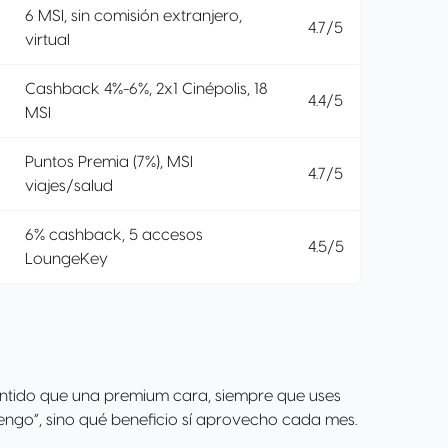
6 MSI, sin comisión extranjero,
4.7/5
virtual
Cashback 4%-6%, 2x1 Cinépolis, 18
4.4/5
MSI
Puntos Premia (7%), MSI
4.7/5
viajes/salud
6% cashback, 5 accesos
4.5/5
LoungeKey
entido que una premium cara, siempre que uses
 tengo”, sino qué beneficio sí aprovecho cada mes.