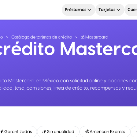
Préstamos
Tarjetas
Cuen
to
Catálogo de tarjetas de crédito
💰 Mastercard
crédito Masterc
to Mastercard en México con solicitud online y opciones con 
idad, tasa, comisiones, línea de crédito, recompensas y requis
💰 Garantizadas
💰 Sin anualidad
💰 American Express