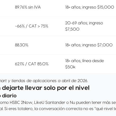
89.76% sin IVA
18+ años; ingreso $15,000
20-69 años; ingreso
~66% / CAT > 75%
$7,500
88.30%
18+ años; ingreso $7,000
18+ años; línea desde
62.1% / CAT 85.0%
$50k
rt y tiendas de aplicaciones a abril de 2026.
ejarte llevar solo por el nivel
 diario
os como HSBC 2Now, LikeU Santander o Nu pueden tener más s
l. Si eres totalero, la conversación correcta no es “qué nivel