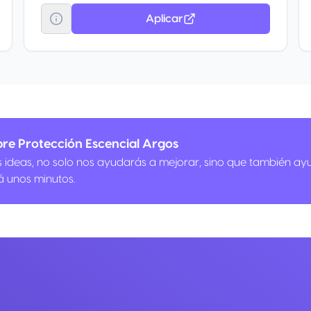
Aplicar
re Protección Escencial Argos
us ideas, no solo nos ayudarás a mejorar, sino que también ay
á unos minutos.