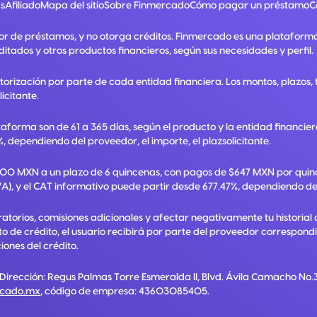
s
Afiliado
Mapa del sitio
Sobre Finmercado
Cómo pagar un préstamo
C
or de préstamos, y no otorga créditos. Finmercado es una plataform
ditados y otros productos financieros, según sus necesidades y perfil.
utorización por parte de cada entidad financiera. Los montos, plazos
licitante.
taforma son de 61 a 365 días, según el producto y la entidad financie
, dependiendo del proveedor, el importe, el plazsolicitante.
,000 MXN a un plazo de 6 quincenas, con pagos de $647 MXN por quinc
A), y el CAT informativo puede partir desde 677.47%, dependiendo del p
torios, comisiones adicionales y afectar negativamente tu historial 
ato de crédito, el usuario recibirá por parte del proveedor correspon
ones del crédito.
 Dirección:
Regus Palmas Torre Esmeralda II, Blvd. Ávila Camacho No.3
rcado.mx
, código de empresa:
43603085405
.