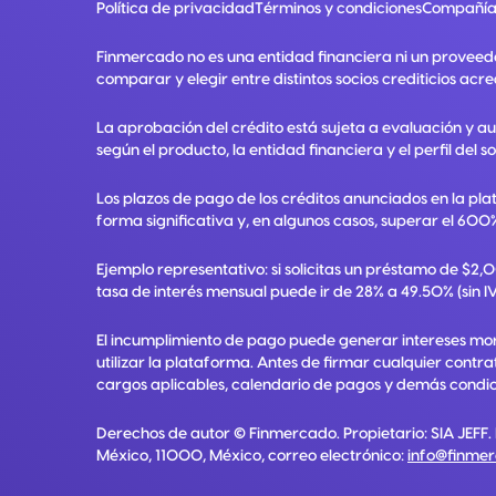
Política de privacidad
Términos y condiciones
Compañía
Finmercado no es una entidad financiera ni un proveed
comparar y elegir entre distintos socios crediticios acre
La aprobación del crédito está sujeta a evaluación y a
según el producto, la entidad financiera y el perfil del so
Los plazos de pago de los créditos anunciados en la pla
forma significativa y, en algunos casos, superar el 600%
Ejemplo representativo: si solicitas un préstamo de $2
tasa de interés mensual puede ir de 28% a 49.50% (sin IV
El incumplimiento de pago puede generar intereses mora
utilizar la plataforma. Antes de firmar cualquier contr
cargos aplicables, calendario de pagos y demás condici
Derechos de autor ©
Finmercado
. Propietario:
SIA JEFF
.
México, 11000, México
, correo electrónico:
info@finme