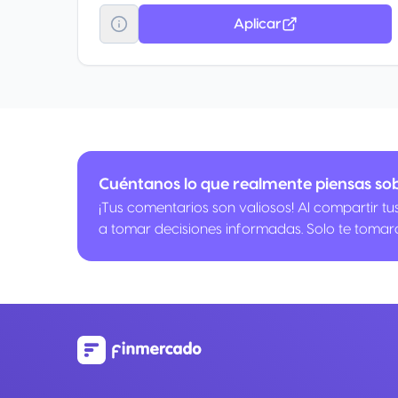
Aplicar
Cuéntanos lo que realmente piensas sob
¡Tus comentarios son valiosos! Al compartir t
a tomar decisiones informadas. Solo te tomar