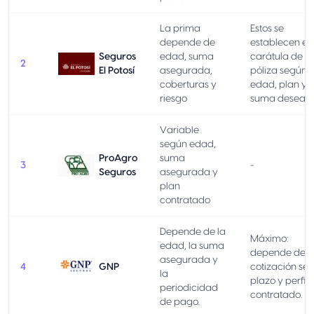
La prima
Estos se
depende de
establecen en
Seguros
edad, suma
carátula de la
2
El Potosí
asegurada,
póliza según
coberturas y
edad, plan y
riesgo
suma desead
Variable
según edad,
ProAgro
suma
3
-
Seguros
asegurada y
plan
contratado
Depende de la
Máximo:
edad, la suma
depende de l
asegurada y
4
GNP
cotización se
la
plazo y perfil
periodicidad
contratado.
de pago.