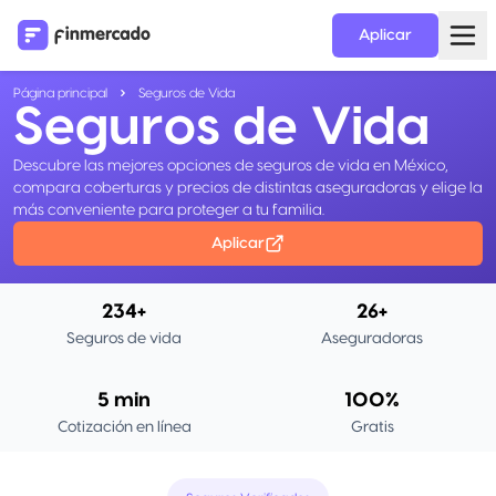
Aplicar
Página principal
Seguros de Vida
Seguros de Vida
Descubre las mejores opciones de seguros de vida en México,
compara coberturas y precios de distintas aseguradoras y elige la
más conveniente para proteger a tu familia.
Aplicar
234+
26+
Seguros de vida
Aseguradoras
5 min
100%
Cotización en línea
Gratis