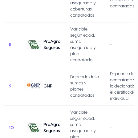
adicionales
asegurada y
contratadas.
coberturas
contratadas.
Variable
según edad,
ProAgro
suma
8
-
Seguros
asegurada y
plan
contratado
Depende del 
Depende de la
contratado y 
sumas y
9
GNP
lo declarado 
planes
el certificado
contratados
individual
Variable
según edad,
ProAgro
suma
10
-
Seguros
asegurada y
plan