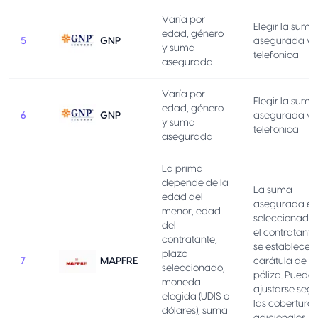
Varía por
Elegir la suma
edad, género
5
GNP
asegurada ví
y suma
telefonica
asegurada
Varía por
Elegir la suma
edad, género
6
GNP
asegurada ví
y suma
telefonica
asegurada
La prima
depende de la
La suma
edad del
asegurada es
menor, edad
seleccionada 
del
el contratante
contratante,
se establece e
plazo
7
MAPFRE
carátula de la
seleccionado,
póliza. Puede
moneda
ajustarse seg
elegida (UDIS o
las coberturas
dólares), suma