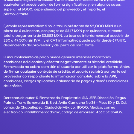
equivalente) puede variar de forma significativa y, en algunos casos,
superar el 600%, dependiendo del proveedor, el importe, el
plazsolicitante.
Ejemplo representativo: si solicitas un préstamo de $2,000 MXN a un
plazo de 6 quincenas, con pagos de $647 MXN por quincena, el monto
total a pagar sería de $3,882 MXN. La tasa de interés mensual puede ir de
28% a 49.50% (sin IVA), y el CAT informativo puede partir desde 677.47%,
dependiendo del proveedor y del perfil del solicitante.
El incumplimiento de pago puede generar intereses moratorios,
comisiones adicionales y afectar negativamente tu historial crediticio.
Finmercado no cobra comisión al usuario por utilizar la plataforma. Antes
de firmar cualquier contrato de crédito, el usuario recibirá por parte del
proveedor correspondiente la información completa sobre la APR,
comisiones, cargos aplicables, calendario de pagos y demás condiciones
del crédito.
Derechos de autor ©
Finmercado
. Propietario:
SIA JEFF
. Dirección:
Regus
Palmas Torre Esmeralda II, Blvd. Ávila Camacho No.36 - Pisos 10 y 12, Col.
Lomas de Chapultepec, Ciudad de México, 11000, México
, correo
electrónico:
info@finmercado.mx
, código de empresa:
43603085405
.