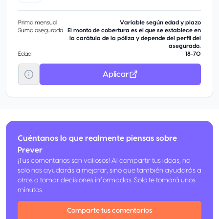
Prima mensual
Variable según edad y plazo
Suma asegurada
El monto de cobertura es el que se establece en
la carátula de la póliza y depende del perfil del
asegurado.
Edad
18-70
Aplicar
Cuéntanos lo que realmente piensas sobre
Prever
¡Tus comentarios son valiosos! Al compartir tus ideas, no
solo nos ayudarás a mejorar, sino que también ayudarás a
otros a tomar decisiones informadas. Solo te tomará unos
minutos.
Comparte tus comentarios