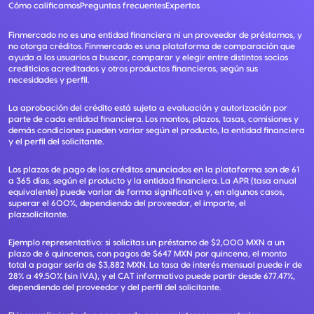
Cómo calificamos
Preguntas frecuentes
Expertos
Finmercado no es una entidad financiera ni un proveedor de préstamos, y
no otorga créditos. Finmercado es una plataforma de comparación que
ayuda a los usuarios a buscar, comparar y elegir entre distintos socios
crediticios acreditados y otros productos financieros, según sus
necesidades y perfil.
La aprobación del crédito está sujeta a evaluación y autorización por
parte de cada entidad financiera. Los montos, plazos, tasas, comisiones y
demás condiciones pueden variar según el producto, la entidad financiera
y el perfil del solicitante.
Los plazos de pago de los créditos anunciados en la plataforma son de 61
a 365 días, según el producto y la entidad financiera. La APR (tasa anual
equivalente) puede variar de forma significativa y, en algunos casos,
superar el 600%, dependiendo del proveedor, el importe, el
plazsolicitante.
Ejemplo representativo: si solicitas un préstamo de $2,000 MXN a un
plazo de 6 quincenas, con pagos de $647 MXN por quincena, el monto
total a pagar sería de $3,882 MXN. La tasa de interés mensual puede ir de
28% a 49.50% (sin IVA), y el CAT informativo puede partir desde 677.47%,
dependiendo del proveedor y del perfil del solicitante.