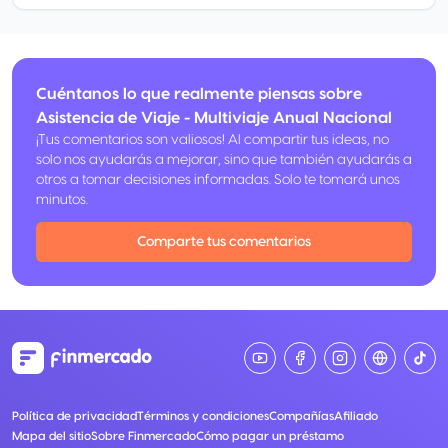
Cuéntanos lo que realmente piensas sobre
Asistencia de Viaje - Multiviaje Anual Nacional
¡Tus comentarios son valiosos! Al compartir tus ideas, no
solo nos ayudarás a mejorar, sino que también ayudarás a
otros a tomar decisiones informadas. Solo te tomará unos
minutos.
Comparte tus comentarios
Política de privacidad
Términos y condiciones
Compañías
Afiliado
Mapa del sitio
Sobre Finmercado
Cómo pagar un préstamo