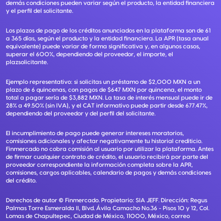
demás condiciones pueden variar según el producto, la entidad financiera
y el perfil del solicitante.
Los plazos de pago de los créditos anunciados en la plataforma son de 61
a 365 días, según el producto y la entidad financiera. La APR (tasa anual
equivalente) puede variar de forma significativa y, en algunos casos,
superar el 600%, dependiendo del proveedor, el importe, el
plazsolicitante.
Ejemplo representativo: si solicitas un préstamo de $2,000 MXN a un
plazo de 6 quincenas, con pagos de $647 MXN por quincena, el monto
total a pagar sería de $3,882 MXN. La tasa de interés mensual puede ir de
28% a 49.50% (sin IVA), y el CAT informativo puede partir desde 677.47%,
dependiendo del proveedor y del perfil del solicitante.
El incumplimiento de pago puede generar intereses moratorios,
comisiones adicionales y afectar negativamente tu historial crediticio.
Finmercado no cobra comisión al usuario por utilizar la plataforma. Antes
de firmar cualquier contrato de crédito, el usuario recibirá por parte del
proveedor correspondiente la información completa sobre la APR,
comisiones, cargos aplicables, calendario de pagos y demás condiciones
del crédito.
Derechos de autor ©
Finmercado
. Propietario:
SIA JEFF
. Dirección:
Regus
Palmas Torre Esmeralda II, Blvd. Ávila Camacho No.36 - Pisos 10 y 12, Col.
Lomas de Chapultepec, Ciudad de México, 11000, México
, correo