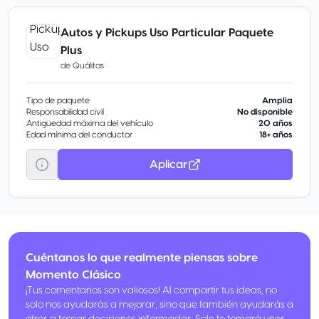
Autos y Pickups Uso Particular Paquete
Plus
de
Quálitas
Tipo de paquete
Amplia
Responsabilidad civil
No disponible
Antigüedad máxima del vehículo
20 años
Edad mínima del conductor
18+ años
Aplicar
Cuéntanos lo que realmente piensas sobre
Momento Clásico
¡Tus comentarios son valiosos! Al compartir tus ideas, no
solo nos ayudarás a mejorar, sino que también ayudarás a