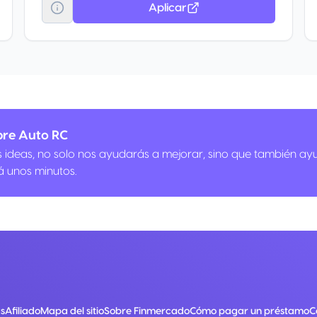
Aplicar
bre Auto RC
us ideas, no solo nos ayudarás a mejorar, sino que también ay
á unos minutos.
s
Afiliado
Mapa del sitio
Sobre Finmercado
Cómo pagar un préstamo
C