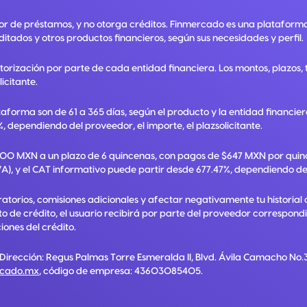
or de préstamos, y no otorga créditos. Finmercado es una plataform
ditados y otros productos financieros, según sus necesidades y perfil.
utorización por parte de cada entidad financiera. Los montos, plazos
licitante.
taforma son de 61 a 365 días, según el producto y la entidad financie
, dependiendo del proveedor, el importe, el plazsolicitante.
,000 MXN a un plazo de 6 quincenas, con pagos de $647 MXN por quinc
A), y el CAT informativo puede partir desde 677.47%, dependiendo del p
torios, comisiones adicionales y afectar negativamente tu historial 
ato de crédito, el usuario recibirá por parte del proveedor correspon
ones del crédito.
 Dirección:
Regus Palmas Torre Esmeralda II, Blvd. Ávila Camacho No.3
rcado.mx
, código de empresa:
43603085405
.