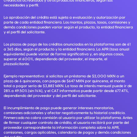
crediticios acreditados y otros productos financieros, según sus
necesidades y perfil.
La aprobación del crédito está sujeta a evaluación y autorización por
parte de cada entidad financiera. Los montos, plazos, tasas, comisiones y
demás condiciones pueden variar según el producto, la entidad financiera
y el perfil del solicitante.
Los plazos de pago de los créditos anunciados en la plataforma son de 61
a 365 días, según el producto y la entidad financiera. La APR (tasa anual
equivalente) puede variar de forma significativa y, en algunos casos,
superar el 600%, dependiendo del proveedor, el importe, el
plazsolicitante.
Ejemplo representativo: si solicitas un préstamo de $2,000 MXN a un
plazo de 6 quincenas, con pagos de $647 MXN por quincena, el monto
total a pagar sería de $3,882 MXN. La tasa de interés mensual puede ir de
28% a 49.50% (sin IVA), y el CAT informativo puede partir desde 677.47%,
dependiendo del proveedor y del perfil del solicitante.
El incumplimiento de pago puede generar intereses moratorios,
comisiones adicionales y afectar negativamente tu historial crediticio.
Finmercado no cobra comisión al usuario por utilizar la plataforma. Antes
de firmar cualquier contrato de crédito, el usuario recibirá por parte del
proveedor correspondiente la información completa sobre la APR,
comisiones, cargos aplicables, calendario de pagos y demás condiciones