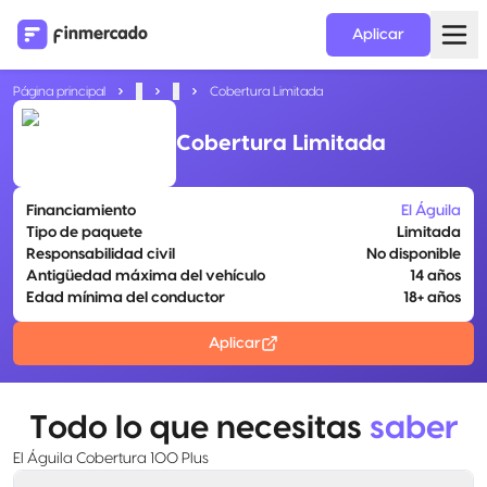
Aplicar
Página principal
...
...
Cobertura Limitada
Cobertura Limitada
Financiamiento
El Águila
Tipo de paquete
Limitada
Responsabilidad civil
No disponible
Antigüedad máxima del vehículo
14 años
Edad mínima del conductor
18+ años
Aplicar
Todo lo que necesitas
saber
El Águila Cobertura 100 Plus